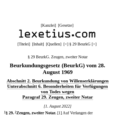
[
Kanzlei
] [
Gesetze
]
[
Titelei
] [
Inhalt
] [
Quellen
]
[
<
]
§ 29 BeurkG
[
>
]
§ 29 BeurkG. Zeugen, zweiter Notar
Beurkundungsgesetz (BeurkG) vom 28.
August 1969
Abschnitt 2. Beurkundung von Willenserklärungen
Unterabschnitt 6. Besonderheiten für Verfügungen
von Todes wegen
Paragraf 29. Zeugen, zweiter Notar
[1. August 2022]
1
§ 29
.
2
Zeugen, zweiter Notar.
[1] Auf Verlangen der