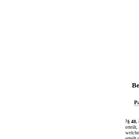
Be
Pa
1
§ 48
.
erteilt
welche
erteil