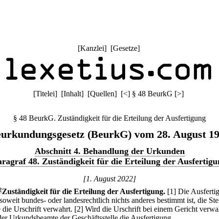
[
Kanzlei
] [
Gesetze
]
[
Titelei
] [
Inhalt
] [
Quellen
]
[
<
]
§ 48 BeurkG
[
>
]
§ 48 BeurkG. Zuständigkeit für die Erteilung der Ausfertigung
urkundungsgesetz (BeurkG) vom 28. August 1
Abschnitt 4. Behandlung der Urkunden
ragraf 48. Zuständigkeit für die Erteilung der Ausfertig
[1. August 2022]
2
Zuständigkeit für die Erteilung der Ausfertigung.
[1] Die Ausferti
, soweit bundes- oder landesrechtlich nichts anderes bestimmt ist, die Stel
 die Urschrift verwahrt.
[2] Wird die Urschrift bei einem Gericht verwa
t der Urkundsbeamte der Geschäftsstelle die Ausfertigung.