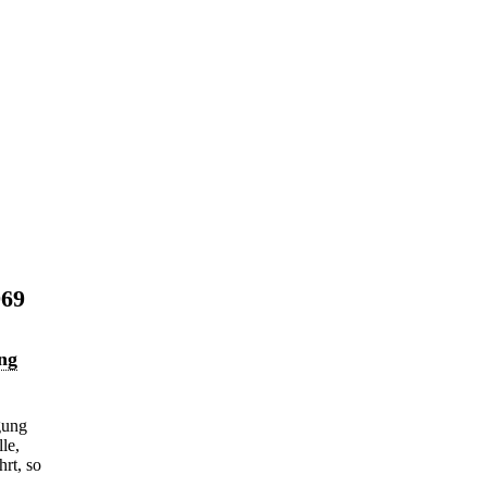
969
ung
gung
le,
hrt, so