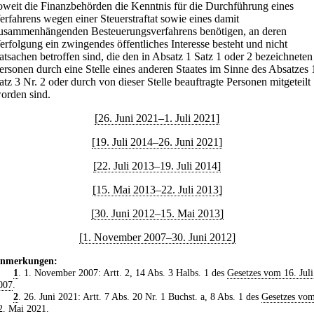
oweit die Finanzbehörden die Kenntnis für die Durchführung eines
erfahrens wegen einer Steuerstraftat sowie eines damit
usammenhängenden Besteuerungsverfahrens benötigen, an deren
erfolgung ein zwingendes öffentliches Interesse besteht und nicht
atsachen betroffen sind, die den in Absatz 1 Satz 1 oder 2 bezeichneten
ersonen durch eine Stelle eines anderen Staates im Sinne des Absatzes 
atz 3 Nr. 2 oder durch von dieser Stelle beauftragte Personen mitgeteilt
orden sind.
[26. Juni 2021–1. Juli 2021]
[19. Juli 2014–26. Juni 2021]
[22. Juli 2013–19. Juli 2014]
[15. Mai 2013–22. Juli 2013]
[30. Juni 2012–15. Mai 2013]
[1. November 2007–30. Juni 2012]
nmerkungen:
1
. 1. November 2007: Artt. 2, 14 Abs. 3 Halbs. 1 des
Gesetzes vom 16. Juli
007
.
2
. 26. Juni 2021: Artt. 7 Abs. 20 Nr. 1 Buchst. a, 8 Abs. 1 des
Gesetzes vo
2. Mai 2021
.