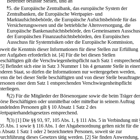
Betreiber befasste Stellen, und an
6
5.
die Europäische Zentralbank, das europäische System der
Zentralbanken, die Europäische Wertpapier- und
Marktaufsichtsbehörde, die Europäische Aufsichtsbehörde für das
Versicherungswesen und die betriebliche Altersversorgung, die
Europäische Bankenaufsichtsbehörde, den Gemeinsamen Ausschus
der Europäischen Finanzaufsichtsbehörden, den Europäischen
Ausschuss für Systemrisiken oder die Europäische Kommission,
oweit die Kenntnis dieser Informationen für diese Stellen zur Erfüllung
hrer Aufgaben erforderlich ist.
[4] Für die bei diesen Stellen
eschäftigten gilt die Verschwiegenheitspflicht nach Satz 1 entsprechend
[5] Befindet sich eine in Satz 3 Nummer 1 bis 4 genannte Stelle in eine
nderen Staat, so dürfen die Informationen nur weitergegeben werden,
enn die bei dieser Stelle beschäftigten und von dieser Stelle beauftragt
ersonen einer dem Satz 1 entsprechenden Verschwiegenheitspflicht
nterliegen.
8
(2) Für die Mitglieder der Börsenorgane sowie die beim Träger der
örse Beschäftigten oder unmittelbar oder mittelbar in seinem Auftrag
andelnden Personen gilt § 10 Absatz 1 Satz 2 des
ertpapierhandelsgesetzes entsprechend.
9
(3)
[1] Die §§ 93, 97, 105 Abs. 1, § 111 Abs. 5 in Verbindung mit 
05 Abs. 1 sowie § 116 Abs. 1 der Abgabenordnung gelten nicht für die
n Absatz 1 Satz 1 oder 2 bezeichneten Personen, soweit sie zur
urchführung dieses Gesetzes tätig werden.
[2] Sie finden Anwendung,