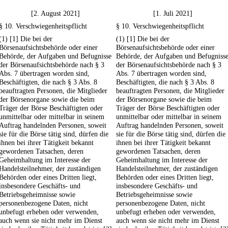
[2. August 2021]
[1. Juli 2021]
§ 10. Verschwiegenheitspflicht
§ 10. Verschwiegenheitspflicht
(1) [1] Die bei der
(1) [1] Die bei der
Börsenaufsichtsbehörde oder einer
Börsenaufsichtsbehörde oder einer
Behörde, der Aufgaben und Befugnisse
Behörde, der Aufgaben und Befugniss
der Börsenaufsichtsbehörde nach § 3
der Börsenaufsichtsbehörde nach § 3
Abs. 7 übertragen worden sind,
Abs. 7 übertragen worden sind,
Beschäftigten, die nach § 3 Abs. 8
Beschäftigten, die nach § 3 Abs. 8
beauftragten Personen, die Mitglieder
beauftragten Personen, die Mitglieder
der Börsenorgane sowie die beim
der Börsenorgane sowie die beim
Träger der Börse Beschäftigten oder
Träger der Börse Beschäftigten oder
unmittelbar oder mittelbar in seinem
unmittelbar oder mittelbar in seinem
Auftrag handelnden Personen, soweit
Auftrag handelnden Personen, soweit
sie für die Börse tätig sind, dürfen die
sie für die Börse tätig sind, dürfen die
ihnen bei ihrer Tätigkeit bekannt
ihnen bei ihrer Tätigkeit bekannt
gewordenen Tatsachen, deren
gewordenen Tatsachen, deren
Geheimhaltung im Interesse der
Geheimhaltung im Interesse der
Handelsteilnehmer, der zuständigen
Handelsteilnehmer, der zuständigen
Behörden oder eines Dritten liegt,
Behörden oder eines Dritten liegt,
insbesondere Geschäfts- und
insbesondere Geschäfts- und
Betriebsgeheimnisse sowie
Betriebsgeheimnisse sowie
personenbezogene Daten, nicht
personenbezogene Daten, nicht
unbefugt erheben oder verwenden,
unbefugt erheben oder verwenden,
auch wenn sie nicht mehr im Dienst
auch wenn sie nicht mehr im Dienst