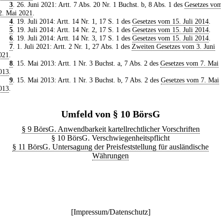
3
. 26. Juni 2021: Artt. 7 Abs. 20 Nr. 1 Buchst. b, 8 Abs. 1 des
Gesetzes vo
2. Mai 2021
.
4
. 19. Juli 2014: Artt. 14 Nr. 1, 17 S. 1 des
Gesetzes vom 15. Juli 2014
.
5
. 19. Juli 2014: Artt. 14 Nr. 2, 17 S. 1 des
Gesetzes vom 15. Juli 2014
.
6
. 19. Juli 2014: Artt. 14 Nr. 3, 17 S. 1 des
Gesetzes vom 15. Juli 2014
.
7
. 1. Juli 2021: Artt. 2 Nr. 1, 27 Abs. 1 des
Zweiten Gesetzes vom 3. Juni
021
.
8
. 15. Mai 2013: Artt. 1 Nr. 3 Buchst. a, 7 Abs. 2 des
Gesetzes vom 7. Mai
013
.
9
. 15. Mai 2013: Artt. 1 Nr. 3 Buchst. b, 7 Abs. 2 des
Gesetzes vom 7. Mai
013
.
Umfeld von § 10 BörsG
§ 9 BörsG. Anwendbarkeit kartellrechtlicher Vorschriften
§ 10 BörsG. Verschwiegenheitspflicht
§ 11 BörsG. Untersagung der Preisfeststellung für ausländische
Währungen
[
Impressum/Datenschutz
]