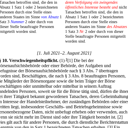
Tatsachen betroffen sind, die den in
deren Verfolgung ein zwingendes
Absatz 1 Satz 1 oder 2 bezeichneten
öffentliches Interesse besteht und
nicht
Personen durch eine Stelle eines
Tatsachen betroffen sind, die den in
anderen Staates im Sinne
von Absatz
1
Absatz 1 Satz 1 oder 2 bezeichneten
Satz 3
Nummer
2 oder durch von
Personen durch eine Stelle eines
dieser Stelle beauftragte Personen
anderen Staates im Sinne
des Absatzes
mitgeteilt worden sind.
1 Satz 3
Nr.
2 oder durch von dieser
Stelle beauftragte Personen mitgeteilt
worden sind.
[1. Juli 2021–2. August 2021]
§ 10
.
Verschwiegenheitspflicht.
(1)
2
[1] Die bei der
örsenaufsichtsbehörde oder einer Behörde, der Aufgaben und
efugnisse der Börsenaufsichtsbehörde nach § 3 Abs. 7 übertragen
orden sind, Beschäftigten, die nach § 3 Abs. 8 beauftragten Personen,
ie Mitglieder der Börsenorgane sowie die beim Träger der Börse
eschäftigten oder unmittelbar oder mittelbar in seinem Auftrag
andelnden Personen, soweit sie für die Börse tätig sind, dürfen die ihne
ei ihrer Tätigkeit bekannt gewordenen Tatsachen, deren Geheimhaltun
m Interesse der Handelsteilnehmer, der zuständigen Behörden oder eine
ritten liegt, insbesondere Geschäfts- und Betriebsgeheimnisse sowie
ersonenbezogene Daten, nicht unbefugt erheben oder verwenden, auch
enn sie nicht mehr im Dienst sind oder ihre Tätigkeit beendet ist.
[2]
ies gilt auch für andere Personen, die durch dienstliche Berichterstattu
enntnis von den in Satz 1 bezeichneten Tatsachen erhalten.
[3] Ein