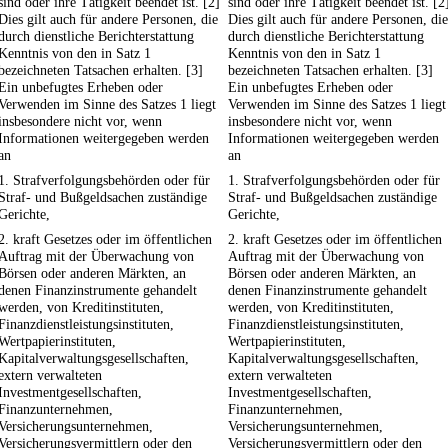
sind oder ihre Tätigkeit beendet ist. [2]
sind oder ihre Tätigkeit beendet ist. [2
Dies gilt auch für andere Personen, die
Dies gilt auch für andere Personen, die
durch dienstliche Berichterstattung
durch dienstliche Berichterstattung
Kenntnis von den in Satz 1
Kenntnis von den in Satz 1
bezeichneten Tatsachen erhalten. [3]
bezeichneten Tatsachen erhalten. [3]
Ein unbefugtes Erheben oder
Ein unbefugtes Erheben oder
Verwenden im Sinne des Satzes 1 liegt
Verwenden im Sinne des Satzes 1 liegt
insbesondere nicht vor, wenn
insbesondere nicht vor, wenn
Informationen weitergegeben werden
Informationen weitergegeben werden
an
an
1. Strafverfolgungsbehörden oder für
1. Strafverfolgungsbehörden oder für
Straf- und Bußgeldsachen zuständige
Straf- und Bußgeldsachen zuständige
Gerichte,
Gerichte,
2. kraft Gesetzes oder im öffentlichen
2. kraft Gesetzes oder im öffentlichen
Auftrag mit der Überwachung von
Auftrag mit der Überwachung von
Börsen oder anderen Märkten, an
Börsen oder anderen Märkten, an
denen Finanzinstrumente gehandelt
denen Finanzinstrumente gehandelt
werden, von Kreditinstituten,
werden, von Kreditinstituten,
Finanzdienstleistungsinstituten,
Finanzdienstleistungsinstituten,
Wertpapierinstituten,
Wertpapierinstituten,
Kapitalverwaltungsgesellschaften,
Kapitalverwaltungsgesellschaften,
extern verwalteten
extern verwalteten
Investmentgesellschaften,
Investmentgesellschaften,
Finanzunternehmen,
Finanzunternehmen,
Versicherungsunternehmen,
Versicherungsunternehmen,
Versicherungsvermittlern oder den
Versicherungsvermittlern oder den