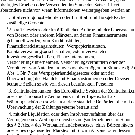
nbefugtes Erheben oder Verwenden im Sinne des Satzes 1 liegt
nsbesondere nicht vor, wenn Informationen weitergegeben werden an
1.
Strafverfolgungsbehörden oder für Straf- und Bußgeldsachen
zuständige Gerichte,
3
2.
kraft Gesetzes oder im öffentlichen Auftrag mit der Überwachu
von Börsen oder anderen Märkten, an denen Finanzinstrumente
gehandelt werden, von Kreditinstituten,
Finanzdienstleistungsinstituten, Wertpapierinstituten,
Kapitalverwaltungsgesellschaften, extern verwalteten
Investmentgesellschaften, Finanzunternehmen,
Versicherungsunternehmen, Versicherungsvermittlern oder den
Vermittlern von Anteilen an Investmentvermögen im Sinne des § 2a
Abs. 1 Nr. 7 des Wertpapierhandelsgesetzes oder mit der
Überwachung des Handels mit Finanzinstrumenten oder Devisen
betraute Stellen sowie von diesen beauftragten Personen,
4
3.
Zentralnotenbanken, das Europäische System der Zentralbanke
oder die Europäische Zentralbank in ihrer Eigenschaft als
Währungsbehörden sowie an andere staatliche Behörden, die mit d
Überwachung der Zahlungssysteme betraut sind,
5
4.
mit der Liquidation oder dem Insolvenzverfahren über das
Vermögen eines Wertpapierdienstleistungsunternehmens im Sinne
des § 2 Abs. 4 des Wertpapierhandelsgesetzes, eines Börsenträgers
oder eines organisierten Marktes mit Sitz im Ausland oder dessen