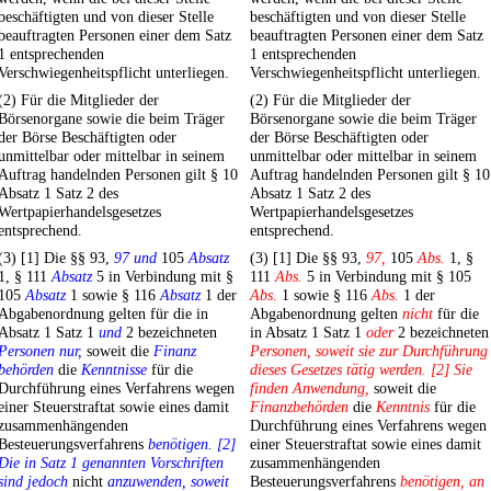
beschäftigten und von dieser Stelle
beschäftigten und von dieser Stelle
beauftragten Personen einer dem Satz
beauftragten Personen einer dem Satz
1 entsprechenden
1 entsprechenden
Verschwiegenheitspflicht unterliegen.
Verschwiegenheitspflicht unterliegen.
(2) Für die Mitglieder der
(2) Für die Mitglieder der
Börsenorgane sowie die beim Träger
Börsenorgane sowie die beim Träger
der Börse Beschäftigten oder
der Börse Beschäftigten oder
unmittelbar oder mittelbar in seinem
unmittelbar oder mittelbar in seinem
Auftrag handelnden Personen gilt § 10
Auftrag handelnden Personen gilt § 10
Absatz 1 Satz 2 des
Absatz 1 Satz 2 des
Wertpapierhandelsgesetzes
Wertpapierhandelsgesetzes
entsprechend.
entsprechend.
(3) [1] Die §§ 93,
97 und
105
Absatz
(3) [1] Die §§ 93,
97,
105
Abs.
1, §
1, § 111
Absatz
5 in Verbindung mit §
111
Abs.
5 in Verbindung mit § 105
105
Absatz
1 sowie § 116
Absatz
1 der
Abs.
1 sowie § 116
Abs.
1 der
Abgabenordnung gelten für die in
Abgabenordnung gelten
nicht
für die
Absatz 1 Satz 1
und
2 bezeichneten
in Absatz 1 Satz 1
oder
2 bezeichneten
Personen nur,
soweit die
Finanz
Personen, soweit sie zur Durchführung
behörden
die
Kenntnisse
für die
dieses Gesetzes tätig werden. [2] Sie
Durchführung eines Verfahrens wegen
finden Anwendung,
soweit die
einer Steuerstraftat sowie eines damit
Finanzbehörden
die
Kenntnis
für die
zusammenhängenden
Durchführung eines Verfahrens wegen
Besteuerungsverfahrens
benötigen. [2]
einer Steuerstraftat sowie eines damit
Die in Satz 1 genannten Vorschriften
zusammenhängenden
sind jedoch
nicht
anzuwenden, soweit
Besteuerungsverfahrens
benötigen, an