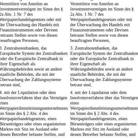
Vermittlern von Anteilen an
Vermittlern von Anteilen an
Investmentvermögen im Sinne des §
Investmentvermögen im Sinne des §
2a Abs. 1 Nr. 7 des
2a Abs. 1 Nr. 7 des
Wertpapierhandelsgesetzes oder mit
Wertpapierhandelsgesetzes oder mit
der Überwachung des Handels mit
der Überwachung des Handels mit
Finanzinstrumenten oder Devisen
Finanzinstrumenten oder Devisen
betraute Stellen sowie von diesen
betraute Stellen sowie von diesen
beauftragten Personen,
beauftragten Personen,
3. Zentralnotenbanken, das
3. Zentralnotenbanken, das
Europäische System der Zentralbanken
Europäische System der Zentralbanke
oder die Europäische Zentralbank in
oder die Europäische Zentralbank in
ihrer Eigenschaft als
ihrer Eigenschaft als
Währungsbehörden sowie an andere
Währungsbehörden sowie an andere
staatliche Behörden, die mit der
staatliche Behörden, die mit der
Überwachung der Zahlungssysteme
Überwachung der Zahlungssysteme
betraut sind,
betraut sind,
4. mit der Liquidation oder dem
4. mit der Liquidation oder dem
Insolvenzverfahren über das Vermögen
Insolvenzverfahren über das Vermögen
eines
eines
Wertpapierdienstleistungsunternehmens
Wertpapierdienstleistungsunternehmen
im Sinne des § 2 Abs. 4 des
im Sinne des § 2 Abs. 4 des
Wertpapierhandelsgesetzes, eines
Wertpapierhandelsgesetzes, eines
Börsenträgers oder eines organisierten
Börsenträgers oder eines organisierten
Marktes mit Sitz im Ausland oder
Marktes mit Sitz im Ausland oder
dessen Betreiber befasste Stellen, und
dessen Betreiber befasste Stellen, und