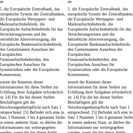
an
an
5. die Europäische Zentralbank, das
5. die Europäische Zentralbank, das
europäische System der Zentralbanken,
europäische System der Zentralbanken
die Europäische Wertpapier- und
die Europäische Wertpapier- und
Marktaufsichtsbehörde, die
Marktaufsichtsbehörde, die
Europäische Aufsichtsbehörde für das
Europäische Aufsichtsbehörde für das
Versicherungswesen und die
Versicherungswesen und die
betriebliche Altersversorgung, die
betriebliche Altersversorgung, die
Europäische Bankenaufsichtsbehörde,
Europäische Bankenaufsichtsbehörde,
den Gemeinsamen Ausschuss der
den Gemeinsamen Ausschuss der
Europäischen
Europäischen
Finanzaufsichtsbehörden, den
Finanzaufsichtsbehörden, den
Europäischen Ausschuss für
Europäischen Ausschuss für
Systemrisiken oder die Europäische
Systemrisiken oder die Europäische
Kommission,
Kommission,
soweit die Kenntnis dieser
soweit die Kenntnis dieser
Informationen für diese Stellen zur
Informationen für diese Stellen zur
Erfüllung ihrer Aufgaben erforderlich
Erfüllung ihrer Aufgaben erforderlich
ist. [4] Für die bei diesen Stellen
ist. [4] Für die bei diesen Stellen
Beschäftigten gilt die
Beschäftigten gilt die
Verschwiegenheitspflicht nach Satz 1
Verschwiegenheitspflicht nach Satz 1
entsprechend. [5] Befindet sich eine in
entsprechend. [5] Befindet sich eine in
Satz 3 Nummer 1 bis 4 genannte Stelle
Satz 3 Nummer 1 bis 4 genannte Stell
in einem anderen Staat, so dürfen die
in einem anderen Staat, so dürfen die
Informationen nur weitergegeben
Informationen nur weitergegeben
werden, wenn die bei dieser Stelle
werden, wenn die bei dieser Stelle