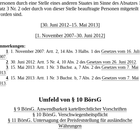
ersonen durch eine Stelle eines anderen Staates im Sinne des Absatzes 
atz 3 Nr. 2 oder durch von dieser Stelle beauftragte Personen mitgeteilt
orden sind.
[30. Juni 2012–15. Mai 2013]
[1. November 2007–30. Juni 2012]
nmerkungen:
1
. 1. November 2007: Artt. 2, 14 Abs. 3 Halbs. 1 des
Gesetzes vom 16. Juli
007
.
2
. 30. Juni 2012: Artt. 5 Nr. 4, 10 Abs. 2 des
Gesetzes vom 26. Juni 2012
.
3
. 15. Mai 2013: Artt. 1 Nr. 3 Buchst. a, 7 Abs. 2 des
Gesetzes vom 7. Mai
013
.
4
. 15. Mai 2013: Artt. 1 Nr. 3 Buchst. b, 7 Abs. 2 des
Gesetzes vom 7. Mai
013
.
Umfeld von § 10 BörsG
§ 9 BörsG. Anwendbarkeit kartellrechtlicher Vorschriften
§ 10 BörsG. Verschwiegenheitspflicht
§ 11 BörsG. Untersagung der Preisfeststellung für ausländische
Währungen