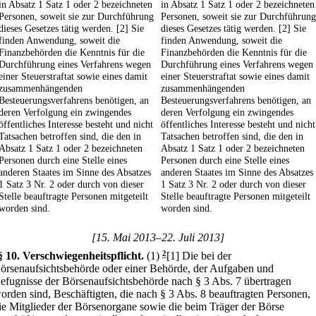
in Absatz 1 Satz 1 oder 2 bezeichneten
in Absatz 1 Satz 1 oder 2 bezeichneten
Personen, soweit sie zur Durchführung
Personen, soweit sie zur Durchführung
dieses Gesetzes tätig werden. [2] Sie
dieses Gesetzes tätig werden. [2] Sie
finden Anwendung, soweit die
finden Anwendung, soweit die
Finanzbehörden die Kenntnis für die
Finanzbehörden die Kenntnis für die
Durchführung eines Verfahrens wegen
Durchführung eines Verfahrens wegen
einer Steuerstraftat sowie eines damit
einer Steuerstraftat sowie eines damit
zusammenhängenden
zusammenhängenden
Besteuerungsverfahrens benötigen, an
Besteuerungsverfahrens benötigen, an
deren Verfolgung ein zwingendes
deren Verfolgung ein zwingendes
öffentliches Interesse besteht und nicht
öffentliches Interesse besteht und nicht
Tatsachen betroffen sind, die den in
Tatsachen betroffen sind, die den in
Absatz 1 Satz 1 oder 2 bezeichneten
Absatz 1 Satz 1 oder 2 bezeichneten
Personen durch eine Stelle eines
Personen durch eine Stelle eines
anderen Staates im Sinne des Absatzes
anderen Staates im Sinne des Absatzes
1 Satz 3 Nr. 2 oder durch von dieser
1 Satz 3 Nr. 2 oder durch von dieser
Stelle beauftragte Personen mitgeteilt
Stelle beauftragte Personen mitgeteilt
worden sind.
worden sind.
[15. Mai 2013–22. Juli 2013]
§ 10
.
Verschwiegenheitspflicht.
(1)
2
[1] Die bei der
örsenaufsichtsbehörde oder einer Behörde, der Aufgaben und
efugnisse der Börsenaufsichtsbehörde nach § 3 Abs. 7 übertragen
orden sind, Beschäftigten, die nach § 3 Abs. 8 beauftragten Personen,
ie Mitglieder der Börsenorgane sowie die beim Träger der Börse