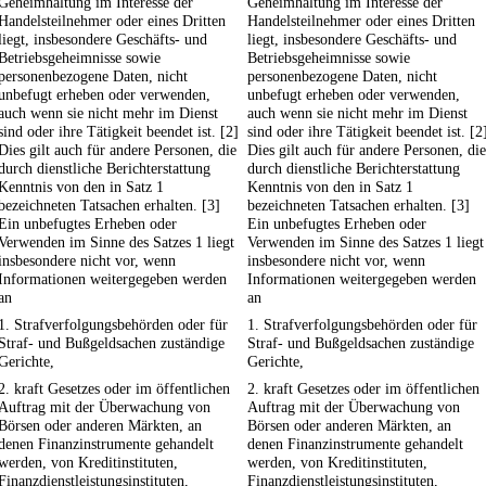
Geheimhaltung im Interesse der
Geheimhaltung im Interesse der
Handelsteilnehmer oder eines Dritten
Handelsteilnehmer oder eines Dritten
liegt, insbesondere Geschäfts- und
liegt, insbesondere Geschäfts- und
Betriebsgeheimnisse sowie
Betriebsgeheimnisse sowie
personenbezogene Daten, nicht
personenbezogene Daten, nicht
unbefugt erheben oder verwenden,
unbefugt erheben oder verwenden,
auch wenn sie nicht mehr im Dienst
auch wenn sie nicht mehr im Dienst
sind oder ihre Tätigkeit beendet ist. [2]
sind oder ihre Tätigkeit beendet ist. [2
Dies gilt auch für andere Personen, die
Dies gilt auch für andere Personen, die
durch dienstliche Berichterstattung
durch dienstliche Berichterstattung
Kenntnis von den in Satz 1
Kenntnis von den in Satz 1
bezeichneten Tatsachen erhalten. [3]
bezeichneten Tatsachen erhalten. [3]
Ein unbefugtes Erheben oder
Ein unbefugtes Erheben oder
Verwenden im Sinne des Satzes 1 liegt
Verwenden im Sinne des Satzes 1 liegt
insbesondere nicht vor, wenn
insbesondere nicht vor, wenn
Informationen weitergegeben werden
Informationen weitergegeben werden
an
an
1. Strafverfolgungsbehörden oder für
1. Strafverfolgungsbehörden oder für
Straf- und Bußgeldsachen zuständige
Straf- und Bußgeldsachen zuständige
Gerichte,
Gerichte,
2. kraft Gesetzes oder im öffentlichen
2. kraft Gesetzes oder im öffentlichen
Auftrag mit der Überwachung von
Auftrag mit der Überwachung von
Börsen oder anderen Märkten, an
Börsen oder anderen Märkten, an
denen Finanzinstrumente gehandelt
denen Finanzinstrumente gehandelt
werden, von Kreditinstituten,
werden, von Kreditinstituten,
Finanzdienstleistungsinstituten,
Finanzdienstleistungsinstituten,