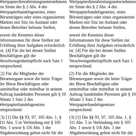
Wertpapierdienstleistungsunternehmens
Wertpapierdienstleistungsunternehmen
im Sinne des § 2 Abs. 4 des
im Sinne des § 2 Abs. 4 des
Wertpapierhandelsgesetzes, eines
Wertpapierhandelsgesetzes, eines
Börsenträgers oder eines organisierten
Börsenträgers oder eines organisierten
Marktes mit Sitz im Ausland oder
Marktes mit Sitz im Ausland oder
dessen Betreiber befasste Stellen,
dessen Betreiber befasste Stellen,
soweit die Kenntnis dieser
soweit die Kenntnis dieser
Informationen für diese Stellen zur
Informationen für diese Stellen zur
Erfüllung ihrer Aufgaben erforderlich
Erfüllung ihrer Aufgaben erforderlich
ist. [4] Für die bei diesen Stellen
ist. [4] Für die bei diesen Stellen
Beschäftigten gilt die
Beschäftigten gilt die
Verschwiegenheitspflicht nach Satz 1
Verschwiegenheitspflicht nach Satz 1
entsprechend.
entsprechend.
(2) Für die Mitglieder der
(2) Für die Mitglieder der
Börsenorgane sowie die beim Träger
Börsenorgane sowie die beim Träger
der Börse Beschäftigten oder
der Börse Beschäftigten oder
unmittelbar oder mittelbar in seinem
unmittelbar oder mittelbar in seinem
Auftrag handelnden Personen gilt § 10
Auftrag handelnden Personen gilt § 10
Absatz 1 Satz 2 des
Absatz 1 Satz 2 des
Wertpapierhandelsgesetzes
Wertpapierhandelsgesetzes
entsprechend.
entsprechend.
(3) [1] Die §§ 93, 97, 105 Abs. 1, §
(3) [1] Die §§ 93, 97, 105 Abs. 1, §
111 Abs. 5 in Verbindung mit § 105
111 Abs. 5 in Verbindung mit § 105
Abs. 1 sowie § 116 Abs. 1 der
Abs. 1 sowie § 116 Abs. 1 der
Abgabenordnung gelten nicht für die
Abgabenordnung gelten nicht für die