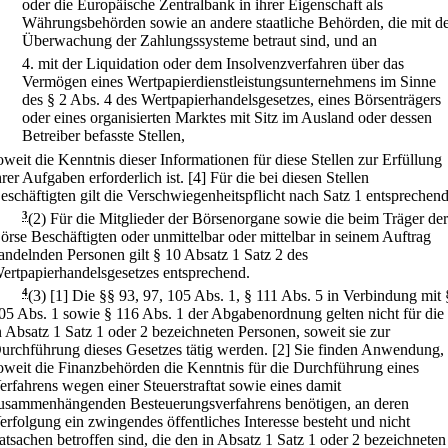
oder die Europäische Zentralbank in ihrer Eigenschaft als
Währungsbehörden sowie an andere staatliche Behörden, die mit d
Überwachung der Zahlungssysteme betraut sind, und an
4.
mit der Liquidation oder dem Insolvenzverfahren über das
Vermögen eines Wertpapierdienstleistungsunternehmens im Sinne
des § 2 Abs. 4 des Wertpapierhandelsgesetzes, eines Börsenträgers
oder eines organisierten Marktes mit Sitz im Ausland oder dessen
Betreiber befasste Stellen,
oweit die Kenntnis dieser Informationen für diese Stellen zur Erfüllung
hrer Aufgaben erforderlich ist.
[4] Für die bei diesen Stellen
eschäftigten gilt die Verschwiegenheitspflicht nach Satz 1 entsprechend
3
(2) Für die Mitglieder der Börsenorgane sowie die beim Träger der
örse Beschäftigten oder unmittelbar oder mittelbar in seinem Auftrag
andelnden Personen gilt § 10 Absatz 1 Satz 2 des
ertpapierhandelsgesetzes entsprechend.
4
(3)
[1] Die §§ 93, 97, 105 Abs. 1, § 111 Abs. 5 in Verbindung mit 
05 Abs. 1 sowie § 116 Abs. 1 der Abgabenordnung gelten nicht für die
n Absatz 1 Satz 1 oder 2 bezeichneten Personen, soweit sie zur
urchführung dieses Gesetzes tätig werden.
[2] Sie finden Anwendung,
oweit die Finanzbehörden die Kenntnis für die Durchführung eines
erfahrens wegen einer Steuerstraftat sowie eines damit
usammenhängenden Besteuerungsverfahrens benötigen, an deren
erfolgung ein zwingendes öffentliches Interesse besteht und nicht
atsachen betroffen sind, die den in Absatz 1 Satz 1 oder 2 bezeichneten