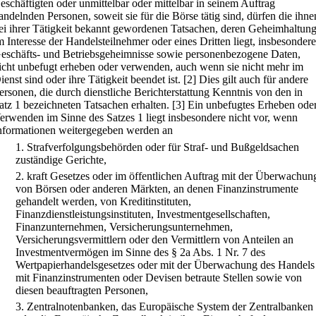
eschäftigten oder unmittelbar oder mittelbar in seinem Auftrag
andelnden Personen, soweit sie für die Börse tätig sind, dürfen die ihne
ei ihrer Tätigkeit bekannt gewordenen Tatsachen, deren Geheimhaltun
m Interesse der Handelsteilnehmer oder eines Dritten liegt, insbesondere
eschäfts- und Betriebsgeheimnisse sowie personenbezogene Daten,
icht unbefugt erheben oder verwenden, auch wenn sie nicht mehr im
ienst sind oder ihre Tätigkeit beendet ist.
[2] Dies gilt auch für andere
ersonen, die durch dienstliche Berichterstattung Kenntnis von den in
atz 1 bezeichneten Tatsachen erhalten.
[3] Ein unbefugtes Erheben ode
erwenden im Sinne des Satzes 1 liegt insbesondere nicht vor, wenn
nformationen weitergegeben werden an
1.
Strafverfolgungsbehörden oder für Straf- und Bußgeldsachen
zuständige Gerichte,
2.
kraft Gesetzes oder im öffentlichen Auftrag mit der Überwachun
von Börsen oder anderen Märkten, an denen Finanzinstrumente
gehandelt werden, von Kreditinstituten,
Finanzdienstleistungsinstituten, Investmentgesellschaften,
Finanzunternehmen, Versicherungsunternehmen,
Versicherungsvermittlern oder den Vermittlern von Anteilen an
Investmentvermögen im Sinne des § 2a Abs. 1 Nr. 7 des
Wertpapierhandelsgesetzes oder mit der Überwachung des Handels
mit Finanzinstrumenten oder Devisen betraute Stellen sowie von
diesen beauftragten Personen,
3.
Zentralnotenbanken, das Europäische System der Zentralbanken