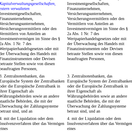
Kapitalverwaltungsgesellschaften,
Investmentgesellschaften,
extern verwalteten
Finanzunternehmen,
Investmentgesellschaften,
Versicherungsunternehmen,
Finanzunternehmen,
Versicherungsvermittlern oder den
Versicherungsunternehmen,
Vermittlern von Anteilen an
Versicherungsvermittlern oder den
Investmentvermögen im Sinne des §
Vermittlern von Anteilen an
2a Abs. 1 Nr. 7 des
Investmentvermögen im Sinne des §
Wertpapierhandelsgesetzes oder mit
2a Abs. 1 Nr. 7 des
der Überwachung des Handels mit
Wertpapierhandelsgesetzes oder mit
Finanzinstrumenten oder Devisen
der Überwachung des Handels mit
betraute Stellen sowie von diesen
Finanzinstrumenten oder Devisen
beauftragten Personen,
betraute Stellen sowie von diesen
beauftragten Personen,
3. Zentralnotenbanken, das
3. Zentralnotenbanken, das
Europäische System der Zentralbanken
Europäische System der Zentralbanke
oder die Europäische Zentralbank in
oder die Europäische Zentralbank in
ihrer Eigenschaft als
ihrer Eigenschaft als
Währungsbehörden sowie an andere
Währungsbehörden sowie an andere
staatliche Behörden, die mit der
staatliche Behörden, die mit der
Überwachung der Zahlungssysteme
Überwachung der Zahlungssysteme
betraut sind, und an
betraut sind, und an
4. mit der Liquidation oder dem
4. mit der Liquidation oder dem
Insolvenzverfahren über das Vermögen
Insolvenzverfahren über das Vermögen
eines
eines