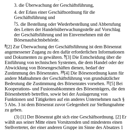
3.
die Überwachung der Geschäftsführung,
4.
der Erlass einer Geschäftsordnung für die
Geschäftsführung und
7
5.
die Bestellung oder Wiederbestellung und Abberufung
des Leiters der Handelsüberwachungsstelle auf Vorschlag
der Geschäftsführung und im Einvernehmen mit der
Börsenaufsichtsbehörde.
8
[2] Zur Überwachung der Geschäftsführung ist dem Börsenrat
angemessener Zugang zu den dafür erforderlichen Informationen
und Dokumenten zu gewähren.
9
[3] Die Entscheidung über die
Einführung von technischen Systemen, die dem Handel oder der
Abwicklung von Börsengeschäften dienen, bedarf der
Zustimmung des Börsenrates.
10
[4] Die Börsenordnung kann für
andere Maßnahmen der Geschäftsführung von grundsätzlicher
Bedeutung die Zustimmung des Börsenrates vorsehen.
11
[5] Bei
Kooperations- und Fusionsabkommen des Börsenträgers, die den
Börsenbetrieb betreffen, sowie bei der Auslagerung von
Funktionen und Tätigkeiten auf ein anderes Unternehmen nach §
5 Abs. 3 ist dem Börsenrat zuvor Gelegenheit zur Stellungnahme
zu geben.
(3)
[1] Der Börsenrat gibt sich eine Geschäftsordnung.
[2] Er
wählt aus seiner Mitte einen Vorsitzenden und mindestens einen
Stellvertreter, der einer anderen Gruppe im Sinne des Absatzes 1