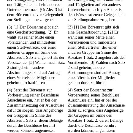
und Tätigkeiten auf ein anderes
und Tätigkeiten auf ein anderes
Unternehmen nach § 5 Abs. 3 ist
Unternehmen nach § 5 Abs. 3 ist
dem Börsenrat zuvor Gelegenheit
dem Börsenrat zuvor Gelegenheit
zur Stellungnahme zu geben.
zur Stellungnahme zu geben.
(3) [1] Der Börsenrat gibt sich
(3) [1] Der Börsenrat gibt sich
eine Geschäftsordnung. [2] Er
eine Geschäftsordnung. [2] Er
wählt aus seiner Mitte einen
wählt aus seiner Mitte einen
Vorsitzenden und mindestens
Vorsitzenden und mindestens
einen Stellvertreter, der einer
einen Stellvertreter, der einer
anderen Gruppe im Sinne des
anderen Gruppe im Sinne des
Absatzes 1 Satz 2 angehört als der
Absatzes 1 Satz 2 angehört als der
Vorsitzende. [3] Wahlen nach Satz
Vorsitzende. [3] Wahlen nach Satz
2 sind geheim; andere
2 sind geheim; andere
Abstimmungen sind auf Antrag
Abstimmungen sind auf Antrag
eines Viertels der Mitglieder
eines Viertels der Mitglieder
geheim durchzuführen.
geheim durchzuführen.
(4) Setzt der Börsenrat zur
(4) Setzt der Börsenrat zur
Vorbereitung seiner Beschlüsse
Vorbereitung seiner Beschlüsse
Ausschüsse ein, hat er bei der
Ausschüsse ein, hat er bei der
Zusammensetzung der Ausschüsse
Zusammensetzung der Ausschüsse
dafür zu sorgen, dass Angehörige
dafür zu sorgen, dass Angehörige
der Gruppen im Sinne des
der Gruppen im Sinne des
Absatzes 1 Satz 2, deren Belange
Absatzes 1 Satz 2, deren Belange
durch die Beschlüsse berührt
durch die Beschlüsse berührt
werden können, angemessen
werden können, angemessen