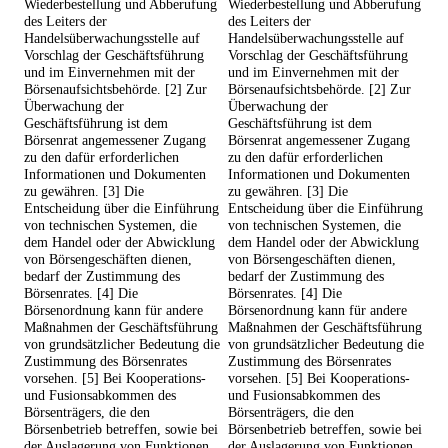
Wiederbestellung und Abberufung
Wiederbestellung und Abberufung
des Leiters der
des Leiters der
Handelsüberwachungsstelle auf
Handelsüberwachungsstelle auf
Vorschlag der Geschäftsführung
Vorschlag der Geschäftsführung
und im Einvernehmen mit der
und im Einvernehmen mit der
Börsenaufsichtsbehörde. [2] Zur
Börsenaufsichtsbehörde. [2] Zur
Überwachung der
Überwachung der
Geschäftsführung ist dem
Geschäftsführung ist dem
Börsenrat angemessener Zugang
Börsenrat angemessener Zugang
zu den dafür erforderlichen
zu den dafür erforderlichen
Informationen und Dokumenten
Informationen und Dokumenten
zu gewähren. [3] Die
zu gewähren. [3] Die
Entscheidung über die Einführung
Entscheidung über die Einführung
von technischen Systemen, die
von technischen Systemen, die
dem Handel oder der Abwicklung
dem Handel oder der Abwicklung
von Börsengeschäften dienen,
von Börsengeschäften dienen,
bedarf der Zustimmung des
bedarf der Zustimmung des
Börsenrates. [4] Die
Börsenrates. [4] Die
Börsenordnung kann für andere
Börsenordnung kann für andere
Maßnahmen der Geschäftsführung
Maßnahmen der Geschäftsführung
von grundsätzlicher Bedeutung die
von grundsätzlicher Bedeutung die
Zustimmung des Börsenrates
Zustimmung des Börsenrates
vorsehen. [5] Bei Kooperations-
vorsehen. [5] Bei Kooperations-
und Fusionsabkommen des
und Fusionsabkommen des
Börsenträgers, die den
Börsenträgers, die den
Börsenbetrieb betreffen, sowie bei
Börsenbetrieb betreffen, sowie bei
der Auslagerung von Funktionen
der Auslagerung von Funktionen