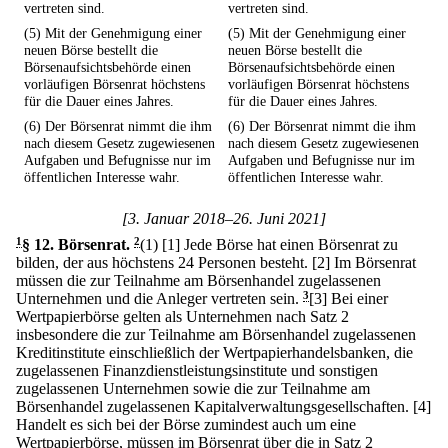
vertreten sind.
vertreten sind.
(5) Mit der Genehmigung einer
(5) Mit der Genehmigung einer
neuen Börse bestellt die
neuen Börse bestellt die
Börsenaufsichtsbehörde einen
Börsenaufsichtsbehörde einen
vorläufigen Börsenrat höchstens
vorläufigen Börsenrat höchstens
für die Dauer eines Jahres.
für die Dauer eines Jahres.
(6) Der Börsenrat nimmt die ihm
(6) Der Börsenrat nimmt die ihm
nach diesem Gesetz zugewiesenen
nach diesem Gesetz zugewiesenen
Aufgaben und Befugnisse nur im
Aufgaben und Befugnisse nur im
öffentlichen Interesse wahr.
öffentlichen Interesse wahr.
[3. Januar 2018–26. Juni 2021]
1
§ 12
.
Börsenrat.
2
(1)
[1] Jede Börse hat einen Börsenrat zu
bilden, der aus höchstens 24 Personen besteht.
[2] Im Börsenrat
müssen die zur Teilnahme am Börsenhandel zugelassenen
Unternehmen und die Anleger vertreten sein.
3
[3] Bei einer
Wertpapierbörse gelten als Unternehmen nach Satz 2
insbesondere die zur Teilnahme am Börsenhandel zugelassenen
Kreditinstitute einschließlich der Wertpapierhandelsbanken, die
zugelassenen Finanzdienstleistungsinstitute und sonstigen
zugelassenen Unternehmen sowie die zur Teilnahme am
Börsenhandel zugelassenen Kapitalverwaltungsgesellschaften.
[4]
Handelt es sich bei der Börse zumindest auch um eine
Wertpapierbörse, müssen im Börsenrat über die in Satz 2