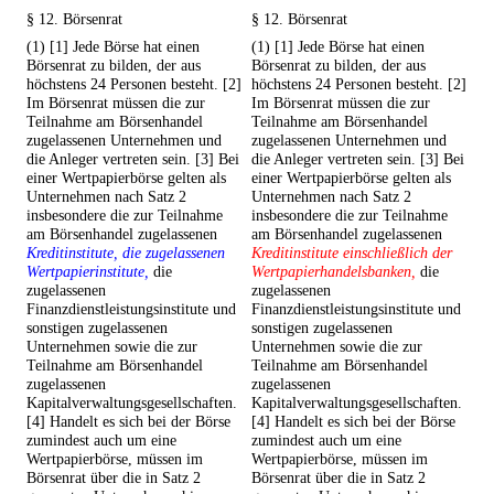
§ 12. Börsenrat
§ 12. Börsenrat
(1) [1] Jede Börse hat einen
(1) [1] Jede Börse hat einen
Börsenrat zu bilden, der aus
Börsenrat zu bilden, der aus
höchstens 24 Personen besteht. [2]
höchstens 24 Personen besteht. [2]
Im Börsenrat müssen die zur
Im Börsenrat müssen die zur
Teilnahme am Börsenhandel
Teilnahme am Börsenhandel
zugelassenen Unternehmen und
zugelassenen Unternehmen und
die Anleger vertreten sein. [3] Bei
die Anleger vertreten sein. [3] Bei
einer Wertpapierbörse gelten als
einer Wertpapierbörse gelten als
Unternehmen nach Satz 2
Unternehmen nach Satz 2
insbesondere die zur Teilnahme
insbesondere die zur Teilnahme
am Börsenhandel zugelassenen
am Börsenhandel zugelassenen
Kreditinstitute, die zugelassenen
Kreditinstitute einschließlich der
Wertpapierinstitute,
die
Wertpapierhandelsbanken,
die
zugelassenen
zugelassenen
Finanzdienstleistungsinstitute und
Finanzdienstleistungsinstitute und
sonstigen zugelassenen
sonstigen zugelassenen
Unternehmen sowie die zur
Unternehmen sowie die zur
Teilnahme am Börsenhandel
Teilnahme am Börsenhandel
zugelassenen
zugelassenen
Kapitalverwaltungsgesellschaften.
Kapitalverwaltungsgesellschaften.
[4] Handelt es sich bei der Börse
[4] Handelt es sich bei der Börse
zumindest auch um eine
zumindest auch um eine
Wertpapierbörse, müssen im
Wertpapierbörse, müssen im
Börsenrat über die in Satz 2
Börsenrat über die in Satz 2