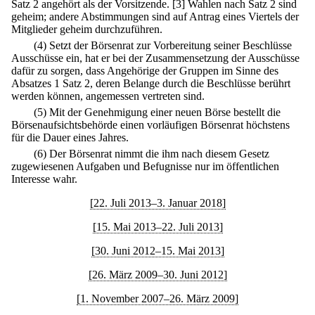
Satz 2 angehört als der Vorsitzende.
[3] Wahlen nach Satz 2 sind
geheim; andere Abstimmungen sind auf Antrag eines Viertels der
Mitglieder geheim durchzuführen.
(4) Setzt der Börsenrat zur Vorbereitung seiner Beschlüsse
Ausschüsse ein, hat er bei der Zusammensetzung der Ausschüsse
dafür zu sorgen, dass Angehörige der Gruppen im Sinne des
Absatzes 1 Satz 2, deren Belange durch die Beschlüsse berührt
werden können, angemessen vertreten sind.
(5) Mit der Genehmigung einer neuen Börse bestellt die
Börsenaufsichtsbehörde einen vorläufigen Börsenrat höchstens
für die Dauer eines Jahres.
(6) Der Börsenrat nimmt die ihm nach diesem Gesetz
zugewiesenen Aufgaben und Befugnisse nur im öffentlichen
Interesse wahr.
[22. Juli 2013–3. Januar 2018]
[15. Mai 2013–22. Juli 2013]
[30. Juni 2012–15. Mai 2013]
[26. März 2009–30. Juni 2012]
[1. November 2007–26. März 2009]