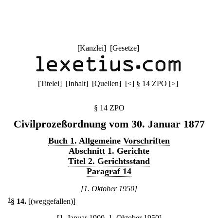
[
Kanzlei
] [
Gesetze
]
[
Titelei
] [
Inhalt
] [
Quellen
]
[
<
]
§ 14 ZPO
[
>
]
§ 14 ZPO
Civilprozeßordnung vom 30. Januar 1877
Buch 1. Allgemeine Vorschriften
Abschnitt 1. Gerichte
Titel 2. Gerichtsstand
Paragraf 14
[1. Oktober 1950]
1
§ 14
.
[(weggefallen)]
[1. Januar 1900–1. Oktober 1950]