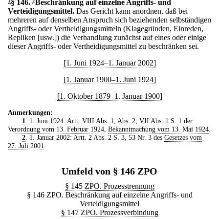
1
§ 146
.
2
Beschränkung auf einzelne Angriffs- und
Verteidigungsmittel.
Das Gericht kann anordnen, daß bei
mehreren auf denselben Anspruch sich beziehenden selbständigen
Angriffs- oder Vertheidigungsmitteln (Klagegründen, Einreden,
Repliken [usw.]) die Verhandlung zunächst auf eines oder einige
dieser Angriffs- oder Vertheidigungsmittel zu beschränken sei.
[1. Juni 1924–1. Januar 2002]
[1. Januar 1900–1. Juni 1924]
[1. Oktober 1879–1. Januar 1900]
Anmerkungen:
1
. 1. Juni 1924: Artt. VIII Abs. 1, Abs. 2, VII Abs. 1 S. 1 der
Verordnung vom 13. Februar 1924
,
Bekanntmachung vom 13. Mai 1924
.
2
. 1. Januar 2002: Artt. 2 Abs. 2 S. 3, 53 Nr. 3 des
Gesetzes vom
27. Juli 2001
.
Umfeld von § 146 ZPO
§ 145 ZPO. Prozesstrennung
§ 146 ZPO. Beschränkung auf einzelne Angriffs- und
Verteidigungsmittel
§ 147 ZPO. Prozessverbindung