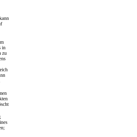
 kann
uf
em
 in
n zu
ens
eich
ann
n
hmen
kten
öscht
g
ines
en;