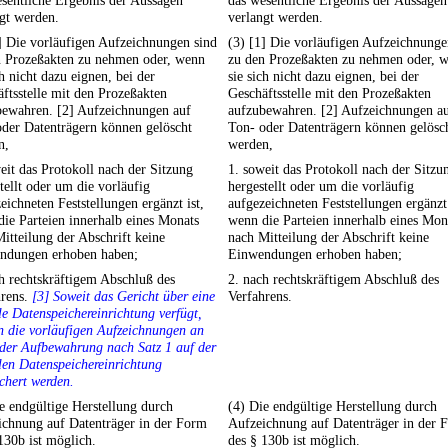
sentliche Ergebnis der Aussagen
das wesentliche Ergebnis der Aussagen
gt werden.
verlangt werden.
] Die vorläufigen Aufzeichnungen sind
(3) [1] Die vorläufigen Aufzeichnunge
n Prozeßakten zu nehmen oder, wenn
zu den Prozeßakten zu nehmen oder, 
ch nicht dazu eignen, bei der
sie sich nicht dazu eignen, bei der
ftsstelle mit den Prozeßakten
Geschäftsstelle mit den Prozeßakten
bewahren. [2] Aufzeichnungen auf
aufzubewahren. [2] Aufzeichnungen a
der Datenträgern können gelöscht
Ton- oder Datenträgern können gelösc
n,
werden,
eit das Protokoll nach der Sitzung
1. soweit das Protokoll nach der Sitzu
tellt oder um die vorläufig
hergestellt oder um die vorläufig
eichneten Feststellungen ergänzt ist,
aufgezeichneten Feststellungen ergänzt 
ie Parteien innerhalb eines Monats
wenn die Parteien innerhalb eines Mon
itteilung der Abschrift keine
nach Mitteilung der Abschrift keine
ndungen erhoben haben;
Einwendungen erhoben haben;
h rechtskräftigem Abschluß des
2. nach rechtskräftigem Abschluß des
hrens.
[3] Soweit das Gericht über eine
Verfahrens.
le Datenspeichereinrichtung verfügt,
 die vorläufigen Aufzeichnungen an
 der Aufbewahrung nach Satz 1 auf der
len Datenspeichereinrichtung
chert werden.
e endgültige Herstellung durch
(4) Die endgültige Herstellung durch
ichnung auf Datenträger in der Form
Aufzeichnung auf Datenträger in der 
130b ist möglich.
des § 130b ist möglich.