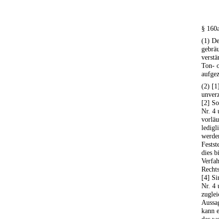
§ 160a
(1) De
gebräu
verst
Ton- o
aufgez
(2) [1
unverz
[2] So
Nr. 4
vorläu
ledigl
werden
Festst
dies b
Verfah
Rechts
[4] Si
Nr. 4
zuglei
Aussag
kann 