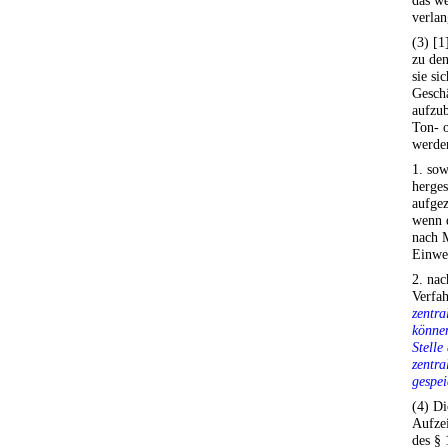
das we
verlan
(3) [1
zu de
sie si
Geschä
aufzu
Ton- o
werde
1. sow
herges
aufgez
wenn d
nach M
Einwe
2. nac
Verfa
zentra
können
Stelle
zentra
gespei
(4) Di
Aufze
des § 