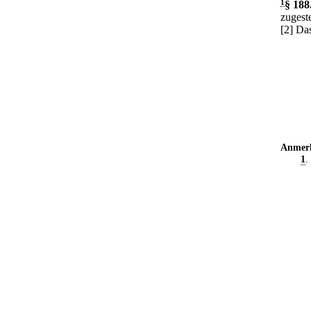
1
§ 188
zugest
[2] Da
Anmer
1
.