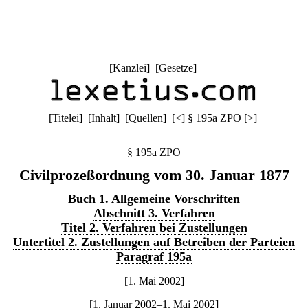
[
Kanzlei
] [
Gesetze
]
[
Titelei
] [
Inhalt
] [
Quellen
]
[
<
]
§ 195a ZPO
[
>
]
§ 195a ZPO
Civilprozeßordnung vom 30. Januar 1877
Buch 1. Allgemeine Vorschriften
Abschnitt 3. Verfahren
Titel 2. Verfahren bei Zustellungen
Untertitel 2. Zustellungen auf Betreiben der Parteien
Paragraf 195a
[1. Mai 2002]
[1. Januar 2002–1. Mai 2002]