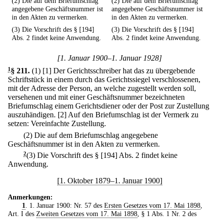
(2) Die auf dem Briefumschlag
(2) Die auf dem Briefumschlag
angegebene Geschäftsnummer ist
angegebene Geschäftsnummer ist
in den Akten zu vermerken.
in den Akten zu vermerken.
(3) Die Vorschrift des § [194]
(3) Die Vorschrift des § [194]
Abs. 2 findet keine Anwendung.
Abs. 2 findet keine Anwendung.
[1. Januar 1900–1. Januar 1928]
1
§ 211
.
(1)
[1] Der Gerichtsschreiber hat das zu übergebende
Schriftstück in einem durch das Gerichtssiegel verschlossenen,
mit der Adresse der Person, an welche zugestellt werden soll,
versehenen und mit einer Geschäftsnummer bezeichneten
Briefumschlag einem Gerichtsdiener oder der Post zur Zustellung
auszuhändigen.
[2] Auf den Briefumschlag ist der Vermerk zu
setzen: Vereinfachte Zustellung.
(2) Die auf dem Briefumschlag angegebene
Geschäftsnummer ist in den Akten zu vermerken.
2
(3) Die Vorschrift des § [194] Abs. 2 findet keine
Anwendung.
[1. Oktober 1879–1. Januar 1900]
Anmerkungen:
1
. 1. Januar 1900: Nr. 57 des
Ersten Gesetzes vom 17. Mai 1898
,
Art. I des
Zweiten Gesetzes vom 17. Mai 1898
, § 1 Abs. 1 Nr. 2 des