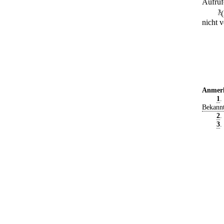
Aufruf
3
nicht v
Anmer
1
.
Bekann
2
.
3
.