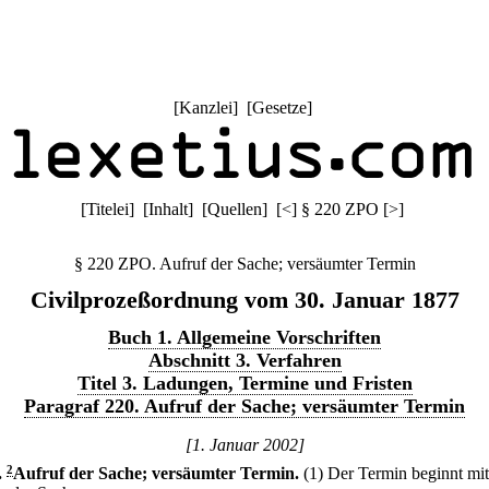
[
Kanzlei
] [
Gesetze
]
[
Titelei
] [
Inhalt
] [
Quellen
]
[
<
]
§ 220 ZPO
[
>
]
§ 220 ZPO. Aufruf der Sache; versäumter Termin
Civilprozeßordnung vom 30. Januar 1877
Buch 1. Allgemeine Vorschriften
Abschnitt 3. Verfahren
Titel 3. Ladungen, Termine und Fristen
Paragraf 220. Aufruf der Sache; versäumter Termin
[1. Januar 2002]
.
2
Aufruf der Sache; versäumter Termin.
(1) Der Termin beginnt mi