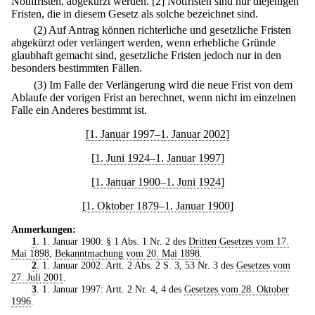
Nothfristen, abgekürzt werden.
[2] Notfristen sind nur diejenigen
Fristen, die in diesem Gesetz als solche bezeichnet sind.
(2) Auf Antrag können richterliche und gesetzliche Fristen
abgekürzt oder verlängert werden, wenn erhebliche Gründe
glaubhaft gemacht sind, gesetzliche Fristen jedoch nur in den
besonders bestimmten Fällen.
(3) Im Falle der Verlängerung wird die neue Frist von dem
Ablaufe der vorigen Frist an berechnet, wenn nicht im einzelnen
Falle ein Anderes bestimmt ist.
[1. Januar 1997–1. Januar 2002]
[1. Juni 1924–1. Januar 1997]
[1. Januar 1900–1. Juni 1924]
[1. Oktober 1879–1. Januar 1900]
Anmerkungen:
1
. 1. Januar 1900: § 1 Abs. 1 Nr. 2 des
Dritten Gesetzes vom 17.
Mai 1898
,
Bekanntmachung vom 20. Mai 1898
.
2
. 1. Januar 2002: Artt. 2 Abs. 2 S. 3, 53 Nr. 3 des
Gesetzes vom
27. Juli 2001
.
3
. 1. Januar 1997: Artt. 2 Nr. 4, 4 des
Gesetzes vom 28. Oktober
1996
.