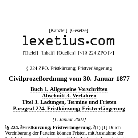
[
Kanzlei
] [
Gesetze
]
[
Titelei
] [
Inhalt
] [
Quellen
]
[
<
]
§ 224 ZPO
[
>
]
§ 224 ZPO. Fristkürzung; Fristverlängerung
Civilprozeßordnung vom 30. Januar 1877
Buch 1. Allgemeine Vorschriften
Abschnitt 3. Verfahren
Titel 3. Ladungen, Termine und Fristen
Paragraf 224. Fristkürzung; Fristverlängerung
[1. Januar 2002]
1
§ 224
.
2
Fristkürzung; Fristverlängerung.
3
(1)
[1] Durch
Vereinbarung der Parteien können Fristen, mit Ausnahme der