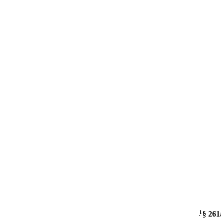
1
§ 261