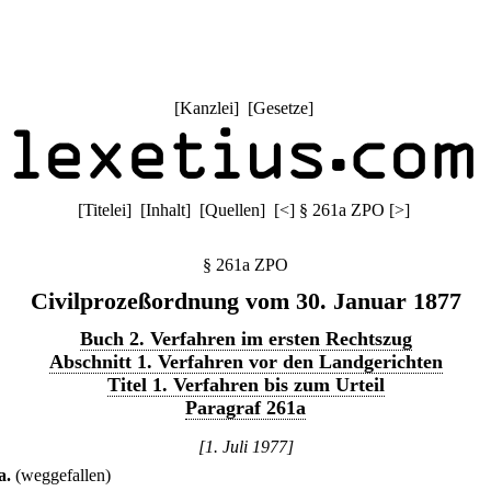
[
Kanzlei
] [
Gesetze
]
[
Titelei
] [
Inhalt
] [
Quellen
]
[
<
]
§ 261a ZPO
[
>
]
§ 261a ZPO
Civilprozeßordnung vom 30. Januar 1877
Buch 2. Verfahren im ersten Rechtszug
Abschnitt 1. Verfahren vor den Landgerichten
Titel 1. Verfahren bis zum Urteil
Paragraf 261a
[1. Juli 1977]
a
.
(weggefallen)