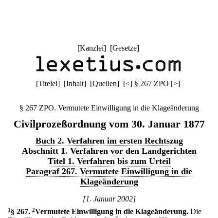
[
Kanzlei
] [
Gesetze
]
[
Titelei
] [
Inhalt
] [
Quellen
]
[
<
]
§ 267 ZPO
[
>
]
§ 267 ZPO. Vermutete Einwilligung in die Klageänderung
Civilprozeßordnung vom 30. Januar 1877
Buch 2. Verfahren im ersten Rechtszug
Abschnitt 1. Verfahren vor den Landgerichten
Titel 1. Verfahren bis zum Urteil
Paragraf 267. Vermutete Einwilligung in die
Klageänderung
[1. Januar 2002]
1
§ 267
.
2
Vermutete Einwilligung in die Klageänderung.
Die