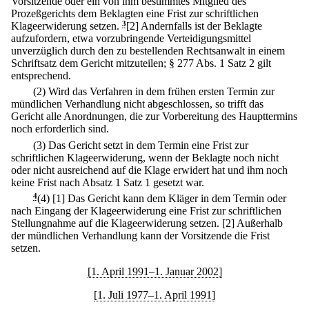
Vorsitzende oder ein von ihm bestimmtes Mitglied des
Prozeßgerichts dem Beklagten eine Frist zur schriftlichen
Klageerwiderung setzen.
3
[2] Andernfalls ist der Beklagte
aufzufordern, etwa vorzubringende Verteidigungsmittel
unverzüglich durch den zu bestellenden Rechtsanwalt in einem
Schriftsatz dem Gericht mitzuteilen; § 277 Abs. 1 Satz 2 gilt
entsprechend.
(2) Wird das Verfahren in dem frühen ersten Termin zur
mündlichen Verhandlung nicht abgeschlossen, so trifft das
Gericht alle Anordnungen, die zur Vorbereitung des Haupttermins
noch erforderlich sind.
(3) Das Gericht setzt in dem Termin eine Frist zur
schriftlichen Klageerwiderung, wenn der Beklagte noch nicht
oder nicht ausreichend auf die Klage erwidert hat und ihm noch
keine Frist nach Absatz 1 Satz 1 gesetzt war.
4
(4)
[1] Das Gericht kann dem Kläger in dem Termin oder
nach Eingang der Klageerwiderung eine Frist zur schriftlichen
Stellungnahme auf die Klageerwiderung setzen.
[2] Außerhalb
der mündlichen Verhandlung kann der Vorsitzende die Frist
setzen.
[1. April 1991–1. Januar 2002]
[1. Juli 1977–1. April 1991]