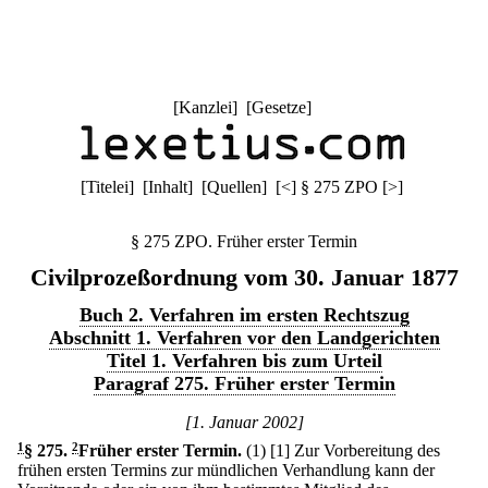
[
Kanzlei
] [
Gesetze
]
[
Titelei
] [
Inhalt
] [
Quellen
]
[
<
]
§ 275 ZPO
[
>
]
§ 275 ZPO. Früher erster Termin
Civilprozeßordnung vom 30. Januar 1877
Buch 2. Verfahren im ersten Rechtszug
Abschnitt 1. Verfahren vor den Landgerichten
Titel 1. Verfahren bis zum Urteil
Paragraf 275. Früher erster Termin
[1. Januar 2002]
1
§ 275
.
2
Früher erster Termin.
(1)
[1] Zur Vorbereitung des
frühen ersten Termins zur mündlichen Verhandlung kann der