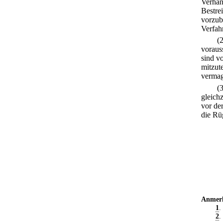
Verhan
Bestre
vorzub
Verfah
(
voraus
sind v
mitzut
vermag
(
gleich
vor de
die Rü
Anmer
1
.
2
.