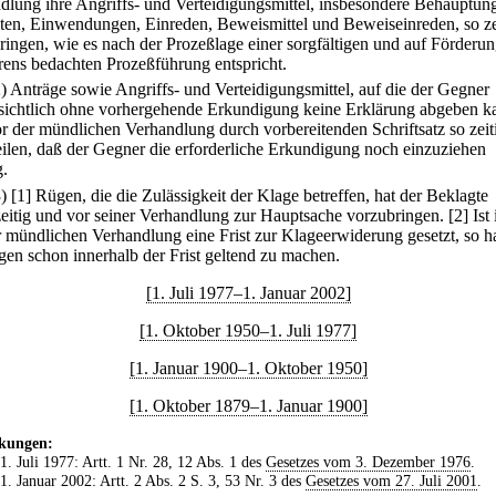
dlung ihre Angriffs- und Verteidigungsmittel, insbesondere Behauptun
iten, Einwendungen, Einreden, Beweismittel und Beweiseinreden, so ze
ringen, wie es nach der Prozeßlage einer sorgfältigen und auf Förderun
rens bedachten Prozeßführung entspricht.
2) Anträge sowie Angriffs- und Verteidigungsmittel, auf die der Gegner
sichtlich ohne vorhergehende Erkundigung keine Erklärung abgeben k
or der mündlichen Verhandlung durch vorbereitenden Schriftsatz so zeit
eilen, daß der Gegner die erforderliche Erkundigung noch einzuziehen
.
3)
[1] Rügen, die die Zulässigkeit der Klage betreffen, hat der Beklagte
zeitig und vor seiner Verhandlung zur Hauptsache vorzubringen.
[2] Ist
r mündlichen Verhandlung eine Frist zur Klageerwiderung gesetzt, so ha
gen schon innerhalb der Frist geltend zu machen.
[1. Juli 1977–1. Januar 2002]
[1. Oktober 1950–1. Juli 1977]
[1. Januar 1900–1. Oktober 1950]
[1. Oktober 1879–1. Januar 1900]
kungen:
 1. Juli 1977: Artt. 1 Nr. 28, 12 Abs. 1 des
Gesetzes vom 3. Dezember 1976
.
 1. Januar 2002: Artt. 2 Abs. 2 S. 3, 53 Nr. 3 des
Gesetzes vom 27. Juli 2001
.