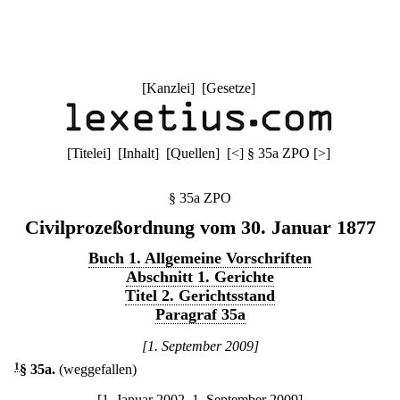
[
Kanzlei
] [
Gesetze
]
[
Titelei
] [
Inhalt
] [
Quellen
]
[
<
]
§ 35a ZPO
[
>
]
§ 35a ZPO
Civilprozeßordnung vom 30. Januar 1877
Buch 1. Allgemeine Vorschriften
Abschnitt 1. Gerichte
Titel 2. Gerichtsstand
Paragraf 35a
[1. September 2009]
1
§ 35a
.
(weggefallen)
[1. Januar 2002–1. September 2009]