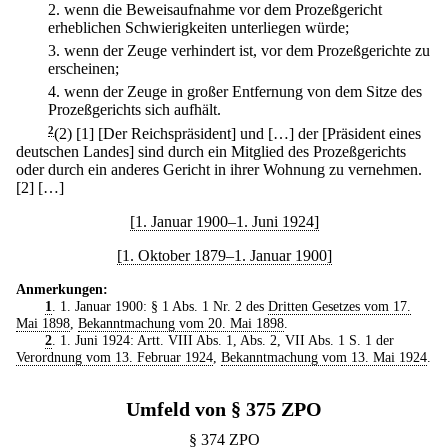
2.
wenn die Beweisaufnahme vor dem Prozeßgericht
erheblichen Schwierigkeiten unterliegen würde;
3.
wenn der Zeuge verhindert ist, vor dem Prozeßgerichte zu
erscheinen;
4.
wenn der Zeuge in großer Entfernung von dem Sitze des
Prozeßgerichts sich aufhält.
2
(2)
[1] [Der Reichspräsident] und […] der [Präsident eines
deutschen Landes] sind durch ein Mitglied des Prozeßgerichts
oder durch ein anderes Gericht in ihrer Wohnung zu vernehmen.
[2] […]
[1. Januar 1900–1. Juni 1924]
[1. Oktober 1879–1. Januar 1900]
Anmerkungen:
1
. 1. Januar 1900: § 1 Abs. 1 Nr. 2 des
Dritten Gesetzes vom 17.
Mai 1898
,
Bekanntmachung vom 20. Mai 1898
.
2
. 1. Juni 1924: Artt. VIII Abs. 1, Abs. 2, VII Abs. 1 S. 1 der
Verordnung vom 13. Februar 1924
,
Bekanntmachung vom 13. Mai 1924
.
Umfeld von § 375 ZPO
§ 374 ZPO