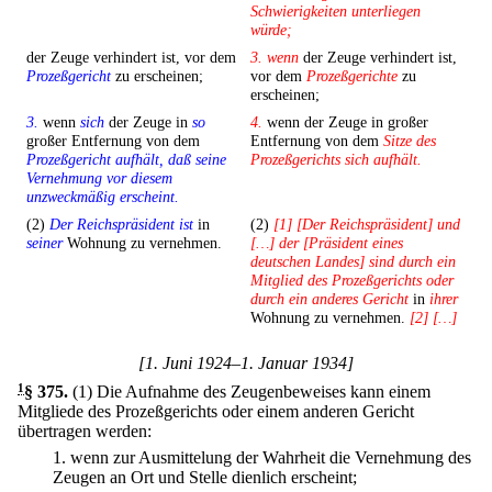
Schwierigkeiten unterliegen
würde;
der Zeuge verhindert ist, vor dem
3. wenn
der Zeuge verhindert ist,
Prozeßgericht
zu erscheinen;
vor dem
Prozeßgerichte
zu
erscheinen;
3.
wenn
sich
der Zeuge in
so
4.
wenn der Zeuge in großer
großer Entfernung von dem
Entfernung von dem
Sitze des
Prozeßgericht aufhält, daß seine
Prozeßgerichts sich aufhält.
Vernehmung vor diesem
unzweckmäßig erscheint.
(2)
Der Reichspräsident ist
in
(2)
[1] [Der Reichspräsident] und
seiner
Wohnung zu vernehmen.
[…] der [Präsident eines
deutschen Landes] sind durch ein
Mitglied des Prozeßgerichts oder
durch ein anderes Gericht
in
ihrer
Wohnung zu vernehmen.
[2] […]
[1. Juni 1924–1. Januar 1934]
1
§ 375
.
(1) Die Aufnahme des Zeugenbeweises kann einem
Mitgliede des Prozeßgerichts oder einem anderen Gericht
übertragen werden:
1.
wenn zur Ausmittelung der Wahrheit die Vernehmung des
Zeugen an Ort und Stelle dienlich erscheint;