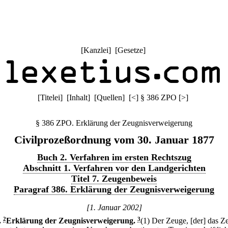
[
Kanzlei
] [
Gesetze
]
[
Titelei
] [
Inhalt
] [
Quellen
]
[
<
]
§ 386 ZPO
[
>
]
§ 386 ZPO. Erklärung der Zeugnisverweigerung
Civilprozeßordnung vom 30. Januar 1877
Buch 2. Verfahren im ersten Rechtszug
Abschnitt 1. Verfahren vor den Landgerichten
Titel 7. Zeugenbeweis
Paragraf 386. Erklärung der Zeugnisverweigerung
[1. Januar 2002]
.
2
Erklärung der Zeugnisverweigerung.
3
(1) Der Zeuge, [der] das Z