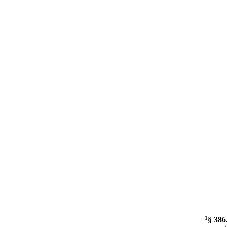
1
§ 386