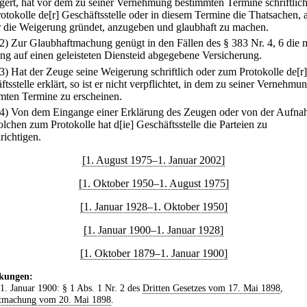
gert, hat vor dem zu seiner Vernehmung bestimmten Termine schriftlic
otokolle de[r] Geschäftsstelle oder in diesem Termine die Thatsachen, 
er die Weigerung gründet, anzugeben und glaubhaft zu machen.
(2) Zur Glaubhaftmachung genügt in den Fällen des § 383 Nr. 4, 6 die 
ng auf einen geleisteten Diensteid abgegebene Versicherung.
(3) Hat der Zeuge seine Weigerung schriftlich oder zum Protokolle de[r]
tsstelle erklärt, so ist er nicht verpflichtet, in dem zu seiner Vernehmu
mten Termine zu erscheinen.
(4) Von dem Eingange einer Erklärung des Zeugen oder von der Aufn
olchen zum Protokolle hat d[ie] Geschäftsstelle die Parteien zu
richtigen.
[1. August 1975–1. Januar 2002]
[1. Oktober 1950–1. August 1975]
[1. Januar 1928–1. Oktober 1950]
[1. Januar 1900–1. Januar 1928]
[1. Oktober 1879–1. Januar 1900]
kungen:
 1. Januar 1900: § 1 Abs. 1 Nr. 2 des
Dritten Gesetzes vom 17. Mai 1898
,
tmachung vom 20. Mai 1898
.