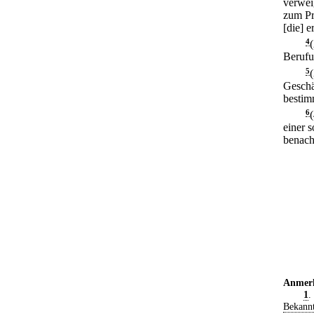
verwei
zum Pr
[die] 
4
Berufu
5
Geschäf
bestim
6
einer s
benach
Anmer
1
.
Bekann