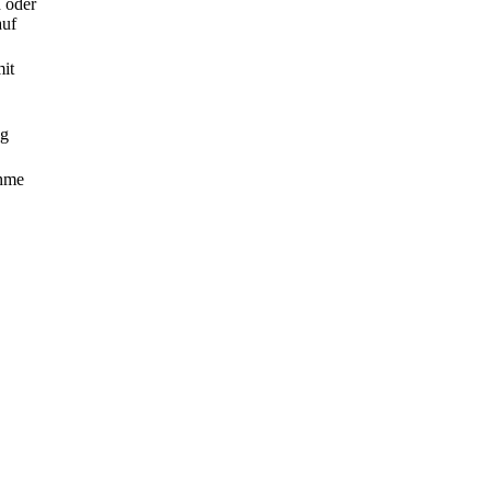
h oder
auf
mit
ng
ahme