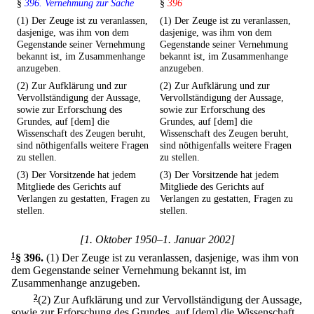
§
396. Vernehmung zur Sache
§
396
(1) Der Zeuge ist zu veranlassen,
(1) Der Zeuge ist zu veranlassen,
dasjenige, was ihm von dem
dasjenige, was ihm von dem
Gegenstande seiner Vernehmung
Gegenstande seiner Vernehmung
bekannt ist, im Zusammenhange
bekannt ist, im Zusammenhange
anzugeben.
anzugeben.
(2) Zur Aufklärung und zur
(2) Zur Aufklärung und zur
Vervollständigung der Aussage,
Vervollständigung der Aussage,
sowie zur Erforschung des
sowie zur Erforschung des
Grundes, auf [dem] die
Grundes, auf [dem] die
Wissenschaft des Zeugen beruht,
Wissenschaft des Zeugen beruht,
sind nöthigenfalls weitere Fragen
sind nöthigenfalls weitere Fragen
zu stellen.
zu stellen.
(3) Der Vorsitzende hat jedem
(3) Der Vorsitzende hat jedem
Mitgliede des Gerichts auf
Mitgliede des Gerichts auf
Verlangen zu gestatten, Fragen zu
Verlangen zu gestatten, Fragen zu
stellen.
stellen.
[1. Oktober 1950–1. Januar 2002]
1
§ 396
.
(1) Der Zeuge ist zu veranlassen, dasjenige, was ihm von
dem Gegenstande seiner Vernehmung bekannt ist, im
Zusammenhange anzugeben.
2
(2) Zur Aufklärung und zur Vervollständigung der Aussage,
sowie zur Erforschung des Grundes, auf [dem] die Wissenschaft