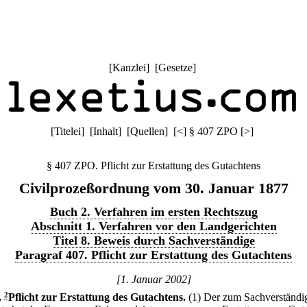
[
Kanzlei
] [
Gesetze
]
[
Titelei
] [
Inhalt
] [
Quellen
]
[
<
]
§ 407 ZPO
[
>
]
§ 407 ZPO. Pflicht zur Erstattung des Gutachtens
Civilprozeßordnung vom 30. Januar 1877
Buch 2. Verfahren im ersten Rechtszug
Abschnitt 1. Verfahren vor den Landgerichten
Titel 8. Beweis durch Sachverständige
Paragraf 407. Pflicht zur Erstattung des Gutachtens
[1. Januar 2002]
.
2
Pflicht zur Erstattung des Gutachtens.
(1) Der zum Sachverständi