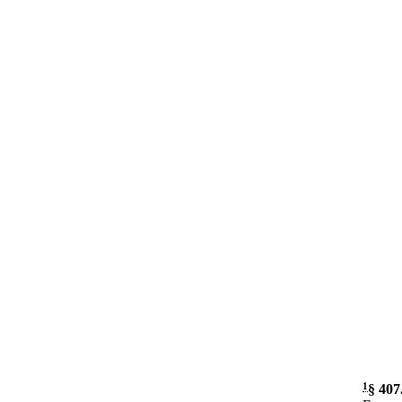
1
§ 407