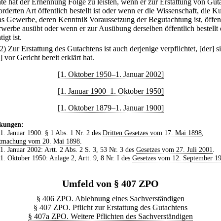
te hat der Ernennung Folge zu leisten, wenn er zur Erstattung von Gut
orderten Art öffentlich bestellt ist oder wenn er die Wissenschaft, die K
as Gewerbe, deren Kenntniß Voraussetzung der Begutachtung ist, öffen
werbe ausübt oder wenn er zur Ausübung derselben öffentlich bestellt 
igt ist.
(2) Zur Erstattung des Gutachtens ist auch derjenige verpflichtet, [der] s
] vor Gericht bereit erklärt hat.
[1. Oktober 1950–1. Januar 2002]
[1. Januar 1900–1. Oktober 1950]
[1. Oktober 1879–1. Januar 1900]
kungen:
 1. Januar 1900: § 1 Abs. 1 Nr. 2 des
Dritten Gesetzes vom 17. Mai 1898
,
tmachung vom 20. Mai 1898
.
 1. Januar 2002: Artt. 2 Abs. 2 S. 3, 53 Nr. 3 des
Gesetzes vom 27. Juli 2001
.
 1. Oktober 1950: Anlage 2, Artt. 9, 8 Nr. I des
Gesetzes vom 12. September 1
Umfeld von § 407 ZPO
§ 406 ZPO. Ablehnung eines Sachverständigen
§ 407 ZPO. Pflicht zur Erstattung des Gutachtens
§ 407a ZPO. Weitere Pflichten des Sachverständigen