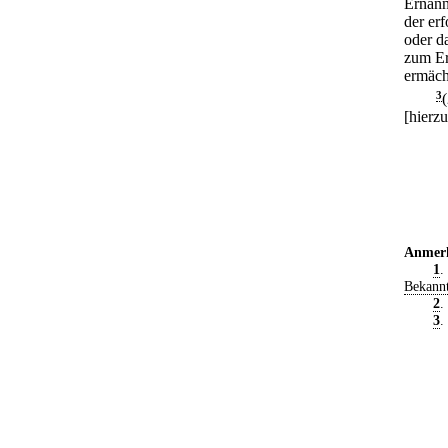
Ernann
der erf
oder d
zum Er
ermächt
3
[hierzu
Anmer
1
.
Bekann
2
.
3
.