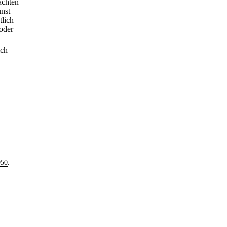
achten
unst
tlich
oder
ich
950
.