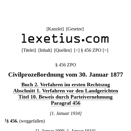
[
Kanzlei
] [
Gesetze
]
[
Titelei
] [
Inhalt
] [
Quellen
]
[
<
]
§ 456 ZPO
[
>
]
§ 456 ZPO
Civilprozeßordnung vom 30. Januar 1877
Buch 2. Verfahren im ersten Rechtszug
Abschnitt 1. Verfahren vor den Landgerichten
Titel 10. Beweis durch Parteivernehmung
Paragraf 456
[1. Januar 1934]
1
§ 456
.
(weggefallen)
[1. Januar 1900–1. Januar 1934]