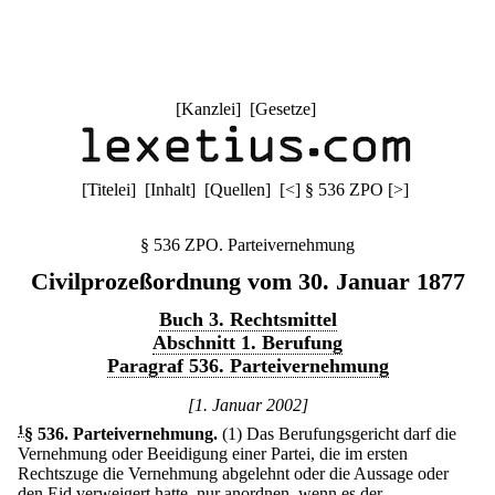
[
Kanzlei
] [
Gesetze
]
[
Titelei
] [
Inhalt
] [
Quellen
]
[
<
]
§ 536 ZPO
[
>
]
§ 536 ZPO. Parteivernehmung
Civilprozeßordnung vom 30. Januar 1877
Buch 3. Rechtsmittel
Abschnitt 1. Berufung
Paragraf 536. Parteivernehmung
[1. Januar 2002]
1
§ 536
.
Parteivernehmung.
(1) Das Berufungsgericht darf die
Vernehmung oder Beeidigung einer Partei, die im ersten
Rechtszuge die Vernehmung abgelehnt oder die Aussage oder
den Eid verweigert hatte, nur anordnen, wenn es der