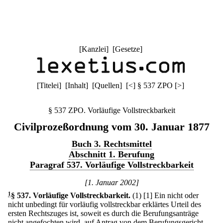
[
Kanzlei
] [
Gesetze
]
[
Titelei
] [
Inhalt
] [
Quellen
]
[
<
]
§ 537 ZPO
[
>
]
§ 537 ZPO. Vorläufige Vollstreckbarkeit
Civilprozeßordnung vom 30. Januar 1877
Buch 3. Rechtsmittel
Abschnitt 1. Berufung
Paragraf 537. Vorläufige Vollstreckbarkeit
[1. Januar 2002]
1
§ 537
.
Vorläufige Vollstreckbarkeit.
(1)
[1] Ein nicht oder
nicht unbedingt für vorläufig vollstreckbar erklärtes Urteil des
ersten Rechtszuges ist, soweit es durch die Berufungsanträge
nicht angefochten wird, auf Antrag von dem Berufungsgericht