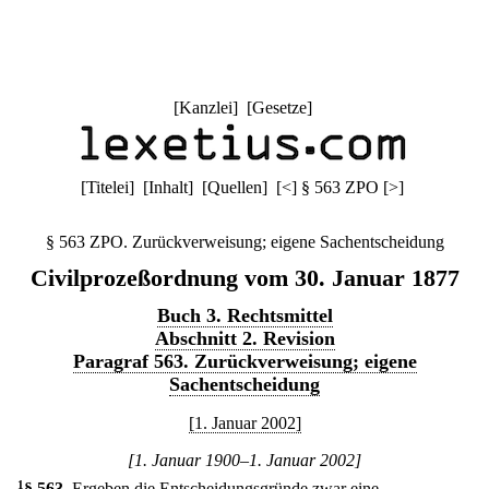
[
Kanzlei
] [
Gesetze
]
[
Titelei
] [
Inhalt
] [
Quellen
]
[
<
]
§ 563 ZPO
[
>
]
§ 563 ZPO. Zurückverweisung; eigene Sachentscheidung
Civilprozeßordnung vom 30. Januar 1877
Buch 3. Rechtsmittel
Abschnitt 2. Revision
Paragraf 563. Zurückverweisung; eigene
Sachentscheidung
[1. Januar 2002]
[1. Januar 1900–1. Januar 2002]
1
§ 563
.
Ergeben die Entscheidungsgründe zwar eine