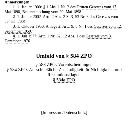
Anmerkungen:
1
. 1. Januar 1900: § 1 Abs. 1 Nr. 2 des
Dritten Gesetzes vom 17.
Mai 1898
,
Bekanntmachung vom 20. Mai 1898
.
2
. 1. Januar 2002: Artt. 2 Abs. 2 S. 3, 53 Nr. 3 des
Gesetzes vom
27. Juli 2001
.
3
. 1. Oktober 1950: Anlage 2, Artt. 9, 8 Nr. I des
Gesetzes vom 12.
September 1950
.
4
. 1. Juli 1977: Artt. 1 Nr. 82, 12 Abs. 1 des
Gesetzes vom 3.
Dezember 1976
.
Umfeld von § 584 ZPO
§ 583 ZPO. Vorentscheidungen
§ 584 ZPO. Ausschließliche Zuständigkeit für Nichtigkeits- und
Restitutionsklagen
§ 584a ZPO
[
Impressum/Datenschutz
]