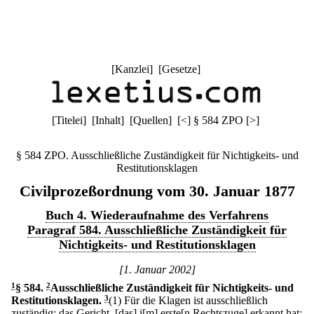
[
Kanzlei
] [
Gesetze
]
[
Titelei
] [
Inhalt
] [
Quellen
]
[
<
]
§ 584 ZPO
[
>
]
§ 584 ZPO. Ausschließliche Zuständigkeit für Nichtigkeits- und
Restitutionsklagen
Civilprozeßordnung vom 30. Januar 1877
Buch 4. Wiederaufnahme des Verfahrens
Paragraf 584. Ausschließliche Zuständigkeit für
Nichtigkeits- und Restitutionsklagen
[1. Januar 2002]
1
§ 584
.
2
Ausschließliche Zuständigkeit für Nichtigkeits- und
Restitutionsklagen.
3
(1) Für die Klagen ist ausschließlich
zuständig: das Gericht, [das] i[m] erste[n Rechtszuge] erkannt hat;