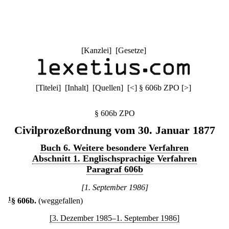
[
Kanzlei
] [
Gesetze
]
[
Titelei
] [
Inhalt
] [
Quellen
]
[
<
]
§ 606b ZPO
[
>
]
§ 606b ZPO
Civilprozeßordnung vom 30. Januar 1877
Buch 6. Weitere besondere Verfahren
Abschnitt 1. Englischsprachige Verfahren
Paragraf 606b
[1. September 1986]
1
§ 606b
.
(weggefallen)
[3. Dezember 1985–1. September 1986]