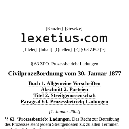
[
Kanzlei
] [
Gesetze
]
[
Titelei
] [
Inhalt
] [
Quellen
]
[
<
]
§ 63 ZPO
[
>
]
§ 63 ZPO. Prozessbetrieb; Ladungen
Civilprozeßordnung vom 30. Januar 1877
Buch 1. Allgemeine Vorschriften
Abschnitt 2. Parteien
Titel 2. Streitgenossenschaft
Paragraf 63. Prozessbetrieb; Ladungen
[1. Januar 2002]
1
§ 63
.
2
Prozessbetrieb; Ladungen.
Das Recht zur Betreibung
des Prozesses steht jedem Streitgenossen zu; zu allen Terminen