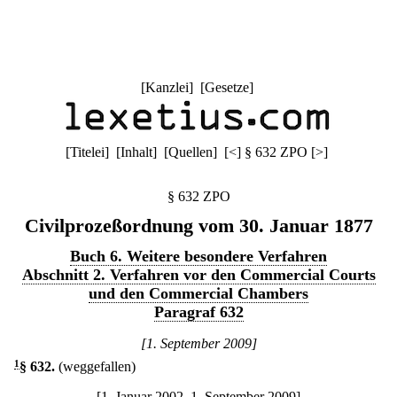
[
Kanzlei
] [
Gesetze
]
[
Titelei
] [
Inhalt
] [
Quellen
]
[
<
]
§ 632 ZPO
[
>
]
§ 632 ZPO
Civilprozeßordnung vom 30. Januar 1877
Buch 6. Weitere besondere Verfahren
Abschnitt 2. Verfahren vor den Commercial Courts
und den Commercial Chambers
Paragraf 632
[1. September 2009]
1
§ 632
.
(weggefallen)
[1. Januar 2002–1. September 2009]