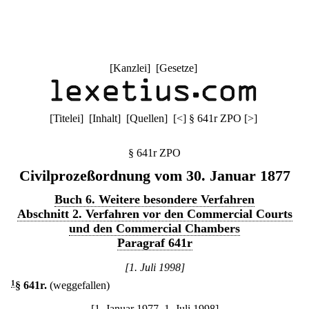
[
Kanzlei
] [
Gesetze
]
[
Titelei
] [
Inhalt
] [
Quellen
]
[
<
]
§ 641r ZPO
[
>
]
§ 641r ZPO
Civilprozeßordnung vom 30. Januar 1877
Buch 6. Weitere besondere Verfahren
Abschnitt 2. Verfahren vor den Commercial Courts
und den Commercial Chambers
Paragraf 641r
[1. Juli 1998]
1
§ 641r
.
(weggefallen)
[1. Januar 1977–1. Juli 1998]