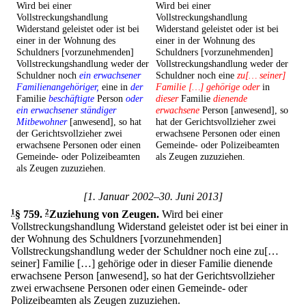
Wird bei einer
Wird bei einer
Vollstreckungshandlung
Vollstreckungshandlung
Widerstand geleistet oder ist bei
Widerstand geleistet oder ist bei
einer in der Wohnung des
einer in der Wohnung des
Schuldners [vorzunehmenden]
Schuldners [vorzunehmenden]
Vollstreckungshandlung weder der
Vollstreckungshandlung weder der
Schuldner noch
ein erwachsener
Schuldner noch eine
zu[… seiner]
Familienangehöriger,
eine in
der
Familie […] gehörige oder
in
Familie
beschäftigte
Person
oder
dieser
Familie
dienende
ein erwachsener ständiger
erwachsene
Person [anwesend], so
Mitbewohner
[anwesend], so hat
hat der Gerichtsvollzieher zwei
der Gerichtsvollzieher zwei
erwachsene Personen oder einen
erwachsene Personen oder einen
Gemeinde- oder Polizeibeamten
Gemeinde- oder Polizeibeamten
als Zeugen zuzuziehen.
als Zeugen zuzuziehen.
[1. Januar 2002–30. Juni 2013]
1
§ 759
.
2
Zuziehung von Zeugen.
Wird bei einer
Vollstreckungshandlung Widerstand geleistet oder ist bei einer in
der Wohnung des Schuldners [vorzunehmenden]
Vollstreckungshandlung weder der Schuldner noch eine zu[…
seiner] Familie […] gehörige oder in dieser Familie dienende
erwachsene Person [anwesend], so hat der Gerichtsvollzieher
zwei erwachsene Personen oder einen Gemeinde- oder
Polizeibeamten als Zeugen zuzuziehen.