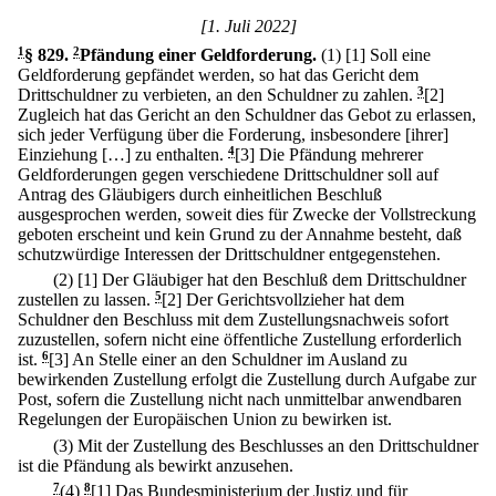
[1. Juli 2022]
1
§ 829
.
2
Pfändung einer Geldforderung.
(1)
[1] Soll eine
Geldforderung gepfändet werden, so hat das Gericht dem
Drittschuldner zu verbieten, an den Schuldner zu zahlen.
3
[2]
Zugleich hat das Gericht an den Schuldner das Gebot zu erlassen,
sich jeder Verfügung über die Forderung, insbesondere [ihrer]
Einziehung […] zu enthalten.
4
[3] Die Pfändung mehrerer
Geldforderungen gegen verschiedene Drittschuldner soll auf
Antrag des Gläubigers durch einheitlichen Beschluß
ausgesprochen werden, soweit dies für Zwecke der Vollstreckung
geboten erscheint und kein Grund zu der Annahme besteht, daß
schutzwürdige Interessen der Drittschuldner entgegenstehen.
(2)
[1] Der Gläubiger hat den Beschluß dem Drittschuldner
zustellen zu lassen.
5
[2] Der Gerichtsvollzieher hat dem
Schuldner den Beschluss mit dem Zustellungsnachweis sofort
zuzustellen, sofern nicht eine öffentliche Zustellung erforderlich
ist.
6
[3] An Stelle einer an den Schuldner im Ausland zu
bewirkenden Zustellung erfolgt die Zustellung durch Aufgabe zur
Post, sofern die Zustellung nicht nach unmittelbar anwendbaren
Regelungen der Europäischen Union zu bewirken ist.
(3) Mit der Zustellung des Beschlusses an den Drittschuldner
ist die Pfändung als bewirkt anzusehen.
7
(4)
8
[1] Das Bundesministerium der Justiz und für