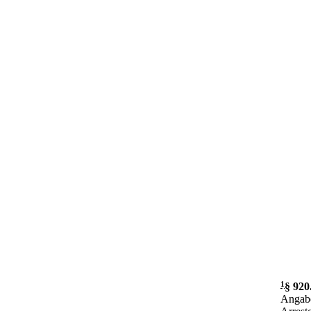
1
§ 920
Angabe