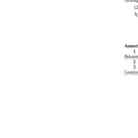
Arrest
(
3
Anmer
1
.
Bekann
2
.
3
.
Gesetze