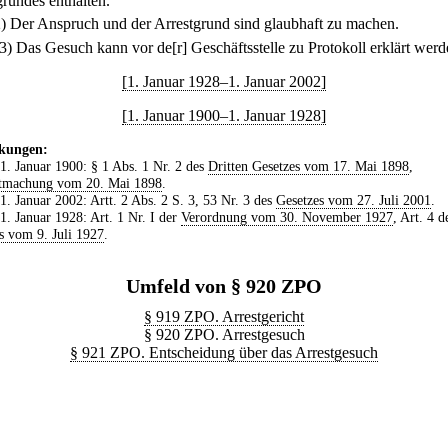
grundes enthalten.
2) Der Anspruch und der Arrestgrund sind glaubhaft zu machen.
(3) Das Gesuch kann vor de[r] Geschäftsstelle zu Protokoll erklärt werd
[1. Januar 1928–1. Januar 2002]
[1. Januar 1900–1. Januar 1928]
kungen:
 1. Januar 1900: § 1 Abs. 1 Nr. 2 des
Dritten Gesetzes vom 17. Mai 1898
,
tmachung vom 20. Mai 1898
.
 1. Januar 2002: Artt. 2 Abs. 2 S. 3, 53 Nr. 3 des
Gesetzes vom 27. Juli 2001
.
 1. Januar 1928: Art. 1 Nr. I der
Verordnung vom 30. November 1927
, Art. 4 d
s vom 9. Juli 1927
.
Umfeld von § 920 ZPO
§ 919 ZPO. Arrestgericht
§ 920 ZPO. Arrestgesuch
§ 921 ZPO. Entscheidung über das Arrestgesuch