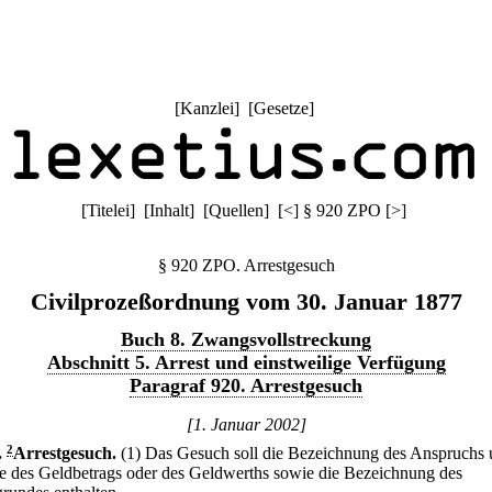
[
Kanzlei
] [
Gesetze
]
[
Titelei
] [
Inhalt
] [
Quellen
]
[
<
]
§ 920 ZPO
[
>
]
§ 920 ZPO. Arrestgesuch
Civilprozeßordnung vom 30. Januar 1877
Buch 8. Zwangsvollstreckung
Abschnitt 5. Arrest und einstweilige Verfügung
Paragraf 920. Arrestgesuch
[1. Januar 2002]
.
2
Arrestgesuch.
(1) Das Gesuch soll die Bezeichnung des Anspruchs 
 des Geldbetrags oder des Geldwerths sowie die Bezeichnung des