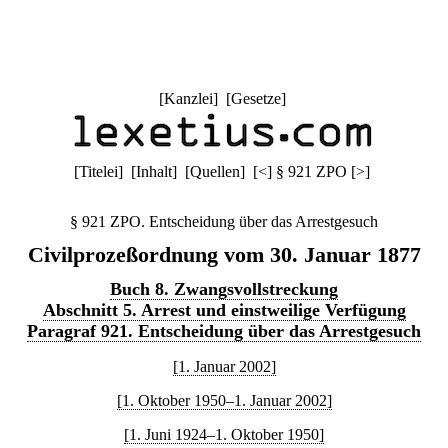
[
Kanzlei
] [
Gesetze
]
[
Titelei
] [
Inhalt
] [
Quellen
]
[
<
]
§ 921 ZPO
[
>
]
§ 921 ZPO. Entscheidung über das Arrestgesuch
Civilprozeßordnung vom 30. Januar 1877
Buch 8. Zwangsvollstreckung
Abschnitt 5. Arrest und einstweilige Verfügung
Paragraf 921. Entscheidung über das Arrestgesuch
[1. Januar 2002]
[1. Oktober 1950–1. Januar 2002]
[1. Juni 1924–1. Oktober 1950]