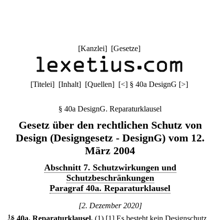
[
Kanzlei
] [
Gesetze
]
[
Titelei
] [
Inhalt
] [
Quellen
]
[
<
]
§ 40a DesignG
[
>
]
§ 40a DesignG. Reparaturklausel
Gesetz über den rechtlichen Schutz von
Design (Designgesetz - DesignG) vom 12.
März 2004
Abschnitt 7. Schutzwirkungen und
Schutzbeschränkungen
Paragraf 40a. Reparaturklausel
[2. Dezember 2020]
1
§ 40a
.
Reparaturklausel.
(1)
[1] Es besteht kein Designschutz