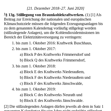
[21. Dezember 2018–27. Juni 2020]
1
§ 13g
.
Stilllegung von Braunkohlekraftwerken.
(1)
[1] Als
Beitrag zur Erreichung der nationalen und europäischen
Klimaschutzziele müssen die folgenden Erzeugungsanlagen bis
zu dem genannten Kalendertag vorläufig stillgelegt werden
(stillzulegende Anlagen), um die Kohlendioxidemissionen im
Bereich der Elektrizitätsversorgung zu verringern:
1.
bis zum 1. Oktober 2016: Kraftwerk Buschhaus,
2.
bis zum 1. Oktober 2017:
a)
Block P des Kraftwerks Frimmersdorf und
b)
Block Q des Kraftwerks Frimmersdorf,
3.
bis zum 1. Oktober 2018:
a)
Block E des Kraftwerks Niederaußem,
b)
Block F des Kraftwerks Niederaußem und
c)
Block F des Kraftwerks Jänschwalde,
4.
bis zum 1. Oktober 2019:
a)
Block C des Kraftwerks Neurath und
b)
Block E des Kraftwerks Jänschwalde.
[2] Die stillzulegenden Anlagen dürfen jeweils ab dem in Satz 1
genannten Kalendertag für vier Jahre nicht endgültig stillgelegt