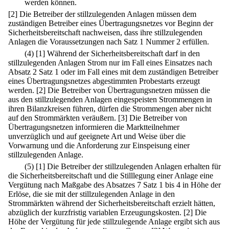
werden können.
[2] Die Betreiber der stillzulegenden Anlagen müssen dem
zuständigen Betreiber eines Übertragungsnetzes vor Beginn der
Sicherheitsbereitschaft nachweisen, dass ihre stillzulegenden
Anlagen die Voraussetzungen nach Satz 1 Nummer 2 erfüllen.
(4)
[1] Während der Sicherheitsbereitschaft darf in den
stillzulegenden Anlagen Strom nur im Fall eines Einsatzes nach
Absatz 2 Satz 1 oder im Fall eines mit dem zuständigen Betreiber
eines Übertragungsnetzes abgestimmten Probestarts erzeugt
werden.
[2] Die Betreiber von Übertragungsnetzen müssen die
aus den stillzulegenden Anlagen eingespeisten Strommengen in
ihren Bilanzkreisen führen, dürfen die Strommengen aber nicht
auf den Strommärkten veräußern.
[3] Die Betreiber von
Übertragungsnetzen informieren die Marktteilnehmer
unverzüglich und auf geeignete Art und Weise über die
Vorwarnung und die Anforderung zur Einspeisung einer
stillzulegenden Anlage.
(5)
[1] Die Betreiber der stillzulegenden Anlagen erhalten für
die Sicherheitsbereitschaft und die Stilllegung einer Anlage eine
Vergütung nach Maßgabe des Absatzes 7 Satz 1 bis 4 in Höhe der
Erlöse, die sie mit der stillzulegenden Anlage in den
Strommärkten während der Sicherheitsbereitschaft erzielt hätten,
abzüglich der kurzfristig variablen Erzeugungskosten.
[2] Die
Höhe der Vergütung für jede stillzulegende Anlage ergibt sich aus