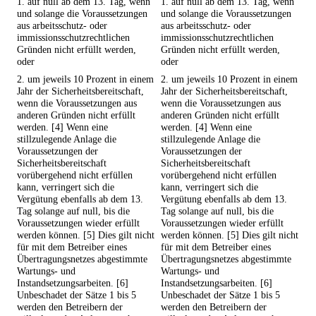
1. auf null ab dem 13. Tag, wenn
1. auf null ab dem 13. Tag, wenn
und solange die Voraussetzungen
und solange die Voraussetzungen
aus arbeitsschutz- oder
aus arbeitsschutz- oder
immissionsschutzrechtlichen
immissionsschutzrechtlichen
Gründen nicht erfüllt werden,
Gründen nicht erfüllt werden,
oder
oder
2. um jeweils 10 Prozent in einem
2. um jeweils 10 Prozent in einem
Jahr der Sicherheitsbereitschaft,
Jahr der Sicherheitsbereitschaft,
wenn die Voraussetzungen aus
wenn die Voraussetzungen aus
anderen Gründen nicht erfüllt
anderen Gründen nicht erfüllt
werden. [4] Wenn eine
werden. [4] Wenn eine
stillzulegende Anlage die
stillzulegende Anlage die
Voraussetzungen der
Voraussetzungen der
Sicherheitsbereitschaft
Sicherheitsbereitschaft
vorübergehend nicht erfüllen
vorübergehend nicht erfüllen
kann, verringert sich die
kann, verringert sich die
Vergütung ebenfalls ab dem 13.
Vergütung ebenfalls ab dem 13.
Tag solange auf null, bis die
Tag solange auf null, bis die
Voraussetzungen wieder erfüllt
Voraussetzungen wieder erfüllt
werden können. [5] Dies gilt nicht
werden können. [5] Dies gilt nicht
für mit dem Betreiber eines
für mit dem Betreiber eines
Übertragungsnetzes abgestimmte
Übertragungsnetzes abgestimmte
Wartungs- und
Wartungs- und
Instandsetzungsarbeiten. [6]
Instandsetzungsarbeiten. [6]
Unbeschadet der Sätze 1 bis 5
Unbeschadet der Sätze 1 bis 5
werden den Betreibern der
werden den Betreibern der