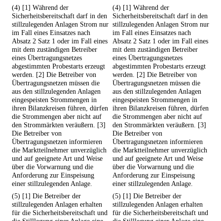
(4) [1] Während der
(4) [1] Während der
Sicherheitsbereitschaft darf in den
Sicherheitsbereitschaft darf in den
stillzulegenden Anlagen Strom nur
stillzulegenden Anlagen Strom nur
im Fall eines Einsatzes nach
im Fall eines Einsatzes nach
Absatz 2 Satz 1 oder im Fall eines
Absatz 2 Satz 1 oder im Fall eines
mit dem zuständigen Betreiber
mit dem zuständigen Betreiber
eines Übertragungsnetzes
eines Übertragungsnetzes
abgestimmten Probestarts erzeugt
abgestimmten Probestarts erzeugt
werden. [2] Die Betreiber von
werden. [2] Die Betreiber von
Übertragungsnetzen müssen die
Übertragungsnetzen müssen die
aus den stillzulegenden Anlagen
aus den stillzulegenden Anlagen
eingespeisten Strommengen in
eingespeisten Strommengen in
ihren Bilanzkreisen führen, dürfen
ihren Bilanzkreisen führen, dürfen
die Strommengen aber nicht auf
die Strommengen aber nicht auf
den Strommärkten veräußern. [3]
den Strommärkten veräußern. [3]
Die Betreiber von
Die Betreiber von
Übertragungsnetzen informieren
Übertragungsnetzen informieren
die Marktteilnehmer unverzüglich
die Marktteilnehmer unverzüglich
und auf geeignete Art und Weise
und auf geeignete Art und Weise
über die Vorwarnung und die
über die Vorwarnung und die
Anforderung zur Einspeisung
Anforderung zur Einspeisung
einer stillzulegenden Anlage.
einer stillzulegenden Anlage.
(5) [1] Die Betreiber der
(5) [1] Die Betreiber der
stillzulegenden Anlagen erhalten
stillzulegenden Anlagen erhalten
für die Sicherheitsbereitschaft und
für die Sicherheitsbereitschaft und