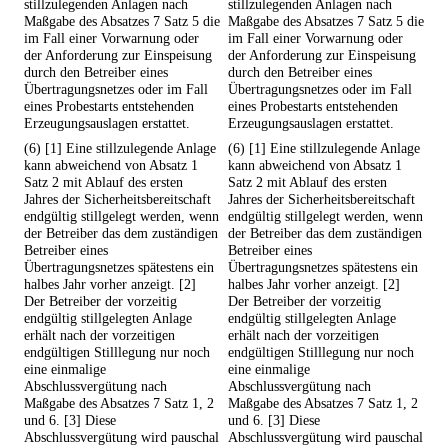
stillzulegenden Anlagen nach
stillzulegenden Anlagen nach
Maßgabe des Absatzes 7 Satz 5 die
Maßgabe des Absatzes 7 Satz 5 die
im Fall einer Vorwarnung oder
im Fall einer Vorwarnung oder
der Anforderung zur Einspeisung
der Anforderung zur Einspeisung
durch den Betreiber eines
durch den Betreiber eines
Übertragungsnetzes oder im Fall
Übertragungsnetzes oder im Fall
eines Probestarts entstehenden
eines Probestarts entstehenden
Erzeugungsauslagen erstattet.
Erzeugungsauslagen erstattet.
(6) [1] Eine stillzulegende Anlage
(6) [1] Eine stillzulegende Anlage
kann abweichend von Absatz 1
kann abweichend von Absatz 1
Satz 2 mit Ablauf des ersten
Satz 2 mit Ablauf des ersten
Jahres der Sicherheitsbereitschaft
Jahres der Sicherheitsbereitschaft
endgültig stillgelegt werden, wenn
endgültig stillgelegt werden, wenn
der Betreiber das dem zuständigen
der Betreiber das dem zuständigen
Betreiber eines
Betreiber eines
Übertragungsnetzes spätestens ein
Übertragungsnetzes spätestens ein
halbes Jahr vorher anzeigt. [2]
halbes Jahr vorher anzeigt. [2]
Der Betreiber der vorzeitig
Der Betreiber der vorzeitig
endgültig stillgelegten Anlage
endgültig stillgelegten Anlage
erhält nach der vorzeitigen
erhält nach der vorzeitigen
endgültigen Stilllegung nur noch
endgültigen Stilllegung nur noch
eine einmalige
eine einmalige
Abschlussvergütung nach
Abschlussvergütung nach
Maßgabe des Absatzes 7 Satz 1, 2
Maßgabe des Absatzes 7 Satz 1, 2
und 6. [3] Diese
und 6. [3] Diese
Abschlussvergütung wird pauschal
Abschlussvergütung wird pauschal