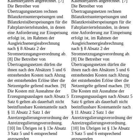
Kalenderjahres abgerechnet. [7]
Kalenderjahres abgerechnet. [7]
Die Betreiber von
Die Betreiber von
Übertragungsnetzen rechnen
Übertragungsnetzen rechnen
Bilanzkreisunterspeisungen und
Bilanzkreisunterspeisungen und
Bilanzkreisüberspeisungen für die
Bilanzkreisüberspeisungen für die
Fahrplanviertelstunden, in denen
Fahrplanviertelstunden, in denen
eine Anforderung zur Einspeisung
eine Anforderung zur Einspeisung
erfolgt ist, im Rahmen der
erfolgt ist, im Rahmen der
Ausgleichsenergieabrechnung
Ausgleichsenergieabrechnung
nach § 8 Absatz 2 der
nach § 8 Absatz 2 der
Stromnetzzugangsverordnung ab.
Stromnetzzugangsverordnung ab.
[8] Die Betreiber von
[8] Die Betreiber von
Übertragungsnetzen dürfen die
Übertragungsnetzen dürfen die
ihnen nach den Absätzen 5 und 6
ihnen nach den Absätzen 5 und 6
entstehenden Kosten nach Abzug
entstehenden Kosten nach Abzug
der entstehenden Erlöse über die
der entstehenden Erlöse über die
Netzentgelte geltend machen. [9]
Netzentgelte geltend machen. [9]
Die Kosten mit Ausnahme der
Die Kosten mit Ausnahme der
Erzeugungsauslagen nach Absatz 5
Erzeugungsauslagen nach Absatz 5
Satz 6 gelten als dauerhaft nicht
Satz 6 gelten als dauerhaft nicht
beeinflussbare Kostenanteile nach
beeinflussbare Kostenanteile nach
§ 11 Absatz 2 Satz 1 der
§ 11 Absatz 2 Satz 1 der
Anreizregulierungsverordnung der
Anreizregulierungsverordnung der
Anreizregulierungsverordnung.
Anreizregulierungsverordnung.
[10] Im Übrigen ist § 13e Absatz
[10] Im Übrigen ist § 13e Absatz
3 Satz 5 und 6 entsprechend
3 Satz 5 und 6 entsprechend
anzuwenden.
anzuwenden.