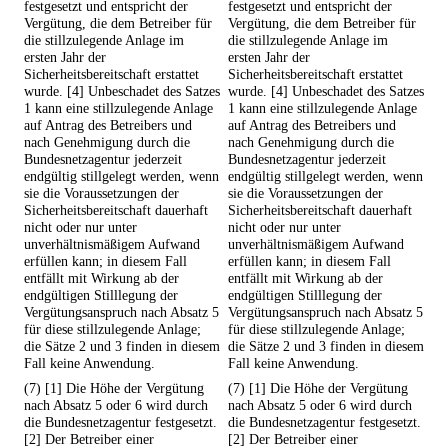
festgesetzt und entspricht der
festgesetzt und entspricht der
Vergütung, die dem Betreiber für
Vergütung, die dem Betreiber für
die stillzulegende Anlage im
die stillzulegende Anlage im
ersten Jahr der
ersten Jahr der
Sicherheitsbereitschaft erstattet
Sicherheitsbereitschaft erstattet
wurde. [4] Unbeschadet des Satzes
wurde. [4] Unbeschadet des Satzes
1 kann eine stillzulegende Anlage
1 kann eine stillzulegende Anlage
auf Antrag des Betreibers und
auf Antrag des Betreibers und
nach Genehmigung durch die
nach Genehmigung durch die
Bundesnetzagentur jederzeit
Bundesnetzagentur jederzeit
endgültig stillgelegt werden, wenn
endgültig stillgelegt werden, wenn
sie die Voraussetzungen der
sie die Voraussetzungen der
Sicherheitsbereitschaft dauerhaft
Sicherheitsbereitschaft dauerhaft
nicht oder nur unter
nicht oder nur unter
unverhältnismäßigem Aufwand
unverhältnismäßigem Aufwand
erfüllen kann; in diesem Fall
erfüllen kann; in diesem Fall
entfällt mit Wirkung ab der
entfällt mit Wirkung ab der
endgültigen Stilllegung der
endgültigen Stilllegung der
Vergütungsanspruch nach Absatz 5
Vergütungsanspruch nach Absatz 5
für diese stillzulegende Anlage;
für diese stillzulegende Anlage;
die Sätze 2 und 3 finden in diesem
die Sätze 2 und 3 finden in diesem
Fall keine Anwendung.
Fall keine Anwendung.
(7) [1] Die Höhe der Vergütung
(7) [1] Die Höhe der Vergütung
nach Absatz 5 oder 6 wird durch
nach Absatz 5 oder 6 wird durch
die Bundesnetzagentur festgesetzt.
die Bundesnetzagentur festgesetzt.
[2] Der Betreiber einer
[2] Der Betreiber einer