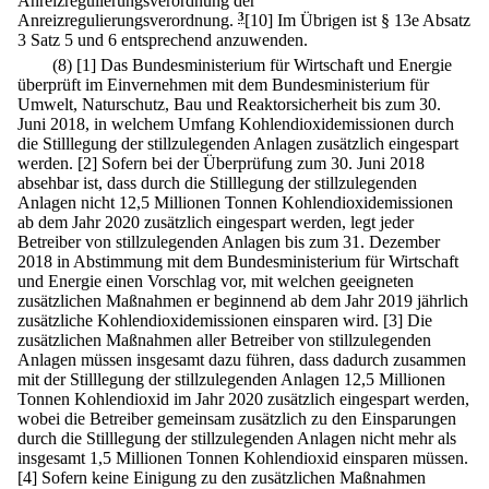
Anreizregulierungsverordnung der
Anreizregulierungsverordnung.
3
[10] Im Übrigen ist § 13e Absatz
3 Satz 5 und 6 entsprechend anzuwenden.
(8)
[1] Das Bundesministerium für Wirtschaft und Energie
überprüft im Einvernehmen mit dem Bundesministerium für
Umwelt, Naturschutz, Bau und Reaktorsicherheit bis zum 30.
Juni 2018, in welchem Umfang Kohlendioxidemissionen durch
die Stilllegung der stillzulegenden Anlagen zusätzlich eingespart
werden.
[2] Sofern bei der Überprüfung zum 30. Juni 2018
absehbar ist, dass durch die Stilllegung der stillzulegenden
Anlagen nicht 12,5 Millionen Tonnen Kohlendioxidemissionen
ab dem Jahr 2020 zusätzlich eingespart werden, legt jeder
Betreiber von stillzulegenden Anlagen bis zum 31. Dezember
2018 in Abstimmung mit dem Bundesministerium für Wirtschaft
und Energie einen Vorschlag vor, mit welchen geeigneten
zusätzlichen Maßnahmen er beginnend ab dem Jahr 2019 jährlich
zusätzliche Kohlendioxidemissionen einsparen wird.
[3] Die
zusätzlichen Maßnahmen aller Betreiber von stillzulegenden
Anlagen müssen insgesamt dazu führen, dass dadurch zusammen
mit der Stilllegung der stillzulegenden Anlagen 12,5 Millionen
Tonnen Kohlendioxid im Jahr 2020 zusätzlich eingespart werden,
wobei die Betreiber gemeinsam zusätzlich zu den Einsparungen
durch die Stilllegung der stillzulegenden Anlagen nicht mehr als
insgesamt 1,5 Millionen Tonnen Kohlendioxid einsparen müssen.
[4] Sofern keine Einigung zu den zusätzlichen Maßnahmen