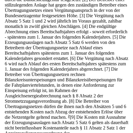
stillzulegenden Anlage hat gegen den zuständigen Betreiber eines
Übertragungsnetzes einen Vergütungsanspruch in der von der
Bundesnetzagentur festgesetzten Höhe.
[3] Die Vergütung nach
Absatz 5 Satz 1 und 2 wird jährlich im Voraus gezahlt, zahlbar
monatlich in zwölf gleichen Abschlägen.
[4] Die endgültige
Abrechnung eines Bereitschaftsjahres erfolgt - soweit erforderlich
- spätestens zum 1. Januar des folgenden Kalenderjahres.
[5] Die
Erzeugungsauslagen nach Absatz 5 Satz 6 werden von den
Betreibern der Übertragungsnetze nach Ablauf eines
Bereitschaftsjahres spätestens zum 1. Januar des folgenden
Kalenderjahres gesondert erstattet.
[6] Die Vergütung nach Absatz
6 wird nach Ablauf des ersten Bereitschaftsjahres spätestens zum
1. Januar des folgenden Kalenderjahres abgerechnet.
[7] Die
Betreiber von Übertragungsnetzen rechnen
Bilanzkreisunterspeisungen und Bilanzkreisüberspeisungen für
die Fahrplanviertelstunden, in denen eine Anforderung zur
Einspeisung erfolgt ist, im Rahmen der
Ausgleichsenergieabrechnung nach § 8 Absatz 2 der
Stromnetzzugangsverordnung ab.
[8] Die Betreiber von
Übertragungsnetzen dürfen die ihnen nach den Absätzen 5 und 6
entstehenden Kosten nach Abzug der entstehenden Erlöse über
die Netzentgelte geltend machen.
2
[9] Die Kosten mit Ausnahme
der Erzeugungsauslagen nach Absatz 5 Satz 6 gelten als dauerhaft
nicht beeinflussbare Kostenanteile nach § 11 Absatz 2 Satz 1 der