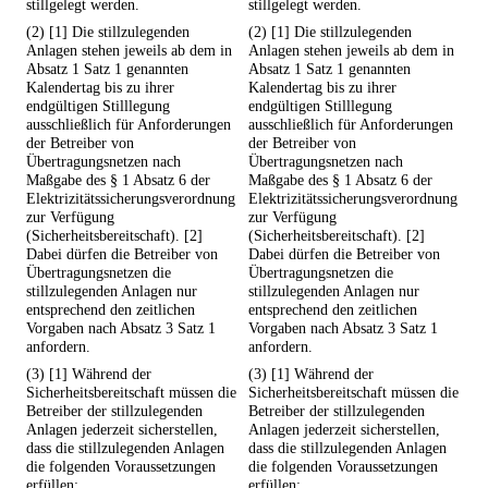
stillgelegt werden.
stillgelegt werden.
(2) [1] Die stillzulegenden
(2) [1] Die stillzulegenden
Anlagen stehen jeweils ab dem in
Anlagen stehen jeweils ab dem in
Absatz 1 Satz 1 genannten
Absatz 1 Satz 1 genannten
Kalendertag bis zu ihrer
Kalendertag bis zu ihrer
endgültigen Stilllegung
endgültigen Stilllegung
ausschließlich für Anforderungen
ausschließlich für Anforderungen
der Betreiber von
der Betreiber von
Übertragungsnetzen nach
Übertragungsnetzen nach
Maßgabe des § 1 Absatz 6 der
Maßgabe des § 1 Absatz 6 der
Elektrizitätssicherungsverordnung
Elektrizitätssicherungsverordnung
zur Verfügung
zur Verfügung
(Sicherheitsbereitschaft). [2]
(Sicherheitsbereitschaft). [2]
Dabei dürfen die Betreiber von
Dabei dürfen die Betreiber von
Übertragungsnetzen die
Übertragungsnetzen die
stillzulegenden Anlagen nur
stillzulegenden Anlagen nur
entsprechend den zeitlichen
entsprechend den zeitlichen
Vorgaben nach Absatz 3 Satz 1
Vorgaben nach Absatz 3 Satz 1
anfordern.
anfordern.
(3) [1] Während der
(3) [1] Während der
Sicherheitsbereitschaft müssen die
Sicherheitsbereitschaft müssen die
Betreiber der stillzulegenden
Betreiber der stillzulegenden
Anlagen jederzeit sicherstellen,
Anlagen jederzeit sicherstellen,
dass die stillzulegenden Anlagen
dass die stillzulegenden Anlagen
die folgenden Voraussetzungen
die folgenden Voraussetzungen
erfüllen:
erfüllen: