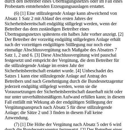
durch den Betreiber eines Übertragungsnetzes oder im Fall eines
Probestarts entstehenden Erzeugungsauslagen erstattet.
(6)
[1] Eine stillzulegende Anlage kann abweichend von
Absatz 1 Satz 2 mit Ablauf des ersten Jahres der
Sicherheitsbereitschaft endgültig stillgelegt werden, wenn der
Betreiber das dem zuständigen Betreiber eines
Übertragungsnetzes spätestens ein halbes Jahr vorher anzeigt.
[2]
Der Betreiber der vorzeitig endgültig stillgelegten Anlage erhält
nach der vorzeitigen endgültigen Stilllegung nur noch eine
einmalige Abschlussvergütung nach Maßgabe des Absatzes 7
Satz 1, 2 und 6.
[3] Diese Abschlussvergütung wird pauschal
festgesetzt und entspricht der Vergütung, die dem Betreiber für
die stillzulegende Anlage im ersten Jahr der
Sicherheitsbereitschaft erstattet wurde.
[4] Unbeschadet des
Satzes 1 kann eine stillzulegende Anlage auf Antrag des
Betreibers und nach Genehmigung durch die Bundesnetzagentur
jederzeit endgültig stillgelegt werden, wenn sie die
Voraussetzungen der Sicherheitsbereitschaft dauerhaft nicht oder
nur unter unverhältnismäßigem Aufwand erfüllen kann; in diesem
Fall entfällt mit Wirkung ab der endgültigen Stilllegung der
Vergütungsanspruch nach Absatz 5 für diese stillzulegende
Anlage; die Sätze 2 und 3 finden in diesem Fall keine
Anwendung.
(7)
[1] Die Höhe der Vergütung nach Absatz 5 oder 6 wird
durch die Bundesnetzagentur festgesetzt.
[2] Der Betreiber einer