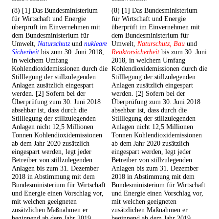
(8) [1] Das Bundesministerium
(8) [1] Das Bundesministerium
für Wirtschaft und Energie
für Wirtschaft und Energie
überprüft im Einvernehmen mit
überprüft im Einvernehmen mit
dem Bundesministerium für
dem Bundesministerium für
Umwelt,
Naturschutz
und
nukleare
Umwelt,
Naturschutz, Bau
und
Sicherheit
bis zum 30. Juni 2018,
Reaktorsicherheit
bis zum 30. Juni
in welchem Umfang
2018, in welchem Umfang
Kohlendioxidemissionen durch die
Kohlendioxidemissionen durch die
Stilllegung der stillzulegenden
Stilllegung der stillzulegenden
Anlagen zusätzlich eingespart
Anlagen zusätzlich eingespart
werden. [2] Sofern bei der
werden. [2] Sofern bei der
Überprüfung zum 30. Juni 2018
Überprüfung zum 30. Juni 2018
absehbar ist, dass durch die
absehbar ist, dass durch die
Stilllegung der stillzulegenden
Stilllegung der stillzulegenden
Anlagen nicht 12,5 Millionen
Anlagen nicht 12,5 Millionen
Tonnen Kohlendioxidemissionen
Tonnen Kohlendioxidemissionen
ab dem Jahr 2020 zusätzlich
ab dem Jahr 2020 zusätzlich
eingespart werden, legt jeder
eingespart werden, legt jeder
Betreiber von stillzulegenden
Betreiber von stillzulegenden
Anlagen bis zum 31. Dezember
Anlagen bis zum 31. Dezember
2018 in Abstimmung mit dem
2018 in Abstimmung mit dem
Bundesministerium für Wirtschaft
Bundesministerium für Wirtschaft
und Energie einen Vorschlag vor,
und Energie einen Vorschlag vor,
mit welchen geeigneten
mit welchen geeigneten
zusätzlichen Maßnahmen er
zusätzlichen Maßnahmen er
beginnend ab dem Jahr 2019
beginnend ab dem Jahr 2019