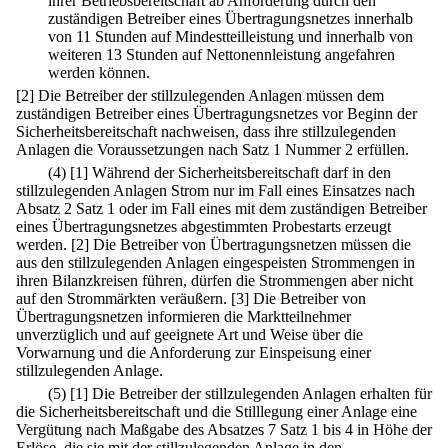
ihrer Betriebsbereitschaft ab Anforderung durch den
zuständigen Betreiber eines Übertragungsnetzes innerhalb
von 11 Stunden auf Mindestteilleistung und innerhalb von
weiteren 13 Stunden auf Nettonennleistung angefahren
werden können.
[2] Die Betreiber der stillzulegenden Anlagen müssen dem
zuständigen Betreiber eines Übertragungsnetzes vor Beginn der
Sicherheitsbereitschaft nachweisen, dass ihre stillzulegenden
Anlagen die Voraussetzungen nach Satz 1 Nummer 2 erfüllen.
(4)
[1] Während der Sicherheitsbereitschaft darf in den
stillzulegenden Anlagen Strom nur im Fall eines Einsatzes nach
Absatz 2 Satz 1 oder im Fall eines mit dem zuständigen Betreiber
eines Übertragungsnetzes abgestimmten Probestarts erzeugt
werden.
[2] Die Betreiber von Übertragungsnetzen müssen die
aus den stillzulegenden Anlagen eingespeisten Strommengen in
ihren Bilanzkreisen führen, dürfen die Strommengen aber nicht
auf den Strommärkten veräußern.
[3] Die Betreiber von
Übertragungsnetzen informieren die Marktteilnehmer
unverzüglich und auf geeignete Art und Weise über die
Vorwarnung und die Anforderung zur Einspeisung einer
stillzulegenden Anlage.
(5)
[1] Die Betreiber der stillzulegenden Anlagen erhalten für
die Sicherheitsbereitschaft und die Stilllegung einer Anlage eine
Vergütung nach Maßgabe des Absatzes 7 Satz 1 bis 4 in Höhe der
Erlöse, die sie mit der stillzulegenden Anlage in den