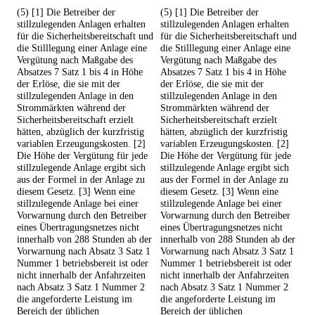
(5) [1] Die Betreiber der
(5) [1] Die Betreiber der
stillzulegenden Anlagen erhalten
stillzulegenden Anlagen erhalten
für die Sicherheitsbereitschaft und
für die Sicherheitsbereitschaft und
die Stilllegung einer Anlage eine
die Stilllegung einer Anlage eine
Vergütung nach Maßgabe des
Vergütung nach Maßgabe des
Absatzes 7 Satz 1 bis 4 in Höhe
Absatzes 7 Satz 1 bis 4 in Höhe
der Erlöse, die sie mit der
der Erlöse, die sie mit der
stillzulegenden Anlage in den
stillzulegenden Anlage in den
Strommärkten während der
Strommärkten während der
Sicherheitsbereitschaft erzielt
Sicherheitsbereitschaft erzielt
hätten, abzüglich der kurzfristig
hätten, abzüglich der kurzfristig
variablen Erzeugungskosten. [2]
variablen Erzeugungskosten. [2]
Die Höhe der Vergütung für jede
Die Höhe der Vergütung für jede
stillzulegende Anlage ergibt sich
stillzulegende Anlage ergibt sich
aus der Formel in der Anlage zu
aus der Formel in der Anlage zu
diesem Gesetz. [3] Wenn eine
diesem Gesetz. [3] Wenn eine
stillzulegende Anlage bei einer
stillzulegende Anlage bei einer
Vorwarnung durch den Betreiber
Vorwarnung durch den Betreiber
eines Übertragungsnetzes nicht
eines Übertragungsnetzes nicht
innerhalb von 288 Stunden ab der
innerhalb von 288 Stunden ab der
Vorwarnung nach Absatz 3 Satz 1
Vorwarnung nach Absatz 3 Satz 1
Nummer 1 betriebsbereit ist oder
Nummer 1 betriebsbereit ist oder
nicht innerhalb der Anfahrzeiten
nicht innerhalb der Anfahrzeiten
nach Absatz 3 Satz 1 Nummer 2
nach Absatz 3 Satz 1 Nummer 2
die angeforderte Leistung im
die angeforderte Leistung im
Bereich der üblichen
Bereich der üblichen