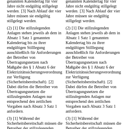
genannten Kalendertag für vier
genannten Kalendertag für vier
Jahre nicht endgültig stillgelegt
Jahre nicht endgültig stillgelegt
werden. [3] Nach Ablauf der vier
werden. [3] Nach Ablauf der vier
Jahre müssen sie endgültig
Jahre müssen sie endgültig
stillgelegt werden.
stillgelegt werden.
(2) [1] Die stillzulegenden
(2) [1] Die stillzulegenden
Anlagen stehen jeweils ab dem in
Anlagen stehen jeweils ab dem in
Absatz 1 Satz 1 genannten
Absatz 1 Satz 1 genannten
Kalendertag bis zu ihrer
Kalendertag bis zu ihrer
endgültigen Stilllegung
endgültigen Stilllegung
ausschließlich für Anforderungen
ausschließlich für Anforderungen
der Betreiber von
der Betreiber von
Übertragungsnetzen nach
Übertragungsnetzen nach
Maßgabe des § 1 Absatz 6 der
Maßgabe des § 1 Absatz 6 der
Elektrizitätssicherungsverordnung
Elektrizitätssicherungsverordnung
zur Verfügung
zur Verfügung
(Sicherheitsbereitschaft). [2]
(Sicherheitsbereitschaft). [2]
Dabei dürfen die Betreiber von
Dabei dürfen die Betreiber von
Übertragungsnetzen die
Übertragungsnetzen die
stillzulegenden Anlagen nur
stillzulegenden Anlagen nur
entsprechend den zeitlichen
entsprechend den zeitlichen
Vorgaben nach Absatz 3 Satz 1
Vorgaben nach Absatz 3 Satz 1
anfordern.
anfordern.
(3) [1] Während der
(3) [1] Während der
Sicherheitsbereitschaft müssen die
Sicherheitsbereitschaft müssen die
Betreiber der stillzulegenden
Betreiber der stillzulegenden