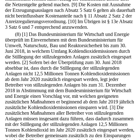
die Netzentgelte geltend machen.
[9] Die Kosten mit Ausnahme
der Erzeugungsauslagen nach Absatz 5 Satz 6 gelten als dauerhaft
nicht beeinflussbare Kostenanteile nach § 11 Absatz 2 Satz 2 der
Anreizregulierungsverordnung.
[10] Im Übrigen ist § 13e Absatz
3 Satz 6 und 7 entsprechend anzuwenden.
(8)
[1] Das Bundesministerium für Wirtschaft und Energie
überprüft im Einvernehmen mit dem Bundesministerium für
Umwelt, Naturschutz, Bau und Reaktorsicherheit bis zum 30.
Juni 2018, in welchem Umfang Kohlendioxidemissionen durch
die Stilllegung der stillzulegenden Anlagen zusätzlich eingespart
werden.
[2] Sofern bei der Überprüfung zum 30. Juni 2018
absehbar ist, dass durch die Stilllegung der stillzulegenden
Anlagen nicht 12,5 Millionen Tonnen Kohlendioxidemissionen
ab dem Jahr 2020 zusätzlich eingespart werden, legt jeder
Betreiber von stillzulegenden Anlagen bis zum 31. Dezember
2018 in Abstimmung mit dem Bundesministerium für Wirtschaft
und Energie einen Vorschlag vor, mit welchen geeigneten
zusätzlichen Maßnahmen er beginnend ab dem Jahr 2019 jährlich
zusätzliche Kohlendioxidemissionen einsparen wird.
[3] Die
zusätzlichen Maßnahmen aller Betreiber von stillzulegenden
Anlagen müssen insgesamt dazu führen, dass dadurch zusammen
mit der Stilllegung der stillzulegenden Anlagen 12,5 Millionen
Tonnen Kohlendioxid im Jahr 2020 zusätzlich eingespart werden,
wobei die Betreiber gemeinsam zusätzlich zu den Einsparungen