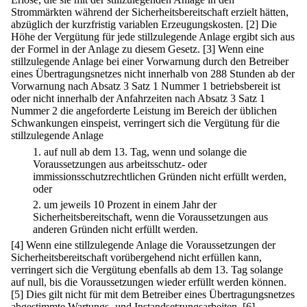
Strommärkten während der Sicherheitsbereitschaft erzielt hätten,
abzüglich der kurzfristig variablen Erzeugungskosten.
[2] Die
Höhe der Vergütung für jede stillzulegende Anlage ergibt sich aus
der Formel in der Anlage zu diesem Gesetz.
[3] Wenn eine
stillzulegende Anlage bei einer Vorwarnung durch den Betreiber
eines Übertragungsnetzes nicht innerhalb von 288 Stunden ab der
Vorwarnung nach Absatz 3 Satz 1 Nummer 1 betriebsbereit ist
oder nicht innerhalb der Anfahrzeiten nach Absatz 3 Satz 1
Nummer 2 die angeforderte Leistung im Bereich der üblichen
Schwankungen einspeist, verringert sich die Vergütung für die
stillzulegende Anlage
1.
auf null ab dem 13. Tag, wenn und solange die
Voraussetzungen aus arbeitsschutz- oder
immissionsschutzrechtlichen Gründen nicht erfüllt werden,
oder
2.
um jeweils 10 Prozent in einem Jahr der
Sicherheitsbereitschaft, wenn die Voraussetzungen aus
anderen Gründen nicht erfüllt werden.
[4] Wenn eine stillzulegende Anlage die Voraussetzungen der
Sicherheitsbereitschaft vorübergehend nicht erfüllen kann,
verringert sich die Vergütung ebenfalls ab dem 13. Tag solange
auf null, bis die Voraussetzungen wieder erfüllt werden können.
[5] Dies gilt nicht für mit dem Betreiber eines Übertragungsnetzes
abgestimmte Wartungs- und Instandsetzungsarbeiten.
[6]