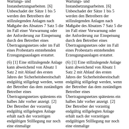
Wartungs- und
Wartungs- und
Instandsetzungsarbeiten. [6]
Instandsetzungsarbeiten. [6]
Unbeschadet der Sätze 1 bis 5
Unbeschadet der Sätze 1 bis 5
werden den Betreibern der
werden den Betreibern der
stillzulegenden Anlagen nach
stillzulegenden Anlagen nach
Maßgabe des Absatzes 7 Satz 5 die
Maßgabe des Absatzes 7 Satz 5 die
im Fall einer Vorwarnung oder
im Fall einer Vorwarnung oder
der Anforderung zur Einspeisung
der Anforderung zur Einspeisung
durch den Betreiber eines
durch den Betreiber eines
Übertragungsnetzes oder im Fall
Übertragungsnetzes oder im Fall
eines Probestarts entstehenden
eines Probestarts entstehenden
Erzeugungsauslagen erstattet.
Erzeugungsauslagen erstattet.
(6) [1] Eine stillzulegende Anlage
(6) [1] Eine stillzulegende Anlage
kann abweichend von Absatz 1
kann abweichend von Absatz 1
Satz 2 mit Ablauf des ersten
Satz 2 mit Ablauf des ersten
Jahres der Sicherheitsbereitschaft
Jahres der Sicherheitsbereitschaft
endgültig stillgelegt werden, wenn
endgültig stillgelegt werden, wenn
der Betreiber das dem zuständigen
der Betreiber das dem zuständigen
Betreiber eines
Betreiber eines
Übertragungsnetzes spätestens ein
Übertragungsnetzes spätestens ein
halbes Jahr vorher anzeigt. [2]
halbes Jahr vorher anzeigt. [2]
Der Betreiber der vorzeitig
Der Betreiber der vorzeitig
endgültig stillgelegten Anlage
endgültig stillgelegten Anlage
erhält nach der vorzeitigen
erhält nach der vorzeitigen
endgültigen Stilllegung nur noch
endgültigen Stilllegung nur noch
eine einmalige
eine einmalige