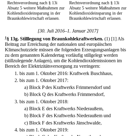
Rechtsverordnung nach § 13i
Rechtsverordnung nach § 13i
Absatz 5 weitere Maßnahmen zur
Absatz 5 weitere Maßnahmen zur
Kohlendioxideinsparung in der
Kohlendioxideinsparung in der
Braunkohlewirtschaft erlassen.
Braunkohlewirtschaft erlassen.
[30. Juli 2016–1. Januar 2017]
1
§ 13g
.
Stilllegung von Braunkohlekraftwerken.
(1)
[1] Als
Beitrag zur Erreichung der nationalen und europäischen
Klimaschutzziele müssen die folgenden Erzeugungsanlagen bis
zu dem genannten Kalendertag vorläufig stillgelegt werden
(stillzulegende Anlagen), um die Kohlendioxidemissionen im
Bereich der Elektrizitätsversorgung zu verringern:
1.
bis zum 1. Oktober 2016: Kraftwerk Buschhaus,
2.
bis zum 1. Oktober 2017:
a)
Block P des Kraftwerks Frimmersdorf und
b)
Block Q des Kraftwerks Frimmersdorf,
3.
bis zum 1. Oktober 2018:
a)
Block E des Kraftwerks Niederaußem,
b)
Block F des Kraftwerks Niederaußem und
c)
Block F des Kraftwerks Jänschwalde,
4.
bis zum 1. Oktober 2019: