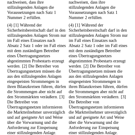
nachweisen, dass ihre
nachweisen, dass ihre
stillzulegenden Anlagen die
stillzulegenden Anlagen die
Voraussetzungen nach Satz 1
Voraussetzungen nach Satz 1
Nummer 2 erfüllen.
Nummer 2 erfüllen.
(4) [1] Während der
(4) [1] Während der
Sicherheitsbereitschaft darf in den
Sicherheitsbereitschaft darf in den
stillzulegenden Anlagen Strom nur
stillzulegenden Anlagen Strom nur
im Fall eines Einsatzes nach
im Fall eines Einsatzes nach
Absatz 2 Satz 1 oder im Fall eines
Absatz 2 Satz 1 oder im Fall eines
mit dem zuständigen Betreiber
mit dem zuständigen Betreiber
eines Übertragungsnetzes
eines Übertragungsnetzes
abgestimmten Probestarts erzeugt
abgestimmten Probestarts erzeugt
werden. [2] Die Betreiber von
werden. [2] Die Betreiber von
Übertragungsnetzen müssen die
Übertragungsnetzen müssen die
aus den stillzulegenden Anlagen
aus den stillzulegenden Anlagen
eingespeisten Strommengen in
eingespeisten Strommengen in
ihren Bilanzkreisen führen, dürfen
ihren Bilanzkreisen führen, dürfen
die Strommengen aber nicht auf
die Strommengen aber nicht auf
den Strommärkten veräußern. [3]
den Strommärkten veräußern. [3]
Die Betreiber von
Die Betreiber von
Übertragungsnetzen informieren
Übertragungsnetzen informieren
die Marktteilnehmer unverzüglich
die Marktteilnehmer unverzüglich
und auf geeignete Art und Weise
und auf geeignete Art und Weise
über die Vorwarnung und die
über die Vorwarnung und die
Anforderung zur Einspeisung
Anforderung zur Einspeisung
einer stillzulegenden Anlage.
einer stillzulegenden Anlage.