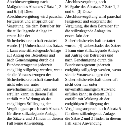
Abschlussvergütung nach
Abschlussvergütung nach
Maßgabe des Absatzes 7 Satz 1, 2
Maßgabe des Absatzes 7 Satz 1, 2
und 6. [3] Diese
und 6. [3] Diese
Abschlussvergütung wird pauschal
Abschlussvergütung wird pauschal
festgesetzt und entspricht der
festgesetzt und entspricht der
Vergütung, die dem Betreiber für
Vergütung, die dem Betreiber für
die stillzulegende Anlage im
die stillzulegende Anlage im
ersten Jahr der
ersten Jahr der
Sicherheitsbereitschaft erstattet
Sicherheitsbereitschaft erstattet
wurde. [4] Unbeschadet des Satzes
wurde. [4] Unbeschadet des Satzes
1 kann eine stillzulegende Anlage
1 kann eine stillzulegende Anlage
auf Antrag des Betreibers und
auf Antrag des Betreibers und
nach Genehmigung durch die
nach Genehmigung durch die
Bundesnetzagentur jederzeit
Bundesnetzagentur jederzeit
endgültig stillgelegt werden, wenn
endgültig stillgelegt werden, wenn
sie die Voraussetzungen der
sie die Voraussetzungen der
Sicherheitsbereitschaft dauerhaft
Sicherheitsbereitschaft dauerhaft
nicht oder nur unter
nicht oder nur unter
unverhältnismäßigem Aufwand
unverhältnismäßigem Aufwand
erfüllen kann; in diesem Fall
erfüllen kann; in diesem Fall
entfällt mit Wirkung ab der
entfällt mit Wirkung ab der
endgültigen Stilllegung der
endgültigen Stilllegung der
Vergütungsanspruch nach Absatz 5
Vergütungsanspruch nach Absatz 5
für diese stillzulegende Anlage;
für diese stillzulegende Anlage;
die Sätze 2 und 3 finden in diesem
die Sätze 2 und 3 finden in diesem
Fall keine Anwendung.
Fall keine Anwendung.