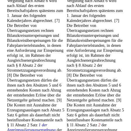
Vergütung nach Absatz 6 wird
Vergütung nach Absatz 6 wird
nach Ablauf des ersten
nach Ablauf des ersten
Bereitschaftsjahres spätestens zum
Bereitschaftsjahres spätestens zum
1. Januar des folgenden
1. Januar des folgenden
Kalenderjahres abgerechnet. [7]
Kalenderjahres abgerechnet. [7]
Die Betreiber von
Die Betreiber von
Übertragungsnetzen rechnen
Übertragungsnetzen rechnen
Bilanzkreisunterspeisungen und
Bilanzkreisunterspeisungen und
Bilanzkreisüberspeisungen für die
Bilanzkreisüberspeisungen für die
Fahrplanviertelstunden, in denen
Fahrplanviertelstunden, in denen
eine Anforderung zur Einspeisung
eine Anforderung zur Einspeisung
erfolgt ist, im Rahmen der
erfolgt ist, im Rahmen der
Ausgleichsenergieabrechnung
Ausgleichsenergieabrechnung
nach § 8 Absatz 2 der
nach § 8 Absatz 2 der
Stromnetzzugangsverordnung ab.
Stromnetzzugangsverordnung ab.
[8] Die Betreiber von
[8] Die Betreiber von
Übertragungsnetzen dürfen die
Übertragungsnetzen dürfen die
ihnen nach den Absätzen 5 und 6
ihnen nach den Absätzen 5 und 6
entstehenden Kosten nach Abzug
entstehenden Kosten nach Abzug
der entstehenden Erlöse über die
der entstehenden Erlöse über die
Netzentgelte geltend machen. [9]
Netzentgelte geltend machen. [9]
Die Kosten mit Ausnahme der
Die Kosten mit Ausnahme der
Erzeugungsauslagen nach Absatz 5
Erzeugungsauslagen nach Absatz 5
Satz 6 gelten als dauerhaft nicht
Satz 6 gelten als dauerhaft nicht
beeinflussbare Kostenanteile nach
beeinflussbare Kostenanteile nach
§ 11 Absatz 2 Satz
1 der
§ 11 Absatz 2 Satz
2
der
Anreizregulierungsverordnung
der
Anreizregulierungsverordnung.