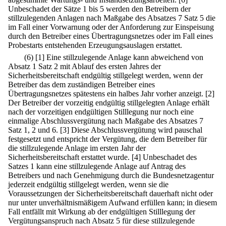
Unbeschadet der Sätze 1 bis 5 werden den Betreibern der
stillzulegenden Anlagen nach Maßgabe des Absatzes 7 Satz 5 die
im Fall einer Vorwarnung oder der Anforderung zur Einspeisung
durch den Betreiber eines Übertragungsnetzes oder im Fall eines
Probestarts entstehenden Erzeugungsauslagen erstattet.
(6)
[1] Eine stillzulegende Anlage kann abweichend von
Absatz 1 Satz 2 mit Ablauf des ersten Jahres der
Sicherheitsbereitschaft endgültig stillgelegt werden, wenn der
Betreiber das dem zuständigen Betreiber eines
Übertragungsnetzes spätestens ein halbes Jahr vorher anzeigt.
[2]
Der Betreiber der vorzeitig endgültig stillgelegten Anlage erhält
nach der vorzeitigen endgültigen Stilllegung nur noch eine
einmalige Abschlussvergütung nach Maßgabe des Absatzes 7
Satz 1, 2 und 6.
[3] Diese Abschlussvergütung wird pauschal
festgesetzt und entspricht der Vergütung, die dem Betreiber für
die stillzulegende Anlage im ersten Jahr der
Sicherheitsbereitschaft erstattet wurde.
[4] Unbeschadet des
Satzes 1 kann eine stillzulegende Anlage auf Antrag des
Betreibers und nach Genehmigung durch die Bundesnetzagentur
jederzeit endgültig stillgelegt werden, wenn sie die
Voraussetzungen der Sicherheitsbereitschaft dauerhaft nicht oder
nur unter unverhältnismäßigem Aufwand erfüllen kann; in diesem
Fall entfällt mit Wirkung ab der endgültigen Stilllegung der
Vergütungsanspruch nach Absatz 5 für diese stillzulegende