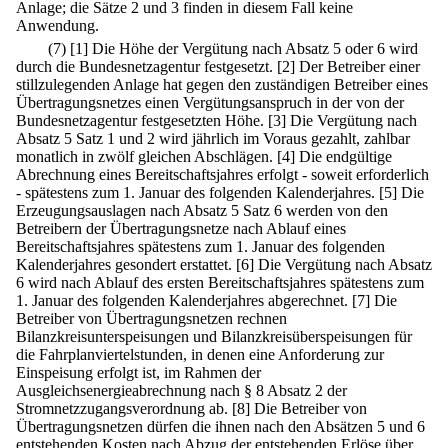
Anlage; die Sätze 2 und 3 finden in diesem Fall keine
Anwendung.
(7)
[1] Die Höhe der Vergütung nach Absatz 5 oder 6 wird
durch die Bundesnetzagentur festgesetzt.
[2] Der Betreiber einer
stillzulegenden Anlage hat gegen den zuständigen Betreiber eines
Übertragungsnetzes einen Vergütungsanspruch in der von der
Bundesnetzagentur festgesetzten Höhe.
[3] Die Vergütung nach
Absatz 5 Satz 1 und 2 wird jährlich im Voraus gezahlt, zahlbar
monatlich in zwölf gleichen Abschlägen.
[4] Die endgültige
Abrechnung eines Bereitschaftsjahres erfolgt - soweit erforderlich
- spätestens zum 1. Januar des folgenden Kalenderjahres.
[5] Die
Erzeugungsauslagen nach Absatz 5 Satz 6 werden von den
Betreibern der Übertragungsnetze nach Ablauf eines
Bereitschaftsjahres spätestens zum 1. Januar des folgenden
Kalenderjahres gesondert erstattet.
[6] Die Vergütung nach Absatz
6 wird nach Ablauf des ersten Bereitschaftsjahres spätestens zum
1. Januar des folgenden Kalenderjahres abgerechnet.
[7] Die
Betreiber von Übertragungsnetzen rechnen
Bilanzkreisunterspeisungen und Bilanzkreisüberspeisungen für
die Fahrplanviertelstunden, in denen eine Anforderung zur
Einspeisung erfolgt ist, im Rahmen der
Ausgleichsenergieabrechnung nach § 8 Absatz 2 der
Stromnetzzugangsverordnung ab.
[8] Die Betreiber von
Übertragungsnetzen dürfen die ihnen nach den Absätzen 5 und 6
entstehenden Kosten nach Abzug der entstehenden Erlöse über