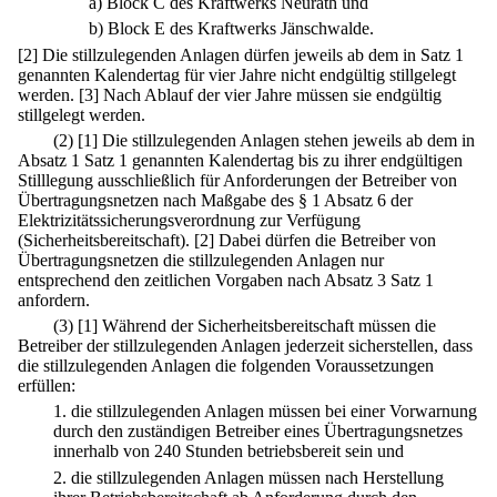
a)
Block C des Kraftwerks Neurath und
b)
Block E des Kraftwerks Jänschwalde.
[2] Die stillzulegenden Anlagen dürfen jeweils ab dem in Satz 1
genannten Kalendertag für vier Jahre nicht endgültig stillgelegt
werden.
[3] Nach Ablauf der vier Jahre müssen sie endgültig
stillgelegt werden.
(2)
[1] Die stillzulegenden Anlagen stehen jeweils ab dem in
Absatz 1 Satz 1 genannten Kalendertag bis zu ihrer endgültigen
Stilllegung ausschließlich für Anforderungen der Betreiber von
Übertragungsnetzen nach Maßgabe des § 1 Absatz 6 der
Elektrizitätssicherungsverordnung zur Verfügung
(Sicherheitsbereitschaft).
[2] Dabei dürfen die Betreiber von
Übertragungsnetzen die stillzulegenden Anlagen nur
entsprechend den zeitlichen Vorgaben nach Absatz 3 Satz 1
anfordern.
(3)
[1] Während der Sicherheitsbereitschaft müssen die
Betreiber der stillzulegenden Anlagen jederzeit sicherstellen, dass
die stillzulegenden Anlagen die folgenden Voraussetzungen
erfüllen:
1.
die stillzulegenden Anlagen müssen bei einer Vorwarnung
durch den zuständigen Betreiber eines Übertragungsnetzes
innerhalb von 240 Stunden betriebsbereit sein und
2.
die stillzulegenden Anlagen müssen nach Herstellung