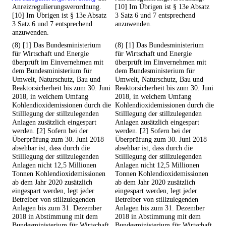
Anreizregulierungsverordnung.
[10] Im Übrigen ist § 13e Absatz
[10] Im Übrigen ist § 13e Absatz
3 Satz 6 und 7 entsprechend
3 Satz 6 und 7 entsprechend
anzuwenden.
anzuwenden.
(8) [1] Das Bundesministerium
(8) [1] Das Bundesministerium
für Wirtschaft und Energie
für Wirtschaft und Energie
überprüft im Einvernehmen mit
überprüft im Einvernehmen mit
dem Bundesministerium für
dem Bundesministerium für
Umwelt, Naturschutz, Bau und
Umwelt, Naturschutz, Bau und
Reaktorsicherheit bis zum 30. Juni
Reaktorsicherheit bis zum 30. Juni
2018, in welchem Umfang
2018, in welchem Umfang
Kohlendioxidemissionen durch die
Kohlendioxidemissionen durch die
Stilllegung der stillzulegenden
Stilllegung der stillzulegenden
Anlagen zusätzlich eingespart
Anlagen zusätzlich eingespart
werden. [2] Sofern bei der
werden. [2] Sofern bei der
Überprüfung zum 30. Juni 2018
Überprüfung zum 30. Juni 2018
absehbar ist, dass durch die
absehbar ist, dass durch die
Stilllegung der stillzulegenden
Stilllegung der stillzulegenden
Anlagen nicht 12,5 Millionen
Anlagen nicht 12,5 Millionen
Tonnen Kohlendioxidemissionen
Tonnen Kohlendioxidemissionen
ab dem Jahr 2020 zusätzlich
ab dem Jahr 2020 zusätzlich
eingespart werden, legt jeder
eingespart werden, legt jeder
Betreiber von stillzulegenden
Betreiber von stillzulegenden
Anlagen bis zum 31. Dezember
Anlagen bis zum 31. Dezember
2018 in Abstimmung mit dem
2018 in Abstimmung mit dem
Bundesministerium für Wirtschaft
Bundesministerium für Wirtschaft