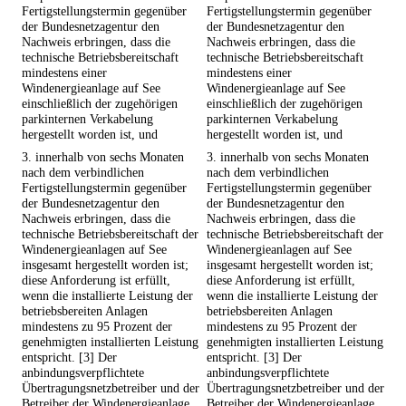
Fertigstellungstermin gegenüber
Fertigstellungstermin gegenüber
der Bundesnetzagentur den
der Bundesnetzagentur den
Nachweis erbringen, dass die
Nachweis erbringen, dass die
technische Betriebsbereitschaft
technische Betriebsbereitschaft
mindestens einer
mindestens einer
Windenergieanlage auf See
Windenergieanlage auf See
einschließlich der zugehörigen
einschließlich der zugehörigen
parkinternen Verkabelung
parkinternen Verkabelung
hergestellt worden ist, und
hergestellt worden ist, und
3. innerhalb von sechs Monaten
3. innerhalb von sechs Monaten
nach dem verbindlichen
nach dem verbindlichen
Fertigstellungstermin gegenüber
Fertigstellungstermin gegenüber
der Bundesnetzagentur den
der Bundesnetzagentur den
Nachweis erbringen, dass die
Nachweis erbringen, dass die
technische Betriebsbereitschaft der
technische Betriebsbereitschaft der
Windenergieanlagen auf See
Windenergieanlagen auf See
insgesamt hergestellt worden ist;
insgesamt hergestellt worden ist;
diese Anforderung ist erfüllt,
diese Anforderung ist erfüllt,
wenn die installierte Leistung der
wenn die installierte Leistung der
betriebsbereiten Anlagen
betriebsbereiten Anlagen
mindestens zu 95 Prozent der
mindestens zu 95 Prozent der
genehmigten installierten Leistung
genehmigten installierten Leistung
entspricht. [3] Der
entspricht. [3] Der
anbindungsverpflichtete
anbindungsverpflichtete
Übertragungsnetzbetreiber und der
Übertragungsnetzbetreiber und der
Betreiber der Windenergieanlage
Betreiber der Windenergieanlage