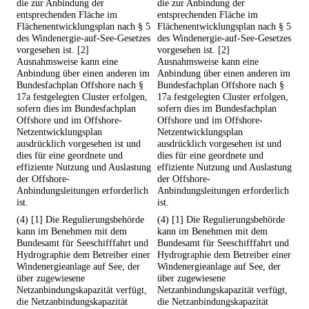
die zur Anbindung der
die zur Anbindung der
entsprechenden Fläche im
entsprechenden Fläche im
Flächenentwicklungsplan nach § 5
Flächenentwicklungsplan nach § 5
des Windenergie-auf-See-Gesetzes
des Windenergie-auf-See-Gesetzes
vorgesehen ist. [2]
vorgesehen ist. [2]
Ausnahmsweise kann eine
Ausnahmsweise kann eine
Anbindung über einen anderen im
Anbindung über einen anderen im
Bundesfachplan Offshore nach §
Bundesfachplan Offshore nach §
17a festgelegten Cluster erfolgen,
17a festgelegten Cluster erfolgen,
sofern dies im Bundesfachplan
sofern dies im Bundesfachplan
Offshore und im Offshore-
Offshore und im Offshore-
Netzentwicklungsplan
Netzentwicklungsplan
ausdrücklich vorgesehen ist und
ausdrücklich vorgesehen ist und
dies für eine geordnete und
dies für eine geordnete und
effiziente Nutzung und Auslastung
effiziente Nutzung und Auslastung
der Offshore-
der Offshore-
Anbindungsleitungen erforderlich
Anbindungsleitungen erforderlich
ist.
ist.
(4) [1] Die Regulierungsbehörde
(4) [1] Die Regulierungsbehörde
kann im Benehmen mit dem
kann im Benehmen mit dem
Bundesamt für Seeschifffahrt und
Bundesamt für Seeschifffahrt und
Hydrographie dem Betreiber einer
Hydrographie dem Betreiber einer
Windenergieanlage auf See, der
Windenergieanlage auf See, der
über zugewiesene
über zugewiesene
Netzanbindungskapazität verfügt,
Netzanbindungskapazität verfügt,
die Netzanbindungskapazität
die Netzanbindungskapazität