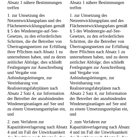
Absatz 1 nähere Bestimmungen
Absatz 1 nähere Bestimmungen
treffen
treffen
1. zur Umsetzung des
1. zur Umsetzung des
Netzentwicklungsplans und des
Netzentwicklungsplans und des
Flächenentwicklungsplans gemäß
Flächenentwicklungsplans gemäß
§ 5 des Windenergie-auf-See-
§ 5 des Windenergie-auf-See-
Gesetzes, zu den erforderlichen
Gesetzes, zu den erforderlichen
Schritten, die die Betreiber von
Schritten, die die Betreiber von
Übertragungsnetzen zur Erfüllung
Übertragungsnetzen zur Erfüllung
ihrer Pflichten nach Absatz 1 zu
ihrer Pflichten nach Absatz 1 zu
unternehmen haben, und zu deren
unternehmen haben, und zu deren
zeitlicher Abfolge; dies schließt
zeitlicher Abfolge; dies schließt
Festlegungen zur Ausschreibung
Festlegungen zur Ausschreibung
und Vergabe von
und Vergabe von
Anbindungsleitungen, zur
Anbindungsleitungen, zur
Vereinbarung von
Vereinbarung von
Realisierungsfahrplänen nach
Realisierungsfahrplänen nach
Absatz 2 Satz 4, zur Information
Absatz 2 Satz 4, zur Information
der Betreiber der anzubindenden
der Betreiber der anzubindenden
Windenergieanlagen auf See und
Windenergieanlagen auf See und
zu einem Umsetzungszeitplan ein,
zu einem Umsetzungszeitplan ein,
und
und
2. zum Verfahren zur
2. zum Verfahren zur
Kapazitätsverlagerung nach Absatz
Kapazitätsverlagerung nach Absatz
4 und im Fall der Unwirksamkeit
4 und im Fall der Unwirksamkeit