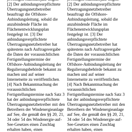
[2] Der anbindungsverpflichtete
[2] Der anbindungsverpflichtete
Übertragungsnetzbetreiber
Übertragungsnetzbetreiber
beauftragt die Offshore-
beauftragt die Offshore-
Anbindungsleitung, sobald die
Anbindungsleitung, sobald die
anzubindende Fläche im
anzubindende Fläche im
Flächenentwicklungsplan
Flächenentwicklungsplan
festgelegt ist. [3] Der
festgelegt ist. [3] Der
anbindungsverpflichtete
anbindungsverpflichtete
Übertragungsnetzbetreiber hat
Übertragungsnetzbetreiber hat
spätestens nach Auftragsvergabe
spätestens nach Auftragsvergabe
die Daten der voraussichtlichen
die Daten der voraussichtlichen
Fertigstellungstermine der
Fertigstellungstermine der
Offshore-Anbindungsleitung der
Offshore-Anbindungsleitung der
Regulierungsbehörde bekannt zu
Regulierungsbehörde bekannt zu
machen und auf seiner
machen und auf seiner
Internetseite zu veröffentlichen.
Internetseite zu veröffentlichen.
[4] Nach Bekanntmachung der
[4] Nach Bekanntmachung der
voraussichtlichen
voraussichtlichen
Fertigstellungstermine nach Satz 3
Fertigstellungstermine nach Satz 3
hat der anbindungsverpflichtete
hat der anbindungsverpflichtete
Übertragungsnetzbetreiber mit den
Übertragungsnetzbetreiber mit den
Betreibern der Windenergieanlage
Betreibern der Windenergieanlage
auf See, die gemäß den §§ 20, 21,
auf See, die gemäß den §§ 20, 21,
34 oder 54 des Windenergie-auf-
34 oder 54 des Windenergie-auf-
See-Gesetzes einen Zuschlag
See-Gesetzes einen Zuschlag
erhalten haben, einen
erhalten haben, einen