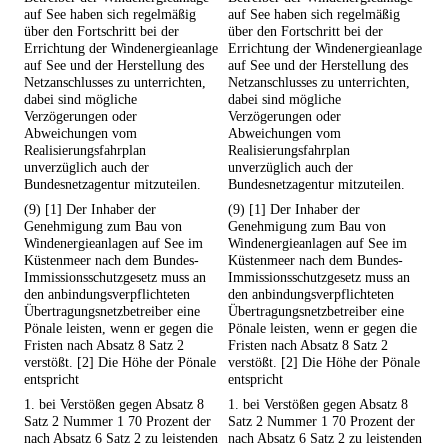
auf See haben sich regelmäßig
auf See haben sich regelmäßig
über den Fortschritt bei der
über den Fortschritt bei der
Errichtung der Windenergieanlage
Errichtung der Windenergieanlage
auf See und der Herstellung des
auf See und der Herstellung des
Netzanschlusses zu unterrichten,
Netzanschlusses zu unterrichten,
dabei sind mögliche
dabei sind mögliche
Verzögerungen oder
Verzögerungen oder
Abweichungen vom
Abweichungen vom
Realisierungsfahrplan
Realisierungsfahrplan
unverzüglich auch der
unverzüglich auch der
Bundesnetzagentur mitzuteilen.
Bundesnetzagentur mitzuteilen.
(9) [1] Der Inhaber der
(9) [1] Der Inhaber der
Genehmigung zum Bau von
Genehmigung zum Bau von
Windenergieanlagen auf See im
Windenergieanlagen auf See im
Küstenmeer nach dem Bundes-
Küstenmeer nach dem Bundes-
Immissionsschutzgesetz muss an
Immissionsschutzgesetz muss an
den anbindungsverpflichteten
den anbindungsverpflichteten
Übertragungsnetzbetreiber eine
Übertragungsnetzbetreiber eine
Pönale leisten, wenn er gegen die
Pönale leisten, wenn er gegen die
Fristen nach Absatz 8 Satz 2
Fristen nach Absatz 8 Satz 2
verstößt. [2] Die Höhe der Pönale
verstößt. [2] Die Höhe der Pönale
entspricht
entspricht
1. bei Verstößen gegen Absatz 8
1. bei Verstößen gegen Absatz 8
Satz 2 Nummer 1 70 Prozent der
Satz 2 Nummer 1 70 Prozent der
nach Absatz 6 Satz 2 zu leistenden
nach Absatz 6 Satz 2 zu leistenden