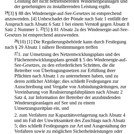
Leistung der nicht betriebsbereiten Windenergieanlagen und
der genehmigten zu installierenden Leistung ergibt.
24
[3] § 88 des Windenergie-auf-See-Gesetzes ist entsprechend
anzuwenden.
[4] Unbeschadet der Pönale nach Satz 1 entfällt der
Anspruch nach Absatz 6 Satz 1 bei einem Verstoß gegen Absatz 8
Satz 2 Nummer 1.
25
[5] § 81 Absatz 2a des Windenergie-auf-See-
Gesetzes ist entsprechend anzuwenden.
26
(10)
[1] Die Regulierungsbehörde kann durch Festlegung
nach § 29 Absatz 1 nähere Bestimmungen treffen
27
1.
zur Umsetzung des Netzentwicklungsplans und des
Flächenentwicklungsplans gemäß § 5 des Windenergie-auf-
See-Gesetzes, zu den erforderlichen Schritten, die die
Betreiber von Übertragungsnetzen zur Erfüllung ihrer
Pflichten nach Absatz 1 zu unternehmen haben, und zu
deren zeitlicher Abfolge; dies schließt Festlegungen zur
Ausschreibung und Vergabe von Anbindungsleitungen, zur
Vereinbarung von Realisierungsfahrplänen nach Absatz 2
Satz 4, zur Information der Betreiber der anzubindenden
Windenergieanlagen auf See und zu einem
Umsetzungszeitplan ein, und
2.
zum Verfahren zur Kapazitätsverlagerung nach Absatz 4
und im Fall der Unwirksamkeit des Zuschlags nach Absatz
5; dies schließt Festlegungen zur Art und Ausgestaltung der
Verfahren sowie zu möglichen Sicherheitsleistungen oder