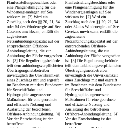
Planfeststellungsbeschluss oder
Planfeststellungsbeschluss oder
eine Plangenehmigung für die
eine Plangenehmigung für die
Windenergieanlagen auf See
Windenergieanlagen auf See
wirksam ist. [2] Wird ein
wirksam ist. [2] Wird ein
Zuschlag nach den §§ 20, 21, 34
Zuschlag nach den §§ 20, 21, 34
oder 54 des Windenergie-auf-See-
oder 54 des Windenergie-auf-See-
Gesetzes unwirksam, entfällt die
Gesetzes unwirksam, entfällt die
zugewiesene
zugewiesene
Netzanbindungskapazität auf der
Netzanbindungskapazität auf der
entsprechenden Offshore-
entsprechenden Offshore-
Anbindungsleitung, die zur
Anbindungsleitung, die zur
Anbindung der Fläche vorgesehen
Anbindung der Fläche vorgesehen
ist. [3] Die Regulierungsbehörde
ist. [3] Die Regulierungsbehörde
teilt dem anbindungsverpflichteten
teilt dem anbindungsverpflichteten
Übertragungsnetzbetreiber
Übertragungsnetzbetreiber
unverzüglich die Unwirksamkeit
unverzüglich die Unwirksamkeit
eines Zuschlags mit und ergreift
eines Zuschlags mit und ergreift
im Benehmen mit dem Bundesamt
im Benehmen mit dem Bundesamt
für Seeschifffahrt und
für Seeschifffahrt und
Hydrographie angemessene
Hydrographie angemessene
Maßnahmen für eine geordnete
Maßnahmen für eine geordnete
und effiziente Nutzung und
und effiziente Nutzung und
Auslastung der betroffenen
Auslastung der betroffenen
Offshore-Anbindungsleitung. [4]
Offshore-Anbindungsleitung. [4]
Vor der Entscheidung ist der
Vor der Entscheidung ist der
betroffene
betroffene