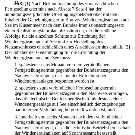
22
(8)
[1] Nach Bekanntmachung des voraussichtlichen
Fertigstellungstermins nach Absatz 7 Satz 4 hat der
anbindungsverpflichtete Übertragungsnetzbetreiber mit dem
Inhaber der Genehmigung zum Bau von Windenergieanlagen auf
See im Küstenmeer nach dem Bundes-Immissionsschutzgesetz
einen Realisierungsfahrplan abzustimmen, der die zeitliche
Abfolge für die einzelnen Schritte zur Errichtung der
Windenergieanlage auf See und zur Herstellung des
Netzanschlusses einschließlich eines Anschlusstermins enthält.
[2]
Der Inhaber der Genehmigung für die Errichtung der
Windenergieanlagen auf See muss
1.
spätestens sechs Monate vor dem verbindlichen
Fertigstellungstermin gegenüber der Bundesnetzagentur den
Nachweis erbringen, dass mit der Errichtung der
Windenergieanlagen begonnen worden ist,
2.
spätestens zum verbindlichen Fertigstellungstermin
gegenüber der Bundesnetzagentur den Nachweis erbringen,
dass die technische Betriebsbereitschaft mindestens einer
Windenergieanlage auf See einschließlich der zugehörigen
parkinternen Verkabelung hergestellt worden ist, und
3.
innerhalb von sechs Monaten nach dem verbindlichen
Fertigstellungstermin gegenüber der Bundesnetzagentur den
Nachweis erbringen, dass die technische Betriebsbereitschaft
der Windenergieanlagen auf See insgesamt hergestellt