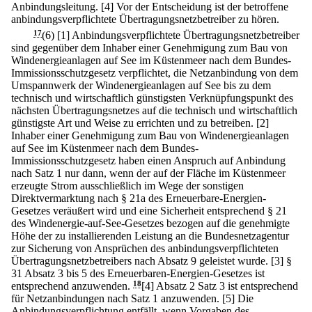
Anbindungsleitung.
[4] Vor der Entscheidung ist der betroffene
anbindungsverpflichtete Übertragungsnetzbetreiber zu hören.
17
(6)
[1] Anbindungsverpflichtete Übertragungsnetzbetreiber
sind gegenüber dem Inhaber einer Genehmigung zum Bau von
Windenergieanlagen auf See im Küstenmeer nach dem Bundes-
Immissionsschutzgesetz verpflichtet, die Netzanbindung von dem
Umspannwerk der Windenergieanlagen auf See bis zu dem
technisch und wirtschaftlich günstigsten Verknüpfungspunkt des
nächsten Übertragungsnetzes auf die technisch und wirtschaftlich
günstigste Art und Weise zu errichten und zu betreiben.
[2]
Inhaber einer Genehmigung zum Bau von Windenergieanlagen
auf See im Küstenmeer nach dem Bundes-
Immissionsschutzgesetz haben einen Anspruch auf Anbindung
nach Satz 1 nur dann, wenn der auf der Fläche im Küstenmeer
erzeugte Strom ausschließlich im Wege der sonstigen
Direktvermarktung nach § 21a des Erneuerbare-Energien-
Gesetzes veräußert wird und eine Sicherheit entsprechend § 21
des Windenergie-auf-See-Gesetzes bezogen auf die genehmigte
Höhe der zu installierenden Leistung an die Bundesnetzagentur
zur Sicherung von Ansprüchen des anbindungsverpflichteten
Übertragungsnetzbetreibers nach Absatz 9 geleistet wurde.
[3] §
31 Absatz 3 bis 5 des Erneuerbaren-Energien-Gesetzes ist
entsprechend anzuwenden.
18
[4] Absatz 2 Satz 3 ist entsprechend
für Netzanbindungen nach Satz 1 anzuwenden.
[5] Die
Anbindungsverpflichtung entfällt, wenn Vorgaben des