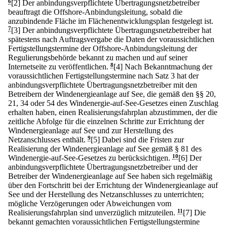
6
[2] Der anbindungsverpflichtete Übertragungsnetzbetreiber
beauftragt die Offshore-Anbindungsleitung, sobald die
anzubindende Fläche im Flächenentwicklungsplan festgelegt ist.
7
[3] Der anbindungsverpflichtete Übertragungsnetzbetreiber hat
spätestens nach Auftragsvergabe die Daten der voraussichtlichen
Fertigstellungstermine der Offshore-Anbindungsleitung der
Regulierungsbehörde bekannt zu machen und auf seiner
Internetseite zu veröffentlichen.
8
[4] Nach Bekanntmachung der
voraussichtlichen Fertigstellungstermine nach Satz 3 hat der
anbindungsverpflichtete Übertragungsnetzbetreiber mit den
Betreibern der Windenergieanlage auf See, die gemäß den §§ 20,
21, 34 oder 54 des Windenergie-auf-See-Gesetzes einen Zuschlag
erhalten haben, einen Realisierungsfahrplan abzustimmen, der die
zeitliche Abfolge für die einzelnen Schritte zur Errichtung der
Windenergieanlage auf See und zur Herstellung des
Netzanschlusses enthält.
9
[5] Dabei sind die Fristen zur
Realisierung der Windenergieanlage auf See gemäß § 81 des
Windenergie-auf-See-Gesetzes zu berücksichtigen.
10
[6] Der
anbindungsverpflichtete Übertragungsnetzbetreiber und der
Betreiber der Windenergieanlage auf See haben sich regelmäßig
über den Fortschritt bei der Errichtung der Windenergieanlage auf
See und der Herstellung des Netzanschlusses zu unterrichten;
mögliche Verzögerungen oder Abweichungen vom
Realisierungsfahrplan sind unverzüglich mitzuteilen.
11
[7] Die
bekannt gemachten voraussichtlichen Fertigstellungstermine