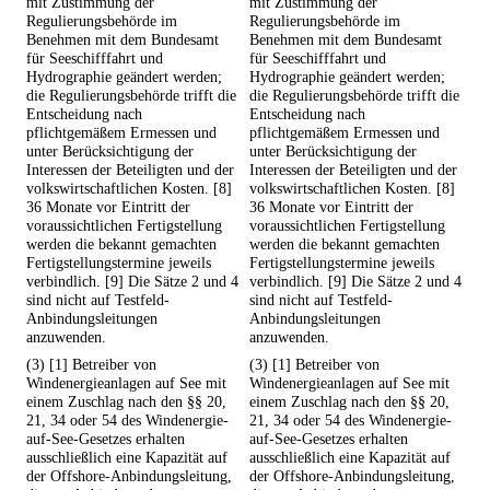
mit Zustimmung der
mit Zustimmung der
Regulierungsbehörde im
Regulierungsbehörde im
Benehmen mit dem Bundesamt
Benehmen mit dem Bundesamt
für Seeschifffahrt und
für Seeschifffahrt und
Hydrographie geändert werden;
Hydrographie geändert werden;
die Regulierungsbehörde trifft die
die Regulierungsbehörde trifft die
Entscheidung nach
Entscheidung nach
pflichtgemäßem Ermessen und
pflichtgemäßem Ermessen und
unter Berücksichtigung der
unter Berücksichtigung der
Interessen der Beteiligten und der
Interessen der Beteiligten und der
volkswirtschaftlichen Kosten. [8]
volkswirtschaftlichen Kosten. [8]
36 Monate vor Eintritt der
36 Monate vor Eintritt der
voraussichtlichen Fertigstellung
voraussichtlichen Fertigstellung
werden die bekannt gemachten
werden die bekannt gemachten
Fertigstellungstermine jeweils
Fertigstellungstermine jeweils
verbindlich. [9] Die Sätze 2 und 4
verbindlich. [9] Die Sätze 2 und 4
sind nicht auf Testfeld-
sind nicht auf Testfeld-
Anbindungsleitungen
Anbindungsleitungen
anzuwenden.
anzuwenden.
(3) [1] Betreiber von
(3) [1] Betreiber von
Windenergieanlagen auf See mit
Windenergieanlagen auf See mit
einem Zuschlag nach den §§ 20,
einem Zuschlag nach den §§ 20,
21, 34 oder 54 des Windenergie-
21, 34 oder 54 des Windenergie-
auf-See-Gesetzes erhalten
auf-See-Gesetzes erhalten
ausschließlich eine Kapazität auf
ausschließlich eine Kapazität auf
der Offshore-Anbindungsleitung,
der Offshore-Anbindungsleitung,