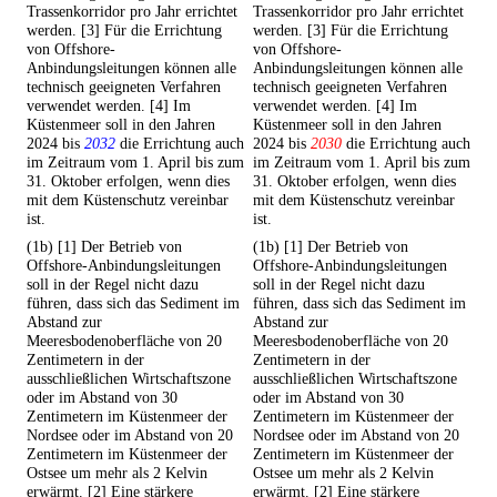
Trassenkorridor pro Jahr errichtet
Trassenkorridor pro Jahr errichtet
werden. [3] Für die Errichtung
werden. [3] Für die Errichtung
von Offshore-
von Offshore-
Anbindungsleitungen können alle
Anbindungsleitungen können alle
technisch geeigneten Verfahren
technisch geeigneten Verfahren
verwendet werden. [4] Im
verwendet werden. [4] Im
Küstenmeer soll in den Jahren
Küstenmeer soll in den Jahren
2024 bis
2032
die Errichtung auch
2024 bis
2030
die Errichtung auch
im Zeitraum vom 1. April bis zum
im Zeitraum vom 1. April bis zum
31. Oktober erfolgen, wenn dies
31. Oktober erfolgen, wenn dies
mit dem Küstenschutz vereinbar
mit dem Küstenschutz vereinbar
ist.
ist.
(1b) [1] Der Betrieb von
(1b) [1] Der Betrieb von
Offshore-Anbindungsleitungen
Offshore-Anbindungsleitungen
soll in der Regel nicht dazu
soll in der Regel nicht dazu
führen, dass sich das Sediment im
führen, dass sich das Sediment im
Abstand zur
Abstand zur
Meeresbodenoberfläche von 20
Meeresbodenoberfläche von 20
Zentimetern in der
Zentimetern in der
ausschließlichen Wirtschaftszone
ausschließlichen Wirtschaftszone
oder im Abstand von 30
oder im Abstand von 30
Zentimetern im Küstenmeer der
Zentimetern im Küstenmeer der
Nordsee oder im Abstand von 20
Nordsee oder im Abstand von 20
Zentimetern im Küstenmeer der
Zentimetern im Küstenmeer der
Ostsee um mehr als 2 Kelvin
Ostsee um mehr als 2 Kelvin
erwärmt. [2] Eine stärkere
erwärmt. [2] Eine stärkere