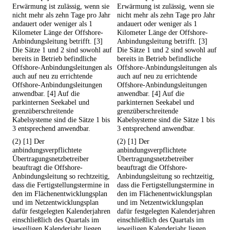
Erwärmung ist zulässig, wenn sie
Erwärmung ist zulässig, wenn sie
nicht mehr als zehn Tage pro Jahr
nicht mehr als zehn Tage pro Jahr
andauert oder weniger als 1
andauert oder weniger als 1
Kilometer Länge der Offshore-
Kilometer Länge der Offshore-
Anbindungsleitung betrifft. [3]
Anbindungsleitung betrifft. [3]
Die Sätze 1 und 2 sind sowohl auf
Die Sätze 1 und 2 sind sowohl auf
bereits in Betrieb befindliche
bereits in Betrieb befindliche
Offshore-Anbindungsleitungen als
Offshore-Anbindungsleitungen als
auch auf neu zu errichtende
auch auf neu zu errichtende
Offshore-Anbindungsleitungen
Offshore-Anbindungsleitungen
anwendbar. [4] Auf die
anwendbar. [4] Auf die
parkinternen Seekabel und
parkinternen Seekabel und
grenzüberschreitende
grenzüberschreitende
Kabelsysteme sind die Sätze 1 bis
Kabelsysteme sind die Sätze 1 bis
3 entsprechend anwendbar.
3 entsprechend anwendbar.
(2) [1] Der
(2) [1] Der
anbindungsverpflichtete
anbindungsverpflichtete
Übertragungsnetzbetreiber
Übertragungsnetzbetreiber
beauftragt die Offshore-
beauftragt die Offshore-
Anbindungsleitung so rechtzeitig,
Anbindungsleitung so rechtzeitig,
dass die Fertigstellungstermine in
dass die Fertigstellungstermine in
den im Flächenentwicklungsplan
den im Flächenentwicklungsplan
und im Netzentwicklungsplan
und im Netzentwicklungsplan
dafür festgelegten Kalenderjahren
dafür festgelegten Kalenderjahren
einschließlich des Quartals im
einschließlich des Quartals im
jeweiligen Kalenderjahr liegen.
jeweiligen Kalenderjahr liegen.