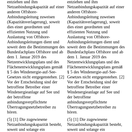
entziehen und ihm
entziehen und ihm
Netzanbindungskapazität auf einer
Netzanbindungskapazität auf einer
anderen Offshore-
anderen Offshore-
Anbindungsleitung zuweisen
Anbindungsleitung zuweisen
(Kapazitätsverlagerung), soweit
(Kapazitätsverlagerung), soweit
dies einer geordneten und
dies einer geordneten und
effizienten Nutzung und
effizienten Nutzung und
Auslastung von Offshore-
Auslastung von Offshore-
Anbindungsleitungen dient und
Anbindungsleitungen dient und
soweit dem die Bestimmungen des
soweit dem die Bestimmungen des
Bundesfachplans Offshore und ab
Bundesfachplans Offshore und ab
dem 1. Januar 2019 des
dem 1. Januar 2019 des
Netzentwicklungsplans und des
Netzentwicklungsplans und des
Flächenentwicklungsplans gemäß
Flächenentwicklungsplans gemäß
§ 5 des Windenergie-auf-See-
§ 5 des Windenergie-auf-See-
Gesetzes nicht entgegenstehen. [2]
Gesetzes nicht entgegenstehen. [2]
Vor der Entscheidung sind der
Vor der Entscheidung sind der
betroffene Betreiber einer
betroffene Betreiber einer
Windenergieanlage auf See und
Windenergieanlage auf See und
der betroffene
der betroffene
anbindungsverpflichtete
anbindungsverpflichtete
Übertragungsnetzbetreiber zu
Übertragungsnetzbetreiber zu
hören.
hören.
(5) [1] Die zugewiesene
(5) [1] Die zugewiesene
Netzanbindungskapazität besteht,
Netzanbindungskapazität besteht,
soweit und solange ein
soweit und solange ein