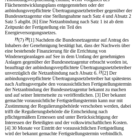
Flächenentwicklungsplans entgegenstehen oder der
anbindungsverpflichtete Übertragungsnetzbetreiber gegenüber der
Bundesnetzagentur eine Stellungnahme nach Satz 4 und Absatz 2
Satz 5 abgibt.
[6] Eine Netzanbindung nach Satz 1 ist ab dem
Zeitpunkt der Fertigstellung ein Teil des
Energieversorgungsnetzes.
19
(7)
20
[1] Nachdem die Bundesnetzagentur auf Antrag des
Inhabers der Genehmigung bestätigt hat, dass der Nachweis über
eine bestehende Finanzierung für die Errichtung von
Windenergieanlagen auf See in dem Umfang der genehmigten
Anlagen gegenüber der Bundesnetzagentur erbracht worden ist,
beauftragt der anbindungsverpflichtete Übertragungsnetzbetreiber
unverzüglich die Netzanbindung nach Absatz 6.
21
[2] Der
anbindungsverpflichtete Übertragungsnetzbetreiber hat spätestens
nach Auftragsvergabe den voraussichtlichen Fertigstellungstermin
der Netzanbindung der Bundesnetzagentur bekannt zu machen
und auf seiner Internetseite zu veröffentlichen.
[3] Der bekannt
gemachte voraussichtliche Fertigstellungstermin kann nur mit
Zustimmung der Regulierungsbehörde verschoben werden, dabei
trifft die Regulierungsbehörde die Entscheidung nach
pflichtgemäßem Ermessen und unter Berücksichtigung der
Interessen der Beteiligten und der volkswirtschaftlichen Kosten.
[4] 30 Monate vor Eintritt der voraussichtlichen Fertigstellung
wird der bekannt gemachte Fertigstellungstermin verbindlich.