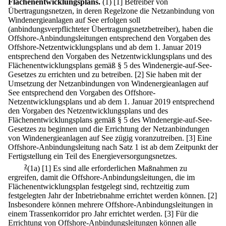
Flächenentwicklungsplans.
(1)
[1] Betreiber von
Übertragungsnetzen, in deren Regelzone die Netzanbindung von
Windenergieanlagen auf See erfolgen soll
(anbindungsverpflichteter Übertragungsnetzbetreiber), haben die
Offshore-Anbindungsleitungen entsprechend den Vorgaben des
Offshore-Netzentwicklungsplans und ab dem 1. Januar 2019
entsprechend den Vorgaben des Netzentwicklungsplans und des
Flächenentwicklungsplans gemäß § 5 des Windenergie-auf-See-
Gesetzes zu errichten und zu betreiben.
[2] Sie haben mit der
Umsetzung der Netzanbindungen von Windenergieanlagen auf
See entsprechend den Vorgaben des Offshore-
Netzentwicklungsplans und ab dem 1. Januar 2019 entsprechend
den Vorgaben des Netzentwicklungsplans und des
Flächenentwicklungsplans gemäß § 5 des Windenergie-auf-See-
Gesetzes zu beginnen und die Errichtung der Netzanbindungen
von Windenergieanlagen auf See zügig voranzutreiben.
[3] Eine
Offshore-Anbindungsleitung nach Satz 1 ist ab dem Zeitpunkt der
Fertigstellung ein Teil des Energieversorgungsnetzes.
2
(1a)
[1] Es sind alle erforderlichen Maßnahmen zu
ergreifen, damit die Offshore-Anbindungsleitungen, die im
Flächenentwicklungsplan festgelegt sind, rechtzeitig zum
festgelegten Jahr der Inbetriebnahme errichtet werden können.
[2]
Insbesondere können mehrere Offshore-Anbindungsleitungen in
einem Trassenkorridor pro Jahr errichtet werden.
[3] Für die
Errichtung von Offshore-Anbindungsleitungen können alle