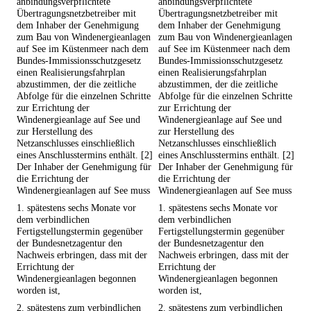
anbindungsverpflichtete
anbindungsverpflichtete
Übertragungsnetzbetreiber mit
Übertragungsnetzbetreiber mit
dem Inhaber der Genehmigung
dem Inhaber der Genehmigung
zum Bau von Windenergieanlagen
zum Bau von Windenergieanlagen
auf See im Küstenmeer nach dem
auf See im Küstenmeer nach dem
Bundes-Immissionsschutzgesetz
Bundes-Immissionsschutzgesetz
einen Realisierungsfahrplan
einen Realisierungsfahrplan
abzustimmen, der die zeitliche
abzustimmen, der die zeitliche
Abfolge für die einzelnen Schritte
Abfolge für die einzelnen Schritte
zur Errichtung der
zur Errichtung der
Windenergieanlage auf See und
Windenergieanlage auf See und
zur Herstellung des
zur Herstellung des
Netzanschlusses einschließlich
Netzanschlusses einschließlich
eines Anschlusstermins enthält. [2]
eines Anschlusstermins enthält. [2]
Der Inhaber der Genehmigung für
Der Inhaber der Genehmigung für
die Errichtung der
die Errichtung der
Windenergieanlagen auf See muss
Windenergieanlagen auf See muss
1. spätestens sechs Monate vor
1. spätestens sechs Monate vor
dem verbindlichen
dem verbindlichen
Fertigstellungstermin gegenüber
Fertigstellungstermin gegenüber
der Bundesnetzagentur den
der Bundesnetzagentur den
Nachweis erbringen, dass mit der
Nachweis erbringen, dass mit der
Errichtung der
Errichtung der
Windenergieanlagen begonnen
Windenergieanlagen begonnen
worden ist,
worden ist,
2. spätestens zum verbindlichen
2. spätestens zum verbindlichen