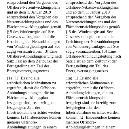
entsprechend den Vorgaben des
entsprechend den Vorgaben des
Offshore-Netzentwicklungsplans
Offshore-Netzentwicklungsplans
und ab dem 1. Januar 2019
und ab dem 1. Januar 2019
entsprechend den Vorgaben des
entsprechend den Vorgaben des
Netzentwicklungsplans und des
Netzentwicklungsplans und des
Flächenentwicklungsplans gemäß
Flächenentwicklungsplans gemäß
§ 5 des Windenergie-auf-See-
§ 5 des Windenergie-auf-See-
Gesetzes zu beginnen und die
Gesetzes zu beginnen und die
Errichtung der Netzanbindungen
Errichtung der Netzanbindungen
von Windenergieanlagen auf See
von Windenergieanlagen auf See
zügig voranzutreiben. [3] Eine
zügig voranzutreiben. [3] Eine
Offshore-Anbindungsleitung nach
Offshore-Anbindungsleitung nach
Satz 1 ist ab dem Zeitpunkt der
Satz 1 ist ab dem Zeitpunkt der
Fertigstellung ein Teil des
Fertigstellung ein Teil des
Energieversorgungsnetzes.
Energieversorgungsnetzes.
(1a) [1] Es sind alle
(1a) [1] Es sind alle
erforderlichen Maßnahmen zu
erforderlichen Maßnahmen zu
ergreifen, damit die Offshore-
ergreifen, damit die Offshore-
Anbindungsleitungen, die im
Anbindungsleitungen, die im
Flächenentwicklungsplan
Flächenentwicklungsplan
festgelegt sind, rechtzeitig zum
festgelegt sind, rechtzeitig zum
festgelegten Jahr der
festgelegten Jahr der
Inbetriebnahme errichtet werden
Inbetriebnahme errichtet werden
können. [2] Insbesondere können
können. [2] Insbesondere können
mehrere Offshore-
mehrere Offshore-
Anbindungsleitungen in einem
Anbindungsleitungen in einem