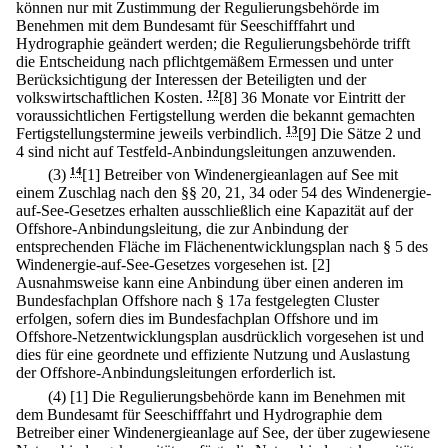
können nur mit Zustimmung der Regulierungsbehörde im
Benehmen mit dem Bundesamt für Seeschifffahrt und
Hydrographie geändert werden; die Regulierungsbehörde trifft
die Entscheidung nach pflichtgemäßem Ermessen und unter
Berücksichtigung der Interessen der Beteiligten und der
volkswirtschaftlichen Kosten.
12
[8] 36 Monate vor Eintritt der
voraussichtlichen Fertigstellung werden die bekannt gemachten
Fertigstellungstermine jeweils verbindlich.
13
[9] Die Sätze 2 und
4 sind nicht auf Testfeld-Anbindungsleitungen anzuwenden.
(3)
14
[1] Betreiber von Windenergieanlagen auf See mit
einem Zuschlag nach den §§ 20, 21, 34 oder 54 des Windenergie-
auf-See-Gesetzes erhalten ausschließlich eine Kapazität auf der
Offshore-Anbindungsleitung, die zur Anbindung der
entsprechenden Fläche im Flächenentwicklungsplan nach § 5 des
Windenergie-auf-See-Gesetzes vorgesehen ist.
[2]
Ausnahmsweise kann eine Anbindung über einen anderen im
Bundesfachplan Offshore nach § 17a festgelegten Cluster
erfolgen, sofern dies im Bundesfachplan Offshore und im
Offshore-Netzentwicklungsplan ausdrücklich vorgesehen ist und
dies für eine geordnete und effiziente Nutzung und Auslastung
der Offshore-Anbindungsleitungen erforderlich ist.
(4)
[1] Die Regulierungsbehörde kann im Benehmen mit
dem Bundesamt für Seeschifffahrt und Hydrographie dem
Betreiber einer Windenergieanlage auf See, der über zugewiesene