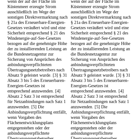
wenn der auf der Fläche im
wenn der auf der Fläche im
Küstenmeer erzeugte Strom
Küstenmeer erzeugte Strom
ausschließlich im Wege der
ausschließlich im Wege der
sonstigen Direktvermarktung nach
sonstigen Direktvermarktung nach
§ 21a des Erneuerbare-Energien-
§ 21a des Erneuerbare-Energien-
Gesetzes veräußert wird und eine
Gesetzes veräußert wird und eine
Sicherheit entsprechend § 21 des
Sicherheit entsprechend § 21 des
Windenergie-auf-See-Gesetzes
Windenergie-auf-See-Gesetzes
bezogen auf die genehmigte Höhe
bezogen auf die genehmigte Höhe
der zu installierenden Leistung an
der zu installierenden Leistung an
die Bundesnetzagentur zur
die Bundesnetzagentur zur
Sicherung von Ansprüchen des
Sicherung von Ansprüchen des
anbindungsverpflichteten
anbindungsverpflichteten
Übertragungsnetzbetreibers nach
Übertragungsnetzbetreibers nach
Absatz 9 geleistet wurde. [3] § 31
Absatz 9 geleistet wurde. [3] § 31
Absatz 3 bis 5 des Erneuerbaren-
Absatz 3 bis 5 des Erneuerbaren-
Energien-Gesetzes ist
Energien-Gesetzes ist
entsprechend anzuwenden. [4]
entsprechend anzuwenden. [4]
Absatz 2 Satz 3 ist entsprechend
Absatz 2 Satz 3 ist entsprechend
für Netzanbindungen nach Satz 1
für Netzanbindungen nach Satz 1
anzuwenden. [5] Die
anzuwenden. [5] Die
Anbindungsverpflichtung entfällt,
Anbindungsverpflichtung entfällt,
wenn Vorgaben des
wenn Vorgaben des
Flächenentwicklungsplans
Flächenentwicklungsplans
entgegenstehen oder der
entgegenstehen oder der
anbindungsverpflichtete
anbindungsverpflichtete
Übertragungsnetzbetreiber
Übertragungsnetzbetreiber