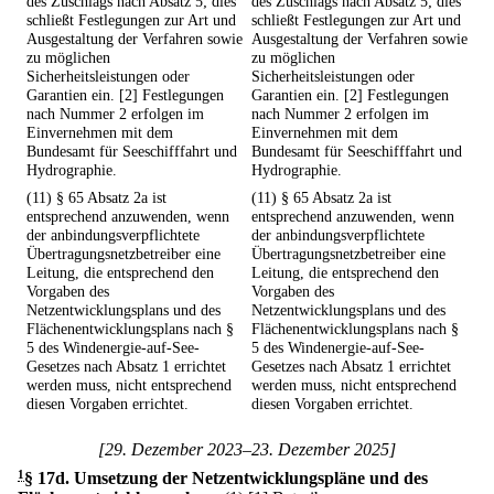
des Zuschlags nach Absatz 5; dies
des Zuschlags nach Absatz 5; dies
schließt Festlegungen zur Art und
schließt Festlegungen zur Art und
Ausgestaltung der Verfahren sowie
Ausgestaltung der Verfahren sowie
zu möglichen
zu möglichen
Sicherheitsleistungen oder
Sicherheitsleistungen oder
Garantien ein. [2] Festlegungen
Garantien ein. [2] Festlegungen
nach Nummer 2 erfolgen im
nach Nummer 2 erfolgen im
Einvernehmen mit dem
Einvernehmen mit dem
Bundesamt für Seeschifffahrt und
Bundesamt für Seeschifffahrt und
Hydrographie.
Hydrographie.
(11) § 65 Absatz 2a ist
(11) § 65 Absatz 2a ist
entsprechend anzuwenden, wenn
entsprechend anzuwenden, wenn
der anbindungsverpflichtete
der anbindungsverpflichtete
Übertragungsnetzbetreiber eine
Übertragungsnetzbetreiber eine
Leitung, die entsprechend den
Leitung, die entsprechend den
Vorgaben des
Vorgaben des
Netzentwicklungsplans und des
Netzentwicklungsplans und des
Flächenentwicklungsplans nach §
Flächenentwicklungsplans nach §
5 des Windenergie-auf-See-
5 des Windenergie-auf-See-
Gesetzes nach Absatz 1 errichtet
Gesetzes nach Absatz 1 errichtet
werden muss, nicht entsprechend
werden muss, nicht entsprechend
diesen Vorgaben errichtet.
diesen Vorgaben errichtet.
[29. Dezember 2023–23. Dezember 2025]
1
§ 17d
.
Umsetzung der Netzentwicklungspläne und des