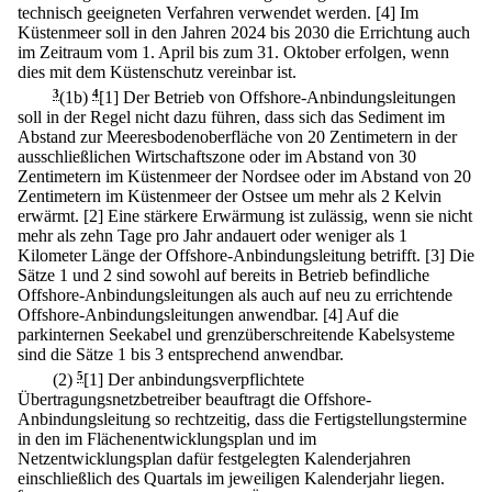
technisch geeigneten Verfahren verwendet werden.
[4] Im
Küstenmeer soll in den Jahren 2024 bis 2030 die Errichtung auch
im Zeitraum vom 1. April bis zum 31. Oktober erfolgen, wenn
dies mit dem Küstenschutz vereinbar ist.
3
(1b)
4
[1] Der Betrieb von Offshore-Anbindungsleitungen
soll in der Regel nicht dazu führen, dass sich das Sediment im
Abstand zur Meeresbodenoberfläche von 20 Zentimetern in der
ausschließlichen Wirtschaftszone oder im Abstand von 30
Zentimetern im Küstenmeer der Nordsee oder im Abstand von 20
Zentimetern im Küstenmeer der Ostsee um mehr als 2 Kelvin
erwärmt.
[2] Eine stärkere Erwärmung ist zulässig, wenn sie nicht
mehr als zehn Tage pro Jahr andauert oder weniger als 1
Kilometer Länge der Offshore-Anbindungsleitung betrifft.
[3] Die
Sätze 1 und 2 sind sowohl auf bereits in Betrieb befindliche
Offshore-Anbindungsleitungen als auch auf neu zu errichtende
Offshore-Anbindungsleitungen anwendbar.
[4] Auf die
parkinternen Seekabel und grenzüberschreitende Kabelsysteme
sind die Sätze 1 bis 3 entsprechend anwendbar.
(2)
5
[1] Der anbindungsverpflichtete
Übertragungsnetzbetreiber beauftragt die Offshore-
Anbindungsleitung so rechtzeitig, dass die Fertigstellungstermine
in den im Flächenentwicklungsplan und im
Netzentwicklungsplan dafür festgelegten Kalenderjahren
einschließlich des Quartals im jeweiligen Kalenderjahr liegen.