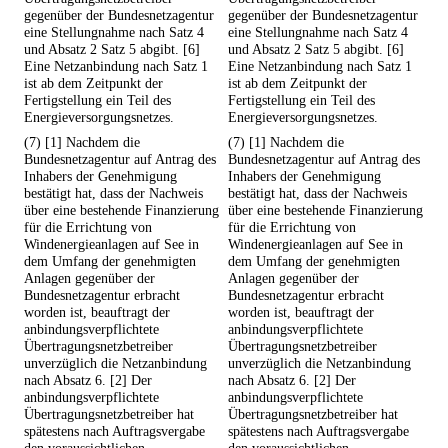
gegenüber der Bundesnetzagentur
gegenüber der Bundesnetzagentur
eine Stellungnahme nach Satz 4
eine Stellungnahme nach Satz 4
und Absatz 2 Satz 5 abgibt. [6]
und Absatz 2 Satz 5 abgibt. [6]
Eine Netzanbindung nach Satz 1
Eine Netzanbindung nach Satz 1
ist ab dem Zeitpunkt der
ist ab dem Zeitpunkt der
Fertigstellung ein Teil des
Fertigstellung ein Teil des
Energieversorgungsnetzes.
Energieversorgungsnetzes.
(7) [1] Nachdem die
(7) [1] Nachdem die
Bundesnetzagentur auf Antrag des
Bundesnetzagentur auf Antrag des
Inhabers der Genehmigung
Inhabers der Genehmigung
bestätigt hat, dass der Nachweis
bestätigt hat, dass der Nachweis
über eine bestehende Finanzierung
über eine bestehende Finanzierung
für die Errichtung von
für die Errichtung von
Windenergieanlagen auf See in
Windenergieanlagen auf See in
dem Umfang der genehmigten
dem Umfang der genehmigten
Anlagen gegenüber der
Anlagen gegenüber der
Bundesnetzagentur erbracht
Bundesnetzagentur erbracht
worden ist, beauftragt der
worden ist, beauftragt der
anbindungsverpflichtete
anbindungsverpflichtete
Übertragungsnetzbetreiber
Übertragungsnetzbetreiber
unverzüglich die Netzanbindung
unverzüglich die Netzanbindung
nach Absatz 6. [2] Der
nach Absatz 6. [2] Der
anbindungsverpflichtete
anbindungsverpflichtete
Übertragungsnetzbetreiber hat
Übertragungsnetzbetreiber hat
spätestens nach Auftragsvergabe
spätestens nach Auftragsvergabe