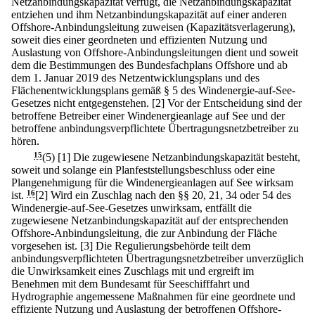
Netzanbindungskapazität verfügt, die Netzanbindungskapazität
entziehen und ihm Netzanbindungskapazität auf einer anderen
Offshore-Anbindungsleitung zuweisen (Kapazitätsverlagerung),
soweit dies einer geordneten und effizienten Nutzung und
Auslastung von Offshore-Anbindungsleitungen dient und soweit
dem die Bestimmungen des Bundesfachplans Offshore und ab
dem 1. Januar 2019 des Netzentwicklungsplans und des
Flächenentwicklungsplans gemäß § 5 des Windenergie-auf-See-
Gesetzes nicht entgegenstehen.
[2] Vor der Entscheidung sind der
betroffene Betreiber einer Windenergieanlage auf See und der
betroffene anbindungsverpflichtete Übertragungsnetzbetreiber zu
hören.
15
(5)
[1] Die zugewiesene Netzanbindungskapazität besteht,
soweit und solange ein Planfeststellungsbeschluss oder eine
Plangenehmigung für die Windenergieanlagen auf See wirksam
ist.
16
[2] Wird ein Zuschlag nach den §§ 20, 21, 34 oder 54 des
Windenergie-auf-See-Gesetzes unwirksam, entfällt die
zugewiesene Netzanbindungskapazität auf der entsprechenden
Offshore-Anbindungsleitung, die zur Anbindung der Fläche
vorgesehen ist.
[3] Die Regulierungsbehörde teilt dem
anbindungsverpflichteten Übertragungsnetzbetreiber unverzüglich
die Unwirksamkeit eines Zuschlags mit und ergreift im
Benehmen mit dem Bundesamt für Seeschifffahrt und
Hydrographie angemessene Maßnahmen für eine geordnete und
effiziente Nutzung und Auslastung der betroffenen Offshore-