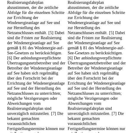
Realisierungsfahrplan
Realisierungsfahrplan
abzustimmen, der die zeitliche
abzustimmen, der die zeitliche
Abfolge für die einzelnen Schritte
Abfolge für die einzelnen Schritte
zur Errichtung der
zur Errichtung der
Windenergieanlage auf See und
Windenergieanlage auf See und
zur Herstellung des
zur Herstellung des
Netzanschlusses enthält. [5] Dabei
Netzanschlusses enthält. [5] Dabei
sind die Fristen zur Realisierung
sind die Fristen zur Realisierung
der Windenergieanlage auf See
der Windenergieanlage auf See
gemäß § 81 des Windenergie-auf-
gemäß § 81 des Windenergie-auf-
See-Gesetzes zu berücksichtigen.
See-Gesetzes zu berücksichtigen.
[6] Der anbindungsverpflichtete
[6] Der anbindungsverpflichtete
Übertragungsnetzbetreiber und der
Übertragungsnetzbetreiber und der
Betreiber der Windenergieanlage
Betreiber der Windenergieanlage
auf See haben sich regelmäßig
auf See haben sich regelmäßig
über den Fortschritt bei der
über den Fortschritt bei der
Errichtung der Windenergieanlage
Errichtung der Windenergieanlage
auf See und der Herstellung des
auf See und der Herstellung des
Netzanschlusses zu unterrichten;
Netzanschlusses zu unterrichten;
mögliche Verzögerungen oder
mögliche Verzögerungen oder
Abweichungen vom
Abweichungen vom
Realisierungsfahrplan sind
Realisierungsfahrplan sind
unverzüglich mitzuteilen. [7] Die
unverzüglich mitzuteilen. [7] Die
bekannt gemachten
bekannt gemachten
voraussichtlichen
voraussichtlichen
Fertigstellungstermine können nur
Fertigstellungstermine können nur