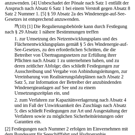
anzuwenden.
[4] Unbeschadet der Pönale nach Satz 1 entfällt der
Anspruch nach Absatz 6 Satz 1 bei einem Verstoß gegen Absatz 8
Satz 2 Nummer 1.
[5] § 59 Absatz 2a des Windenergie-auf-See-
Gesetzes ist entsprechend anzuwenden.
18
(10)
[1] Die Regulierungsbehörde kann durch Festlegung
nach § 29 Absatz 1 nähere Bestimmungen treffen
1.
zur Umsetzung des Netzentwicklungsplans und des
Flächenentwicklungsplans gemäß § 5 des Windenergie-auf-
See-Gesetzes, zu den erforderlichen Schritten, die die
Betreiber von Übertragungsnetzen zur Erfüllung ihrer
Pflichten nach Absatz 1 zu unternehmen haben, und zu
deren zeitlicher Abfolge; dies schließt Festlegungen zur
Ausschreibung und Vergabe von Anbindungsleitungen, zur
Vereinbarung von Realisierungsfahrplänen nach Absatz 2
Satz 5, zur Information der Betreiber der anzubindenden
Windenergieanlagen auf See und zu einem
Umsetzungszeitplan ein, und
2.
zum Verfahren zur Kapazitätsverlagerung nach Absatz 4
und im Fall der Unwirksamkeit des Zuschlags nach Absatz
5; dies schließt Festlegungen zur Art und Ausgestaltung der
Verfahren sowie zu möglichen Sicherheitsleistungen oder
Garantien ein.
[2] Festlegungen nach Nummer 2 erfolgen im Einvernehmen mit
dem Bundesamt für Seeschifffahrt und Hydrographie.