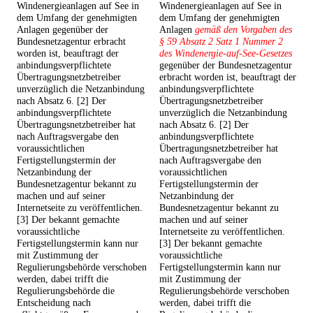
Windenergieanlagen auf See in
Windenergieanlagen auf See in
dem Umfang der genehmigten
dem Umfang der genehmigten
Anlagen gegenüber der
Anlagen
gemäß den Vorgaben des
Bundesnetzagentur erbracht
§ 59 Absatz 2 Satz 1 Nummer 2
worden ist, beauftragt der
des Windenergie-auf-See-Gesetzes
anbindungsverpflichtete
gegenüber der Bundesnetzagentur
Übertragungsnetzbetreiber
erbracht worden ist, beauftragt der
unverzüglich die Netzanbindung
anbindungsverpflichtete
nach Absatz 6. [2] Der
Übertragungsnetzbetreiber
anbindungsverpflichtete
unverzüglich die Netzanbindung
Übertragungsnetzbetreiber hat
nach Absatz 6. [2] Der
nach Auftragsvergabe den
anbindungsverpflichtete
voraussichtlichen
Übertragungsnetzbetreiber hat
Fertigstellungstermin der
nach Auftragsvergabe den
Netzanbindung der
voraussichtlichen
Bundesnetzagentur bekannt zu
Fertigstellungstermin der
machen und auf seiner
Netzanbindung der
Internetseite zu veröffentlichen.
Bundesnetzagentur bekannt zu
[3] Der bekannt gemachte
machen und auf seiner
voraussichtliche
Internetseite zu veröffentlichen.
Fertigstellungstermin kann nur
[3] Der bekannt gemachte
mit Zustimmung der
voraussichtliche
Regulierungsbehörde verschoben
Fertigstellungstermin kann nur
werden, dabei trifft die
mit Zustimmung der
Regulierungsbehörde die
Regulierungsbehörde verschoben
Entscheidung nach
werden, dabei trifft die