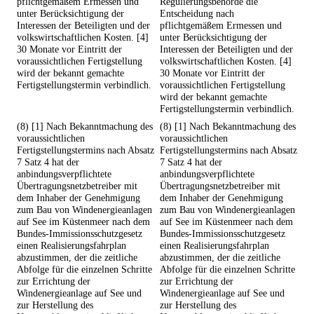
pflichtgemäßem Ermessen und
Regulierungsbehörde die
unter Berücksichtigung der
Entscheidung nach
Interessen der Beteiligten und der
pflichtgemäßem Ermessen und
volkswirtschaftlichen Kosten. [4]
unter Berücksichtigung der
30 Monate vor Eintritt der
Interessen der Beteiligten und der
voraussichtlichen Fertigstellung
volkswirtschaftlichen Kosten. [4]
wird der bekannt gemachte
30 Monate vor Eintritt der
Fertigstellungstermin verbindlich.
voraussichtlichen Fertigstellung
wird der bekannt gemachte
Fertigstellungstermin verbindlich.
(8) [1] Nach Bekanntmachung des
(8) [1] Nach Bekanntmachung des
voraussichtlichen
voraussichtlichen
Fertigstellungstermins nach Absatz
Fertigstellungstermins nach Absatz
7 Satz 4 hat der
7 Satz 4 hat der
anbindungsverpflichtete
anbindungsverpflichtete
Übertragungsnetzbetreiber mit
Übertragungsnetzbetreiber mit
dem Inhaber der Genehmigung
dem Inhaber der Genehmigung
zum Bau von Windenergieanlagen
zum Bau von Windenergieanlagen
auf See im Küstenmeer nach dem
auf See im Küstenmeer nach dem
Bundes-Immissionsschutzgesetz
Bundes-Immissionsschutzgesetz
einen Realisierungsfahrplan
einen Realisierungsfahrplan
abzustimmen, der die zeitliche
abzustimmen, der die zeitliche
Abfolge für die einzelnen Schritte
Abfolge für die einzelnen Schritte
zur Errichtung der
zur Errichtung der
Windenergieanlage auf See und
Windenergieanlage auf See und
zur Herstellung des
zur Herstellung des