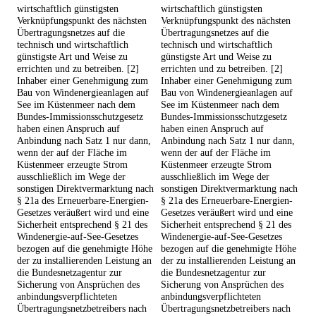
wirtschaftlich günstigsten
wirtschaftlich günstigsten
Verknüpfungspunkt des nächsten
Verknüpfungspunkt des nächsten
Übertragungsnetzes auf die
Übertragungsnetzes auf die
technisch und wirtschaftlich
technisch und wirtschaftlich
günstigste Art und Weise zu
günstigste Art und Weise zu
errichten und zu betreiben. [2]
errichten und zu betreiben. [2]
Inhaber einer Genehmigung zum
Inhaber einer Genehmigung zum
Bau von Windenergieanlagen auf
Bau von Windenergieanlagen auf
See im Küstenmeer nach dem
See im Küstenmeer nach dem
Bundes-Immissionsschutzgesetz
Bundes-Immissionsschutzgesetz
haben einen Anspruch auf
haben einen Anspruch auf
Anbindung nach Satz 1 nur dann,
Anbindung nach Satz 1 nur dann,
wenn der auf der Fläche im
wenn der auf der Fläche im
Küstenmeer erzeugte Strom
Küstenmeer erzeugte Strom
ausschließlich im Wege der
ausschließlich im Wege der
sonstigen Direktvermarktung nach
sonstigen Direktvermarktung nach
§ 21a des Erneuerbare-Energien-
§ 21a des Erneuerbare-Energien-
Gesetzes veräußert wird und eine
Gesetzes veräußert wird und eine
Sicherheit entsprechend § 21 des
Sicherheit entsprechend § 21 des
Windenergie-auf-See-Gesetzes
Windenergie-auf-See-Gesetzes
bezogen auf die genehmigte Höhe
bezogen auf die genehmigte Höhe
der zu installierenden Leistung an
der zu installierenden Leistung an
die Bundesnetzagentur zur
die Bundesnetzagentur zur
Sicherung von Ansprüchen des
Sicherung von Ansprüchen des
anbindungsverpflichteten
anbindungsverpflichteten
Übertragungsnetzbetreibers nach
Übertragungsnetzbetreibers nach