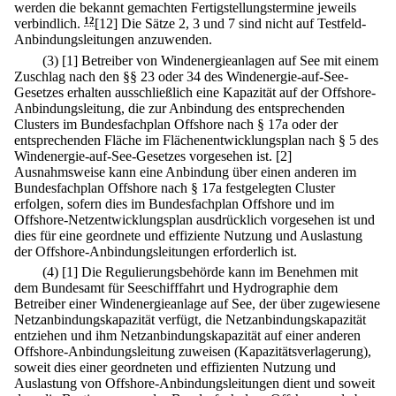
werden die bekannt gemachten Fertigstellungstermine jeweils
verbindlich.
12
[12] Die Sätze 2, 3 und 7 sind nicht auf Testfeld-
Anbindungsleitungen anzuwenden.
(3)
[1] Betreiber von Windenergieanlagen auf See mit einem
Zuschlag nach den §§ 23 oder 34 des Windenergie-auf-See-
Gesetzes erhalten ausschließlich eine Kapazität auf der Offshore-
Anbindungsleitung, die zur Anbindung des entsprechenden
Clusters im Bundesfachplan Offshore nach § 17a oder der
entsprechenden Fläche im Flächenentwicklungsplan nach § 5 des
Windenergie-auf-See-Gesetzes vorgesehen ist.
[2]
Ausnahmsweise kann eine Anbindung über einen anderen im
Bundesfachplan Offshore nach § 17a festgelegten Cluster
erfolgen, sofern dies im Bundesfachplan Offshore und im
Offshore-Netzentwicklungsplan ausdrücklich vorgesehen ist und
dies für eine geordnete und effiziente Nutzung und Auslastung
der Offshore-Anbindungsleitungen erforderlich ist.
(4)
[1] Die Regulierungsbehörde kann im Benehmen mit
dem Bundesamt für Seeschifffahrt und Hydrographie dem
Betreiber einer Windenergieanlage auf See, der über zugewiesene
Netzanbindungskapazität verfügt, die Netzanbindungskapazität
entziehen und ihm Netzanbindungskapazität auf einer anderen
Offshore-Anbindungsleitung zuweisen (Kapazitätsverlagerung),
soweit dies einer geordneten und effizienten Nutzung und
Auslastung von Offshore-Anbindungsleitungen dient und soweit