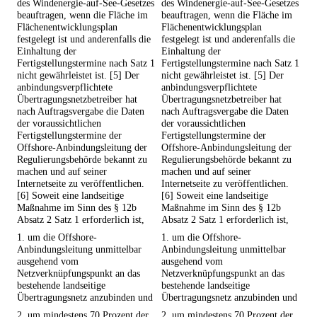
des Windenergie-auf-See-Gesetzes
des Windenergie-auf-See-Gesetzes
beauftragen, wenn die Fläche im
beauftragen, wenn die Fläche im
Flächenentwicklungsplan
Flächenentwicklungsplan
festgelegt ist und anderenfalls die
festgelegt ist und anderenfalls die
Einhaltung der
Einhaltung der
Fertigstellungstermine nach Satz 1
Fertigstellungstermine nach Satz 1
nicht gewährleistet ist. [5] Der
nicht gewährleistet ist. [5] Der
anbindungsverpflichtete
anbindungsverpflichtete
Übertragungsnetzbetreiber hat
Übertragungsnetzbetreiber hat
nach Auftragsvergabe die Daten
nach Auftragsvergabe die Daten
der voraussichtlichen
der voraussichtlichen
Fertigstellungstermine der
Fertigstellungstermine der
Offshore-Anbindungsleitung der
Offshore-Anbindungsleitung der
Regulierungsbehörde bekannt zu
Regulierungsbehörde bekannt zu
machen und auf seiner
machen und auf seiner
Internetseite zu veröffentlichen.
Internetseite zu veröffentlichen.
[6] Soweit eine landseitige
[6] Soweit eine landseitige
Maßnahme im Sinn des § 12b
Maßnahme im Sinn des § 12b
Absatz 2 Satz 1 erforderlich ist,
Absatz 2 Satz 1 erforderlich ist,
1. um die Offshore-
1. um die Offshore-
Anbindungsleitung unmittelbar
Anbindungsleitung unmittelbar
ausgehend vom
ausgehend vom
Netzverknüpfungspunkt an das
Netzverknüpfungspunkt an das
bestehende landseitige
bestehende landseitige
Übertragungsnetz anzubinden und
Übertragungsnetz anzubinden und
2. um mindestens 70 Prozent der
2. um mindestens 70 Prozent der