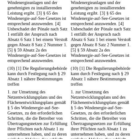
Windenergieanlagen und der
Windenergieanlagen und der
genehmigten zu installierenden
genehmigten zu installierenden
Leistung ergibt. [3] § 65 des
Leistung ergibt. [3] § 65 des
Windenergie-auf-See-Gesetzes ist
Windenergie-auf-See-Gesetzes ist
entsprechend anzuwenden. [4]
entsprechend anzuwenden. [4]
Unbeschadet der Pönale nach Satz
Unbeschadet der Pönale nach Satz
1 entfällt der Anspruch nach
1 entfällt der Anspruch nach
Absatz 6 Satz 1 bei einem Verstoß
Absatz 6 Satz 1 bei einem Verstoß
gegen Absatz 8 Satz 2 Nummer 1.
gegen Absatz 8 Satz 2 Nummer 1.
[5] § 59 Absatz 2a des
[5] § 59 Absatz 2a des
Windenergie-auf-See-Gesetzes ist
Windenergie-auf-See-Gesetzes ist
entsprechend anzuwenden.
entsprechend anzuwenden.
(10) [1] Die Regulierungsbehörde
(10) [1] Die Regulierungsbehörde
kann durch Festlegung nach § 29
kann durch Festlegung nach § 29
Absatz 1 nähere Bestimmungen
Absatz 1 nähere Bestimmungen
treffen
treffen
1. zur Umsetzung des
1. zur Umsetzung des
Netzentwicklungsplans und des
Netzentwicklungsplans und des
Flächenentwicklungsplans gemäß
Flächenentwicklungsplans gemäß
§ 5 des Windenergie-auf-See-
§ 5 des Windenergie-auf-See-
Gesetzes, zu den erforderlichen
Gesetzes, zu den erforderlichen
Schritten, die die Betreiber von
Schritten, die die Betreiber von
Übertragungsnetzen zur Erfüllung
Übertragungsnetzen zur Erfüllung
ihrer Pflichten nach Absatz 1 zu
ihrer Pflichten nach Absatz 1 zu
unternehmen haben, und zu deren
unternehmen haben, und zu deren