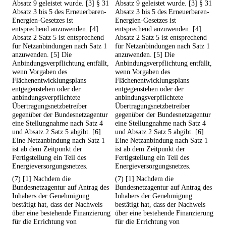
Absatz 9 geleistet wurde. [3] § 31
Absatz 9 geleistet wurde. [3] § 31
Absatz 3 bis 5 des Erneuerbaren-
Absatz 3 bis 5 des Erneuerbaren-
Energien-Gesetzes ist
Energien-Gesetzes ist
entsprechend anzuwenden. [4]
entsprechend anzuwenden. [4]
Absatz 2 Satz 5 ist entsprechend
Absatz 2 Satz 5 ist entsprechend
für Netzanbindungen nach Satz 1
für Netzanbindungen nach Satz 1
anzuwenden. [5] Die
anzuwenden. [5] Die
Anbindungsverpflichtung entfällt,
Anbindungsverpflichtung entfällt,
wenn Vorgaben des
wenn Vorgaben des
Flächenentwicklungsplans
Flächenentwicklungsplans
entgegenstehen oder der
entgegenstehen oder der
anbindungsverpflichtete
anbindungsverpflichtete
Übertragungsnetzbetreiber
Übertragungsnetzbetreiber
gegenüber der Bundesnetzagentur
gegenüber der Bundesnetzagentur
eine Stellungnahme nach Satz 4
eine Stellungnahme nach Satz 4
und Absatz 2 Satz 5 abgibt. [6]
und Absatz 2 Satz 5 abgibt. [6]
Eine Netzanbindung nach Satz 1
Eine Netzanbindung nach Satz 1
ist ab dem Zeitpunkt der
ist ab dem Zeitpunkt der
Fertigstellung ein Teil des
Fertigstellung ein Teil des
Energieversorgungsnetzes.
Energieversorgungsnetzes.
(7) [1] Nachdem die
(7) [1] Nachdem die
Bundesnetzagentur auf Antrag des
Bundesnetzagentur auf Antrag des
Inhabers der Genehmigung
Inhabers der Genehmigung
bestätigt hat, dass der Nachweis
bestätigt hat, dass der Nachweis
über eine bestehende Finanzierung
über eine bestehende Finanzierung
für die Errichtung von
für die Errichtung von