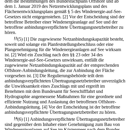
dem die Bestimmungen des Bundesfachplans Offshore und ab
dem 1. Januar 2019 des Netzentwicklungsplans und des
Flächenentwicklungsplans gemäß § 5 des Windenergie-auf-See-
Gesetzes nicht entgegenstehen.
[2] Vor der Entscheidung sind der
betroffene Betreiber einer Windenergieanlage auf See und der
betroffene anbindungsverpflichtete Übertragungsnetzbetreiber zu
hören.
13
(5)
[1] Die zugewiesene Netzanbindungskapazität besteht,
soweit und solange ein Planfeststellungsbeschluss oder eine
Plangenehmigung für die Windenergieanlagen auf See wirksam
ist.
[2] Wird ein Zuschlag nach den §§ 23 oder 34 des
Windenergie-auf-See-Gesetzes unwirksam, entfällt die
zugewiesene Netzanbindungskapazität auf der entsprechenden
Offshore-Anbindungsleitung, die zur Anbindung der Fläche
vorgesehen ist.
[3] Die Regulierungsbehörde teilt dem
anbindungsverpflichteten Übertragungsnetzbetreiber unverzüglich
die Unwirksamkeit eines Zuschlags mit und ergreift im
Benehmen mit dem Bundesamt für Seeschifffahrt und
Hydrographie angemessene Maßnahmen für eine geordnete und
effiziente Nutzung und Auslastung der betroffenen Offshore-
Anbindungsleitung.
[4] Vor der Entscheidung ist der betroffene
anbindungsverpflichtete Übertragungsnetzbetreiber zu hören.
14
(6)
[1] Anbindungsverpflichtete Übertragungsnetzbetreiber
sind gegenüber dem Inhaber einer Genehmigung zum Bau von
Windenergieanlagen auf See im Küstenmeer nach dem Bundes-