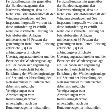
Fertigstellungstermin gegenüber
Fertigstellungstermin gegenüber
der Bundesnetzagentur den
der Bundesnetzagentur den
Nachweis erbringen, dass die
Nachweis erbringen, dass die
technische Betriebsbereitschaft der
technische Betriebsbereitschaft der
Windenergieanlagen auf See
Windenergieanlagen auf See
insgesamt hergestellt worden ist;
insgesamt hergestellt worden ist;
diese Anforderung ist erfüllt,
diese Anforderung ist erfüllt,
wenn die installierte Leistung der
wenn die installierte Leistung der
betriebsbereiten Anlagen
betriebsbereiten Anlagen
mindestens zu 95 Prozent der
mindestens zu 95 Prozent der
genehmigten installierten Leistung
genehmigten installierten Leistung
entspricht. [3] Der
entspricht. [3] Der
anbindungsverpflichtete
anbindungsverpflichtete
Übertragungsnetzbetreiber und der
Übertragungsnetzbetreiber und der
Betreiber der Windenergieanlage
Betreiber der Windenergieanlage
auf See haben sich regelmäßig
auf See haben sich regelmäßig
über den Fortschritt bei der
über den Fortschritt bei der
Errichtung der Windenergieanlage
Errichtung der Windenergieanlage
auf See und der Herstellung des
auf See und der Herstellung des
Netzanschlusses zu unterrichten,
Netzanschlusses zu unterrichten,
dabei sind mögliche
dabei sind mögliche
Verzögerungen oder
Verzögerungen oder
Abweichungen vom
Abweichungen vom
Realisierungsfahrplan
Realisierungsfahrplan
unverzüglich auch der
unverzüglich auch der
Bundesnetzagentur mitzuteilen.
Bundesnetzagentur mitzuteilen.