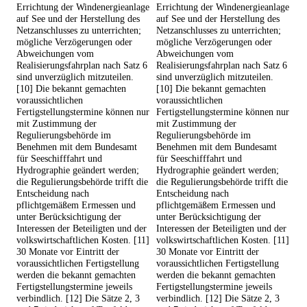
Errichtung der Windenergieanlage
Errichtung der Windenergieanlage
auf See und der Herstellung des
auf See und der Herstellung des
Netzanschlusses zu unterrichten;
Netzanschlusses zu unterrichten;
mögliche Verzögerungen oder
mögliche Verzögerungen oder
Abweichungen vom
Abweichungen vom
Realisierungsfahrplan nach Satz 6
Realisierungsfahrplan nach Satz 6
sind unverzüglich mitzuteilen.
sind unverzüglich mitzuteilen.
[10] Die bekannt gemachten
[10] Die bekannt gemachten
voraussichtlichen
voraussichtlichen
Fertigstellungstermine können nur
Fertigstellungstermine können nur
mit Zustimmung der
mit Zustimmung der
Regulierungsbehörde im
Regulierungsbehörde im
Benehmen mit dem Bundesamt
Benehmen mit dem Bundesamt
für Seeschifffahrt und
für Seeschifffahrt und
Hydrographie geändert werden;
Hydrographie geändert werden;
die Regulierungsbehörde trifft die
die Regulierungsbehörde trifft die
Entscheidung nach
Entscheidung nach
pflichtgemäßem Ermessen und
pflichtgemäßem Ermessen und
unter Berücksichtigung der
unter Berücksichtigung der
Interessen der Beteiligten und der
Interessen der Beteiligten und der
volkswirtschaftlichen Kosten. [11]
volkswirtschaftlichen Kosten. [11]
30 Monate vor Eintritt der
30 Monate vor Eintritt der
voraussichtlichen Fertigstellung
voraussichtlichen Fertigstellung
werden die bekannt gemachten
werden die bekannt gemachten
Fertigstellungstermine jeweils
Fertigstellungstermine jeweils
verbindlich. [12] Die Sätze 2, 3
verbindlich. [12] Die Sätze 2, 3