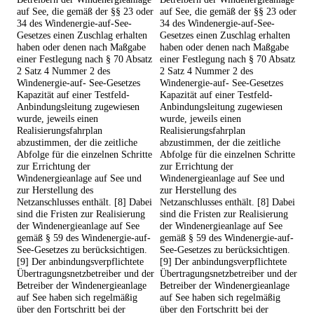
auf See, die gemäß der §§ 23 oder
auf See, die gemäß der §§ 23 oder
34 des Windenergie-auf-See-
34 des Windenergie-auf-See-
Gesetzes einen Zuschlag erhalten
Gesetzes einen Zuschlag erhalten
haben oder denen nach Maßgabe
haben oder denen nach Maßgabe
einer Festlegung nach § 70 Absatz
einer Festlegung nach § 70 Absatz
2 Satz 4 Nummer 2 des
2 Satz 4 Nummer 2 des
Windenergie-auf- See-Gesetzes
Windenergie-auf- See-Gesetzes
Kapazität auf einer Testfeld-
Kapazität auf einer Testfeld-
Anbindungsleitung zugewiesen
Anbindungsleitung zugewiesen
wurde, jeweils einen
wurde, jeweils einen
Realisierungsfahrplan
Realisierungsfahrplan
abzustimmen, der die zeitliche
abzustimmen, der die zeitliche
Abfolge für die einzelnen Schritte
Abfolge für die einzelnen Schritte
zur Errichtung der
zur Errichtung der
Windenergieanlage auf See und
Windenergieanlage auf See und
zur Herstellung des
zur Herstellung des
Netzanschlusses enthält. [8] Dabei
Netzanschlusses enthält. [8] Dabei
sind die Fristen zur Realisierung
sind die Fristen zur Realisierung
der Windenergieanlage auf See
der Windenergieanlage auf See
gemäß § 59 des Windenergie-auf-
gemäß § 59 des Windenergie-auf-
See-Gesetzes zu berücksichtigen.
See-Gesetzes zu berücksichtigen.
[9] Der anbindungsverpflichtete
[9] Der anbindungsverpflichtete
Übertragungsnetzbetreiber und der
Übertragungsnetzbetreiber und der
Betreiber der Windenergieanlage
Betreiber der Windenergieanlage
auf See haben sich regelmäßig
auf See haben sich regelmäßig
über den Fortschritt bei der
über den Fortschritt bei der