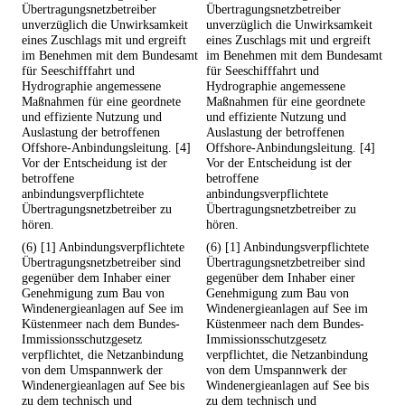
Übertragungsnetzbetreiber
Übertragungsnetzbetreiber
unverzüglich die Unwirksamkeit
unverzüglich die Unwirksamkeit
eines Zuschlags mit und ergreift
eines Zuschlags mit und ergreift
im Benehmen mit dem Bundesamt
im Benehmen mit dem Bundesamt
für Seeschifffahrt und
für Seeschifffahrt und
Hydrographie angemessene
Hydrographie angemessene
Maßnahmen für eine geordnete
Maßnahmen für eine geordnete
und effiziente Nutzung und
und effiziente Nutzung und
Auslastung der betroffenen
Auslastung der betroffenen
Offshore-Anbindungsleitung. [4]
Offshore-Anbindungsleitung. [4]
Vor der Entscheidung ist der
Vor der Entscheidung ist der
betroffene
betroffene
anbindungsverpflichtete
anbindungsverpflichtete
Übertragungsnetzbetreiber zu
Übertragungsnetzbetreiber zu
hören.
hören.
(6) [1] Anbindungsverpflichtete
(6) [1] Anbindungsverpflichtete
Übertragungsnetzbetreiber sind
Übertragungsnetzbetreiber sind
gegenüber dem Inhaber einer
gegenüber dem Inhaber einer
Genehmigung zum Bau von
Genehmigung zum Bau von
Windenergieanlagen auf See im
Windenergieanlagen auf See im
Küstenmeer nach dem Bundes-
Küstenmeer nach dem Bundes-
Immissionsschutzgesetz
Immissionsschutzgesetz
verpflichtet, die Netzanbindung
verpflichtet, die Netzanbindung
von dem Umspannwerk der
von dem Umspannwerk der
Windenergieanlagen auf See bis
Windenergieanlagen auf See bis
zu dem technisch und
zu dem technisch und