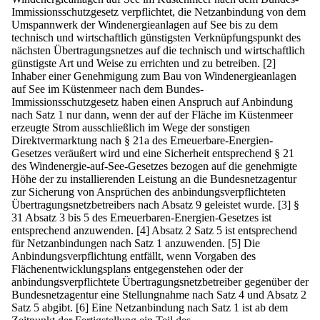
Immissionsschutzgesetz verpflichtet, die Netzanbindung von dem
Umspannwerk der Windenergieanlagen auf See bis zu dem
technisch und wirtschaftlich günstigsten Verknüpfungspunkt des
nächsten Übertragungsnetzes auf die technisch und wirtschaftlich
günstigste Art und Weise zu errichten und zu betreiben.
[2]
Inhaber einer Genehmigung zum Bau von Windenergieanlagen
auf See im Küstenmeer nach dem Bundes-
Immissionsschutzgesetz haben einen Anspruch auf Anbindung
nach Satz 1 nur dann, wenn der auf der Fläche im Küstenmeer
erzeugte Strom ausschließlich im Wege der sonstigen
Direktvermarktung nach § 21a des Erneuerbare-Energien-
Gesetzes veräußert wird und eine Sicherheit entsprechend § 21
des Windenergie-auf-See-Gesetzes bezogen auf die genehmigte
Höhe der zu installierenden Leistung an die Bundesnetzagentur
zur Sicherung von Ansprüchen des anbindungsverpflichteten
Übertragungsnetzbetreibers nach Absatz 9 geleistet wurde.
[3] §
31 Absatz 3 bis 5 des Erneuerbaren-Energien-Gesetzes ist
entsprechend anzuwenden.
[4] Absatz 2 Satz 5 ist entsprechend
für Netzanbindungen nach Satz 1 anzuwenden.
[5] Die
Anbindungsverpflichtung entfällt, wenn Vorgaben des
Flächenentwicklungsplans entgegenstehen oder der
anbindungsverpflichtete Übertragungsnetzbetreiber gegenüber der
Bundesnetzagentur eine Stellungnahme nach Satz 4 und Absatz 2
Satz 5 abgibt.
[6] Eine Netzanbindung nach Satz 1 ist ab dem