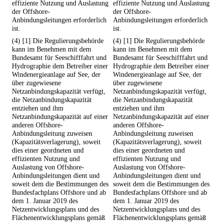
effiziente Nutzung und Auslastung
effiziente Nutzung und Auslastung
der Offshore-
der Offshore-
Anbindungsleitungen erforderlich
Anbindungsleitungen erforderlich
ist.
ist.
(4) [1] Die Regulierungsbehörde
(4) [1] Die Regulierungsbehörde
kann im Benehmen mit dem
kann im Benehmen mit dem
Bundesamt für Seeschifffahrt und
Bundesamt für Seeschifffahrt und
Hydrographie dem Betreiber einer
Hydrographie dem Betreiber einer
Windenergieanlage auf See, der
Windenergieanlage auf See, der
über zugewiesene
über zugewiesene
Netzanbindungskapazität verfügt,
Netzanbindungskapazität verfügt,
die Netzanbindungskapazität
die Netzanbindungskapazität
entziehen und ihm
entziehen und ihm
Netzanbindungskapazität auf einer
Netzanbindungskapazität auf einer
anderen Offshore-
anderen Offshore-
Anbindungsleitung zuweisen
Anbindungsleitung zuweisen
(Kapazitätsverlagerung), soweit
(Kapazitätsverlagerung), soweit
dies einer geordneten und
dies einer geordneten und
effizienten Nutzung und
effizienten Nutzung und
Auslastung von Offshore-
Auslastung von Offshore-
Anbindungsleitungen dient und
Anbindungsleitungen dient und
soweit dem die Bestimmungen des
soweit dem die Bestimmungen des
Bundesfachplans Offshore und ab
Bundesfachplans Offshore und ab
dem 1. Januar 2019 des
dem 1. Januar 2019 des
Netzentwicklungsplans und des
Netzentwicklungsplans und des
Flächenentwicklungsplans gemäß
Flächenentwicklungsplans gemäß