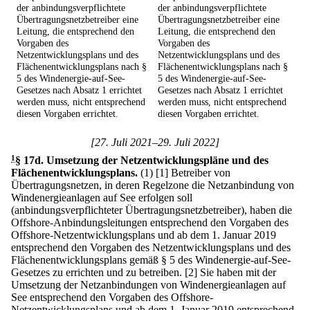
der anbindungsverpflichtete
der anbindungsverpflichtete
Übertragungsnetzbetreiber eine
Übertragungsnetzbetreiber eine
Leitung, die entsprechend den
Leitung, die entsprechend den
Vorgaben des
Vorgaben des
Netzentwicklungsplans und des
Netzentwicklungsplans und des
Flächenentwicklungsplans nach §
Flächenentwicklungsplans nach §
5 des Windenergie-auf-See-
5 des Windenergie-auf-See-
Gesetzes nach Absatz 1 errichtet
Gesetzes nach Absatz 1 errichtet
werden muss, nicht entsprechend
werden muss, nicht entsprechend
diesen Vorgaben errichtet.
diesen Vorgaben errichtet.
[27. Juli 2021–29. Juli 2022]
1
§ 17d
.
Umsetzung der Netzentwicklungspläne und des
Flächenentwicklungsplans.
(1)
[1] Betreiber von
Übertragungsnetzen, in deren Regelzone die Netzanbindung von
Windenergieanlagen auf See erfolgen soll
(anbindungsverpflichteter Übertragungsnetzbetreiber), haben die
Offshore-Anbindungsleitungen entsprechend den Vorgaben des
Offshore-Netzentwicklungsplans und ab dem 1. Januar 2019
entsprechend den Vorgaben des Netzentwicklungsplans und des
Flächenentwicklungsplans gemäß § 5 des Windenergie-auf-See-
Gesetzes zu errichten und zu betreiben.
[2] Sie haben mit der
Umsetzung der Netzanbindungen von Windenergieanlagen auf
See entsprechend den Vorgaben des Offshore-
Netzentwicklungsplans und ab dem 1. Januar 2019 entsprechend