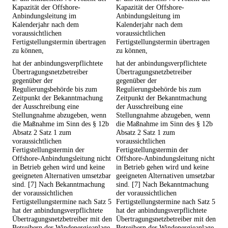
Kapazität der Offshore-
Kapazität der Offshore-
Anbindungsleitung im
Anbindungsleitung im
Kalenderjahr nach dem
Kalenderjahr nach dem
voraussichtlichen
voraussichtlichen
Fertigstellungstermin übertragen
Fertigstellungstermin übertragen
zu können,
zu können,
hat der anbindungsverpflichtete
hat der anbindungsverpflichtete
Übertragungsnetzbetreiber
Übertragungsnetzbetreiber
gegenüber der
gegenüber der
Regulierungsbehörde bis zum
Regulierungsbehörde bis zum
Zeitpunkt der Bekanntmachung
Zeitpunkt der Bekanntmachung
der Ausschreibung eine
der Ausschreibung eine
Stellungnahme abzugeben, wenn
Stellungnahme abzugeben, wenn
die Maßnahme im Sinn des § 12b
die Maßnahme im Sinn des § 12b
Absatz 2 Satz 1 zum
Absatz 2 Satz 1 zum
voraussichtlichen
voraussichtlichen
Fertigstellungstermin der
Fertigstellungstermin der
Offshore-Anbindungsleitung nicht
Offshore-Anbindungsleitung nicht
in Betrieb gehen wird und keine
in Betrieb gehen wird und keine
geeigneten Alternativen umsetzbar
geeigneten Alternativen umsetzbar
sind. [7] Nach Bekanntmachung
sind. [7] Nach Bekanntmachung
der voraussichtlichen
der voraussichtlichen
Fertigstellungstermine nach Satz 5
Fertigstellungstermine nach Satz 5
hat der anbindungsverpflichtete
hat der anbindungsverpflichtete
Übertragungsnetzbetreiber mit den
Übertragungsnetzbetreiber mit den
Betreibern der Windenergieanlage
Betreibern der Windenergieanlage