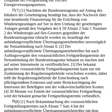
Zeitpunkt der Fertigstellung ein Teil des
Energieversorgungsnetzes.
15
(7)
[1] Nachdem die Bundesnetzagentur auf Antrag des
Inhabers der Genehmigung bestätigt hat, dass der Nachweis über
eine bestehende Finanzierung für die Errichtung von
Windenergieanlagen auf See in dem Umfang der genehmigten
Anlagen gemäß den Vorgaben des § 59 Absatz 2 Satz 1 Nummer
2 des Windenergie-auf-See-Gesetzes gegenüber der
Bundesnetzagentur erbracht worden ist, beauftragt der
anbindungsverpflichtete Übertragungsnetzbetreiber unverzüglich
die Netzanbindung nach Absatz 6.
[2] Der
anbindungsverpflichtete Übertragungsnetzbetreiber hat nach
Auftragsvergabe den voraussichtlichen Fertigstellungstermin der
Netzanbindung der Bundesnetzagentur bekannt zu machen und
auf seiner Internetseite zu veröffentlichen.
[3] Der bekannt
gemachte voraussichtliche Fertigstellungstermin kann nur mit
Zustimmung der Regulierungsbehörde verschoben werden, dabei
trifft die Regulierungsbehörde die Entscheidung nach
pflichtgemäßem Ermessen und unter Berücksichtigung der
Interessen der Beteiligten und der volkswirtschaftlichen Kosten.
[4] 30 Monate vor Eintritt der voraussichtlichen Fertigstellung
wird der bekannt gemachte Fertigstellungstermin verbindlich.
16
(8)
[1] Nach Bekanntmachung des voraussichtlichen
Fertigstellungstermins nach Absatz 7 Satz 4 hat der
anbindungsverpflichtete Übertragungsnetzbetreiber mit dem