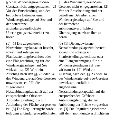
§ 5 des Windenergie-auf-See-
§ 5 des Windenergie-auf-See-
Gesetzes nicht entgegenstehen. [2]
Gesetzes nicht entgegenstehen. [2]
Vor der Entscheidung sind der
Vor der Entscheidung sind der
betroffene Betreiber einer
betroffene Betreiber einer
Windenergieanlage auf See und
Windenergieanlage auf See und
der betroffene
der betroffene
anbindungsverpflichtete
anbindungsverpflichtete
Übertragungsnetzbetreiber zu
Übertragungsnetzbetreiber zu
hören.
hören.
(5) [1] Die zugewiesene
(5) [1] Die zugewiesene
Netzanbindungskapazität besteht,
Netzanbindungskapazität besteht,
soweit und solange ein
soweit und solange ein
Planfeststellungsbeschluss oder
Planfeststellungsbeschluss oder
eine Plangenehmigung für die
eine Plangenehmigung für die
Windenergieanlagen auf See
Windenergieanlagen auf See
wirksam ist. [2] Wird ein
wirksam ist. [2] Wird ein
Zuschlag nach den §§ 23 oder 34
Zuschlag nach den §§ 23 oder 34
des Windenergie-auf-See-Gesetzes
des Windenergie-auf-See-Gesetzes
unwirksam, entfällt die
unwirksam, entfällt die
zugewiesene
zugewiesene
Netzanbindungskapazität auf der
Netzanbindungskapazität auf der
entsprechenden Offshore-
entsprechenden Offshore-
Anbindungsleitung, die zur
Anbindungsleitung, die zur
Anbindung der Fläche vorgesehen
Anbindung der Fläche vorgesehen
ist. [3] Die Regulierungsbehörde
ist. [3] Die Regulierungsbehörde
teilt dem anbindungsverpflichteten
teilt dem anbindungsverpflichteten