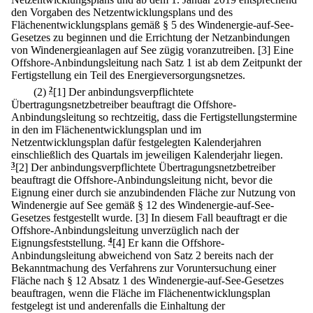
den Vorgaben des Netzentwicklungsplans und des
Flächenentwicklungsplans gemäß § 5 des Windenergie-auf-See-
Gesetzes zu beginnen und die Errichtung der Netzanbindungen
von Windenergieanlagen auf See zügig voranzutreiben.
[3] Eine
Offshore-Anbindungsleitung nach Satz 1 ist ab dem Zeitpunkt der
Fertigstellung ein Teil des Energieversorgungsnetzes.
(2)
2
[1] Der anbindungsverpflichtete
Übertragungsnetzbetreiber beauftragt die Offshore-
Anbindungsleitung so rechtzeitig, dass die Fertigstellungstermine
in den im Flächenentwicklungsplan und im
Netzentwicklungsplan dafür festgelegten Kalenderjahren
einschließlich des Quartals im jeweiligen Kalenderjahr liegen.
3
[2] Der anbindungsverpflichtete Übertragungsnetzbetreiber
beauftragt die Offshore-Anbindungsleitung nicht, bevor die
Eignung einer durch sie anzubindenden Fläche zur Nutzung von
Windenergie auf See gemäß § 12 des Windenergie-auf-See-
Gesetzes festgestellt wurde.
[3] In diesem Fall beauftragt er die
Offshore-Anbindungsleitung unverzüglich nach der
Eignungsfeststellung.
4
[4] Er kann die Offshore-
Anbindungsleitung abweichend von Satz 2 bereits nach der
Bekanntmachung des Verfahrens zur Voruntersuchung einer
Fläche nach § 12 Absatz 1 des Windenergie-auf-See-Gesetzes
beauftragen, wenn die Fläche im Flächenentwicklungsplan
festgelegt ist und anderenfalls die Einhaltung der