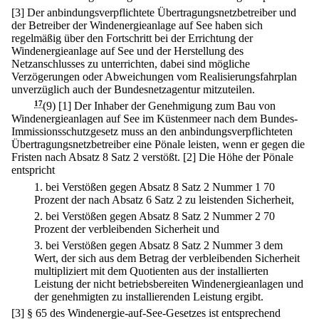
[3] Der anbindungsverpflichtete Übertragungsnetzbetreiber und
der Betreiber der Windenergieanlage auf See haben sich
regelmäßig über den Fortschritt bei der Errichtung der
Windenergieanlage auf See und der Herstellung des
Netzanschlusses zu unterrichten, dabei sind mögliche
Verzögerungen oder Abweichungen vom Realisierungsfahrplan
unverzüglich auch der Bundesnetzagentur mitzuteilen.
17
(9)
[1] Der Inhaber der Genehmigung zum Bau von
Windenergieanlagen auf See im Küstenmeer nach dem Bundes-
Immissionsschutzgesetz muss an den anbindungsverpflichteten
Übertragungsnetzbetreiber eine Pönale leisten, wenn er gegen die
Fristen nach Absatz 8 Satz 2 verstößt.
[2] Die Höhe der Pönale
entspricht
1.
bei Verstößen gegen Absatz 8 Satz 2 Nummer 1 70
Prozent der nach Absatz 6 Satz 2 zu leistenden Sicherheit,
2.
bei Verstößen gegen Absatz 8 Satz 2 Nummer 2 70
Prozent der verbleibenden Sicherheit und
3.
bei Verstößen gegen Absatz 8 Satz 2 Nummer 3 dem
Wert, der sich aus dem Betrag der verbleibenden Sicherheit
multipliziert mit dem Quotienten aus der installierten
Leistung der nicht betriebsbereiten Windenergieanlagen und
der genehmigten zu installierenden Leistung ergibt.
[3] § 65 des Windenergie-auf-See-Gesetzes ist entsprechend