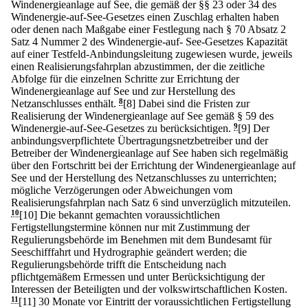
Windenergieanlage auf See, die gemäß der §§ 23 oder 34 des
Windenergie-auf-See-Gesetzes einen Zuschlag erhalten haben
oder denen nach Maßgabe einer Festlegung nach § 70 Absatz 2
Satz 4 Nummer 2 des Windenergie-auf- See-Gesetzes Kapazität
auf einer Testfeld-Anbindungsleitung zugewiesen wurde, jeweils
einen Realisierungsfahrplan abzustimmen, der die zeitliche
Abfolge für die einzelnen Schritte zur Errichtung der
Windenergieanlage auf See und zur Herstellung des
Netzanschlusses enthält.
8
[8] Dabei sind die Fristen zur
Realisierung der Windenergieanlage auf See gemäß § 59 des
Windenergie-auf-See-Gesetzes zu berücksichtigen.
9
[9] Der
anbindungsverpflichtete Übertragungsnetzbetreiber und der
Betreiber der Windenergieanlage auf See haben sich regelmäßig
über den Fortschritt bei der Errichtung der Windenergieanlage auf
See und der Herstellung des Netzanschlusses zu unterrichten;
mögliche Verzögerungen oder Abweichungen vom
Realisierungsfahrplan nach Satz 6 sind unverzüglich mitzuteilen.
10
[10] Die bekannt gemachten voraussichtlichen
Fertigstellungstermine können nur mit Zustimmung der
Regulierungsbehörde im Benehmen mit dem Bundesamt für
Seeschifffahrt und Hydrographie geändert werden; die
Regulierungsbehörde trifft die Entscheidung nach
pflichtgemäßem Ermessen und unter Berücksichtigung der
Interessen der Beteiligten und der volkswirtschaftlichen Kosten.
11
[11] 30 Monate vor Eintritt der voraussichtlichen Fertigstellung