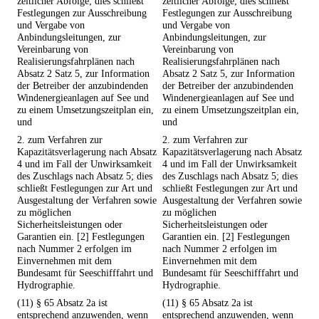
zeitlicher Abfolge; dies schließt
zeitlicher Abfolge; dies schließt
Festlegungen zur Ausschreibung
Festlegungen zur Ausschreibung
und Vergabe von
und Vergabe von
Anbindungsleitungen, zur
Anbindungsleitungen, zur
Vereinbarung von
Vereinbarung von
Realisierungsfahrplänen nach
Realisierungsfahrplänen nach
Absatz 2 Satz 5, zur Information
Absatz 2 Satz 5, zur Information
der Betreiber der anzubindenden
der Betreiber der anzubindenden
Windenergieanlagen auf See und
Windenergieanlagen auf See und
zu einem Umsetzungszeitplan ein,
zu einem Umsetzungszeitplan ein,
und
und
2. zum Verfahren zur
2. zum Verfahren zur
Kapazitätsverlagerung nach Absatz
Kapazitätsverlagerung nach Absatz
4 und im Fall der Unwirksamkeit
4 und im Fall der Unwirksamkeit
des Zuschlags nach Absatz 5; dies
des Zuschlags nach Absatz 5; dies
schließt Festlegungen zur Art und
schließt Festlegungen zur Art und
Ausgestaltung der Verfahren sowie
Ausgestaltung der Verfahren sowie
zu möglichen
zu möglichen
Sicherheitsleistungen oder
Sicherheitsleistungen oder
Garantien ein. [2] Festlegungen
Garantien ein. [2] Festlegungen
nach Nummer 2 erfolgen im
nach Nummer 2 erfolgen im
Einvernehmen mit dem
Einvernehmen mit dem
Bundesamt für Seeschifffahrt und
Bundesamt für Seeschifffahrt und
Hydrographie.
Hydrographie.
(11) § 65 Absatz 2a ist
(11) § 65 Absatz 2a ist
entsprechend anzuwenden, wenn
entsprechend anzuwenden, wenn