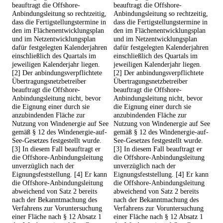
beauftragt die Offshore-
beauftragt die Offshore-
Anbindungsleitung so rechtzeitig,
Anbindungsleitung so rechtzeitig,
dass die Fertigstellungstermine in
dass die Fertigstellungstermine in
den im Flächenentwicklungsplan
den im Flächenentwicklungsplan
und im Netzentwicklungsplan
und im Netzentwicklungsplan
dafür festgelegten Kalenderjahren
dafür festgelegten Kalenderjahren
einschließlich des Quartals im
einschließlich des Quartals im
jeweiligen Kalenderjahr liegen.
jeweiligen Kalenderjahr liegen.
[2] Der anbindungsverpflichtete
[2] Der anbindungsverpflichtete
Übertragungsnetzbetreiber
Übertragungsnetzbetreiber
beauftragt die Offshore-
beauftragt die Offshore-
Anbindungsleitung nicht, bevor
Anbindungsleitung nicht, bevor
die Eignung einer durch sie
die Eignung einer durch sie
anzubindenden Fläche zur
anzubindenden Fläche zur
Nutzung von Windenergie auf See
Nutzung von Windenergie auf See
gemäß § 12 des Windenergie-auf-
gemäß § 12 des Windenergie-auf-
See-Gesetzes festgestellt wurde.
See-Gesetzes festgestellt wurde.
[3] In diesem Fall beauftragt er
[3] In diesem Fall beauftragt er
die Offshore-Anbindungsleitung
die Offshore-Anbindungsleitung
unverzüglich nach der
unverzüglich nach der
Eignungsfeststellung. [4] Er kann
Eignungsfeststellung. [4] Er kann
die Offshore-Anbindungsleitung
die Offshore-Anbindungsleitung
abweichend von Satz 2 bereits
abweichend von Satz 2 bereits
nach der Bekanntmachung des
nach der Bekanntmachung des
Verfahrens zur Voruntersuchung
Verfahrens zur Voruntersuchung
einer Fläche nach § 12 Absatz 1
einer Fläche nach § 12 Absatz 1