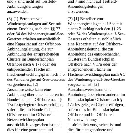
und 7 sind nicht auf Testfeld-
und 7 sind nicht auf Testfeld-
Anbindungsleitungen
Anbindungsleitungen
anzuwenden.
anzuwenden.
(3) [1] Betreiber von
(3) [1] Betreiber von
Windenergieanlagen auf See mit
Windenergieanlagen auf See mit
einem Zuschlag nach den §§ 23
einem Zuschlag nach den §§ 23
oder 34 des Windenergie-auf-See-
oder 34 des Windenergie-auf-See-
Gesetzes erhalten ausschließlich
Gesetzes erhalten ausschließlich
eine Kapazität auf der Offshore-
eine Kapazität auf der Offshore-
Anbindungsleitung, die zur
Anbindungsleitung, die zur
Anbindung des entsprechenden
Anbindung des entsprechenden
Clusters im Bundesfachplan
Clusters im Bundesfachplan
Offshore nach § 17a oder der
Offshore nach § 17a oder der
entsprechenden Fläche im
entsprechenden Fläche im
Flächenentwicklungsplan nach § 5
Flächenentwicklungsplan nach § 5
des Windenergie-auf-See-Gesetzes
des Windenergie-auf-See-Gesetzes
vorgesehen ist. [2]
vorgesehen ist. [2]
Ausnahmsweise kann eine
Ausnahmsweise kann eine
Anbindung über einen anderen im
Anbindung über einen anderen im
Bundesfachplan Offshore nach §
Bundesfachplan Offshore nach §
17a festgelegten Cluster erfolgen,
17a festgelegten Cluster erfolgen,
sofern dies im Bundesfachplan
sofern dies im Bundesfachplan
Offshore und im Offshore-
Offshore und im Offshore-
Netzentwicklungsplan
Netzentwicklungsplan
ausdrücklich vorgesehen ist und
ausdrücklich vorgesehen ist und
dies für eine geordnete und
dies für eine geordnete und