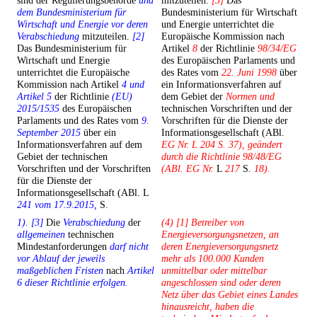
sind der Regulierungsbehörde
und
mitzuteilen.
[5]
Das
dem Bundesministerium für
Bundesministerium für Wirtschaft
Wirtschaft und Energie vor deren
und Energie unterrichtet die
Verabschiedung
mitzuteilen.
[2]
Europäische Kommission nach
Das Bundesministerium für
Artikel
8
der Richtlinie
98/34/EG
Wirtschaft und Energie
des Europäischen Parlaments und
unterrichtet die Europäische
des Rates vom
22. Juni 1998
über
Kommission nach Artikel
4 und
ein Informationsverfahren auf
Artikel 5
der Richtlinie
(EU)
dem Gebiet der
Normen und
2015/1535
des Europäischen
technischen Vorschriften und der
Parlaments und des Rates vom
9.
Vorschriften für die Dienste der
September 2015
über ein
Informationsgesellschaft (ABl.
Informationsverfahren auf dem
EG Nr. L 204 S. 37), geändert
Gebiet der technischen
durch die Richtlinie 98/48/EG
Vorschriften und der Vorschriften
(ABl. EG Nr.
L
217
S.
18).
für die Dienste der
Informationsgesellschaft (ABl. L
241 vom 17.9.2015,
S.
1). [3]
Die
Verabschiedung
der
(4) [1] Betreiber von
allgemeinen
technischen
Energieversorgungsnetzen, an
Mindestanforderungen
darf nicht
deren Energieversorgungsnetz
vor Ablauf der jeweils
mehr als 100.000 Kunden
maßgeblichen Fristen
nach
Artikel
unmittelbar oder mittelbar
6 dieser Richtlinie erfolgen.
angeschlossen sind oder deren
Netz über das Gebiet eines Landes
hinausreicht, haben die