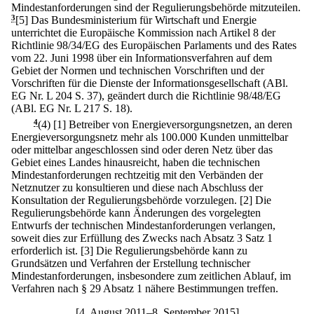
Mindestanforderungen sind der Regulierungsbehörde mitzuteilen.
3
[5] Das Bundesministerium für Wirtschaft und Energie
unterrichtet die Europäische Kommission nach Artikel 8 der
Richtlinie 98/34/EG des Europäischen Parlaments und des Rates
vom 22. Juni 1998 über ein Informationsverfahren auf dem
Gebiet der Normen und technischen Vorschriften und der
Vorschriften für die Dienste der Informationsgesellschaft (ABl.
EG Nr. L 204 S. 37), geändert durch die Richtlinie 98/48/EG
(ABl. EG Nr. L 217 S. 18).
4
(4)
[1] Betreiber von Energieversorgungsnetzen, an deren
Energieversorgungsnetz mehr als 100.000 Kunden unmittelbar
oder mittelbar angeschlossen sind oder deren Netz über das
Gebiet eines Landes hinausreicht, haben die technischen
Mindestanforderungen rechtzeitig mit den Verbänden der
Netznutzer zu konsultieren und diese nach Abschluss der
Konsultation der Regulierungsbehörde vorzulegen.
[2] Die
Regulierungsbehörde kann Änderungen des vorgelegten
Entwurfs der technischen Mindestanforderungen verlangen,
soweit dies zur Erfüllung des Zwecks nach Absatz 3 Satz 1
erforderlich ist.
[3] Die Regulierungsbehörde kann zu
Grundsätzen und Verfahren der Erstellung technischer
Mindestanforderungen, insbesondere zum zeitlichen Ablauf, im
Verfahren nach § 29 Absatz 1 nähere Bestimmungen treffen.
[4. August 2011–8. September 2015]