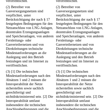
veröffentlichen.
veröffentlichen.
(2) Betreiber von
(2) Betreiber von
Gasversorgungsnetzen sind
Gasversorgungsnetzen sind
verpflichtet, unter
verpflichtet, unter
Berücksichtigung der nach § 17
Berücksichtigung der nach § 17
festgelegten Bedingungen für den
festgelegten Bedingungen für den
Netzanschluss von LNG-Anlagen,
Netzanschluss von LNG-Anlagen,
dezentralen Erzeugungsanlagen
dezentralen Erzeugungsanlagen
und Speicheranlagen, von anderen
und Speicheranlagen, von anderen
Fernleitungs- oder
Fernleitungs- oder
Gasverteilernetzen und von
Gasverteilernetzen und von
Direktleitungen technische
Direktleitungen technische
Mindestanforderungen an die
Mindestanforderungen an die
Auslegung und den Betrieb
Auslegung und den Betrieb
festzulegen und im Internet zu
festzulegen und im Internet zu
veröffentlichen.
veröffentlichen.
(3) [1] Die technischen
(3) [1] Die technischen
Mindestanforderungen nach den
Mindestanforderungen nach den
Absätzen 1 und 2 müssen die
Absätzen 1 und 2 müssen die
Interoperabilität der Netze
Interoperabilität der Netze
sicherstellen sowie sachlich
sicherstellen sowie sachlich
gerechtfertigt und
gerechtfertigt und
nichtdiskriminierend sein. [2] Die
nichtdiskriminierend sein. [2] Die
Interoperabilität umfasst
Interoperabilität umfasst
insbesondere die technischen
insbesondere die technischen
Anschlussbedingungen und die
Anschlussbedingungen und die