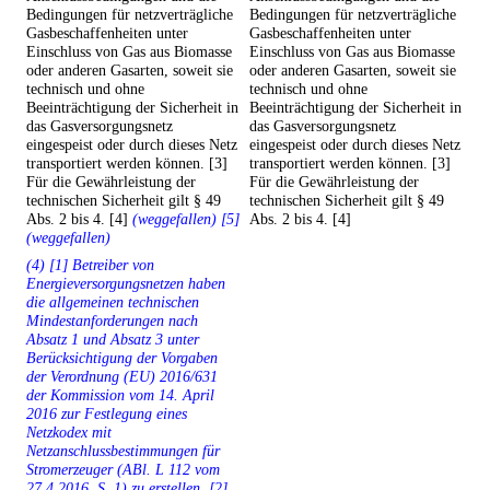
Bedingungen für netzverträgliche
Bedingungen für netzverträgliche
Gasbeschaffenheiten unter
Gasbeschaffenheiten unter
Einschluss von Gas aus Biomasse
Einschluss von Gas aus Biomasse
oder anderen Gasarten, soweit sie
oder anderen Gasarten, soweit sie
technisch und ohne
technisch und ohne
Beeinträchtigung der Sicherheit in
Beeinträchtigung der Sicherheit in
das Gasversorgungsnetz
das Gasversorgungsnetz
eingespeist oder durch dieses Netz
eingespeist oder durch dieses Netz
transportiert werden können. [3]
transportiert werden können. [3]
Für die Gewährleistung der
Für die Gewährleistung der
technischen Sicherheit gilt § 49
technischen Sicherheit gilt § 49
Abs. 2 bis 4. [4]
(weggefallen) [5]
Abs. 2 bis 4. [4]
(weggefallen)
(4) [1] Betreiber von
Energieversorgungsnetzen haben
die allgemeinen technischen
Mindestanforderungen nach
Absatz 1 und Absatz 3 unter
Berücksichtigung der Vorgaben
der Verordnung (EU) 2016/631
der Kommission vom 14. April
2016 zur Festlegung eines
Netzkodex mit
Netzanschlussbestimmungen für
Stromerzeuger (ABl. L 112 vom
27.4.2016, S. 1) zu erstellen. [2]