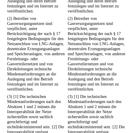
Auslegung und deren Betrieb
Auslegung und deren Betrieb
festzulegen und im Internet zu
festzulegen und im Internet zu
veröffentlichen.
veröffentlichen.
(2) Betreiber von
(2) Betreiber von
Gasversorgungsnetzen sind
Gasversorgungsnetzen sind
verpflichtet, unter
verpflichtet, unter
Berücksichtigung der nach § 17
Berücksichtigung der nach § 17
festgelegten Bedingungen für den
festgelegten Bedingungen für den
Netzanschluss von LNG-Anlagen,
Netzanschluss von LNG-Anlagen,
dezentralen Erzeugungsanlagen
dezentralen Erzeugungsanlagen
und Speicheranlagen, von anderen
und Speicheranlagen, von anderen
Fernleitungs- oder
Fernleitungs- oder
Gasverteilernetzen und von
Gasverteilernetzen und von
Direktleitungen technische
Direktleitungen technische
Mindestanforderungen an die
Mindestanforderungen an die
Auslegung und den Betrieb
Auslegung und den Betrieb
festzulegen und im Internet zu
festzulegen und im Internet zu
veröffentlichen.
veröffentlichen.
(3) [1] Die technischen
(3) [1] Die technischen
Mindestanforderungen nach den
Mindestanforderungen nach den
Absätzen 1 und 2 müssen die
Absätzen 1 und 2 müssen die
Interoperabilität der Netze
Interoperabilität der Netze
sicherstellen sowie sachlich
sicherstellen sowie sachlich
gerechtfertigt und
gerechtfertigt und
nichtdiskriminierend sein. [2] Die
nichtdiskriminierend sein. [2] Die
Interoperabilität umfasst
Interoperabilität umfasst