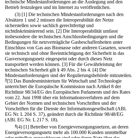
technische Mindestanforderungen an die Auslegung und den
Betrieb festzulegen und im Internet zu veröffentlichen.
(3)
[1] Die technischen Mindestanforderungen nach den
Absätzen 1 und 2 müssen die Interoperabilität der Netze
sicherstellen sowie sachlich gerechtfertigt und
nichtdiskriminierend sein.
[2] Die Interoperabilität umfasst
insbesondere die technischen Anschlussbedingungen und die
Bedingungen für netzverträgliche Gasbeschaffenheiten unter
Einschluss von Gas aus Biomasse oder anderen Gasarten, soweit
sie technisch und ohne Beeinträchtigung der Sicherheit in das
Gasversorgungsnetz eingespeist oder durch dieses Netz
transportiert werden können.
[3] Für die Gewährleistung der
technischen Sicherheit gilt § 49 Abs. 2 bis 4.
[4] Die
Mindestanforderungen sind der Regulierungsbehörde mitzuteilen.
3
[5] Das Bundesministerium für Wirtschaft und Technologie
unterrichtet die Europäische Kommission nach Artikel 8 der
Richtlinie 98/34/EG des Europäischen Parlaments und des Rates
vom 22. Juni 1998 über ein Informationsverfahren auf dem
Gebiet der Normen und technischen Vorschriften und der
Vorschriften für die Dienste der Informationsgesellschaft (ABl.
EG Nr. L 204 S. 37), geändert durch die Richtlinie 98/48/EG
(ABl. EG Nr. L 217 S. 18).
4
(4)
[1] Betreiber von Energieversorgungsnetzen, an deren
Energieversorgungsnetz mehr als 100.000 Kunden unmittelbar
oder mittelbar angeschlossen sind oder deren Netz über das