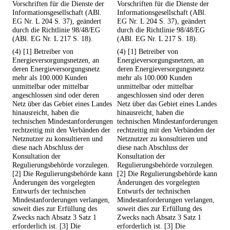
Vorschriften für die Dienste der
Vorschriften für die Dienste der
Informationsgesellschaft (ABl.
Informationsgesellschaft (ABl.
EG Nr. L 204 S. 37), geändert
EG Nr. L 204 S. 37), geändert
durch die Richtlinie 98/48/EG
durch die Richtlinie 98/48/EG
(ABl. EG Nr. L 217 S. 18).
(ABl. EG Nr. L 217 S. 18).
(4) [1] Betreiber von
(4) [1] Betreiber von
Energieversorgungsnetzen, an
Energieversorgungsnetzen, an
deren Energieversorgungsnetz
deren Energieversorgungsnetz
mehr als 100.000 Kunden
mehr als 100.000 Kunden
unmittelbar oder mittelbar
unmittelbar oder mittelbar
angeschlossen sind oder deren
angeschlossen sind oder deren
Netz über das Gebiet eines Landes
Netz über das Gebiet eines Landes
hinausreicht, haben die
hinausreicht, haben die
technischen Mindestanforderungen
technischen Mindestanforderungen
rechtzeitig mit den Verbänden der
rechtzeitig mit den Verbänden der
Netznutzer zu konsultieren und
Netznutzer zu konsultieren und
diese nach Abschluss der
diese nach Abschluss der
Konsultation der
Konsultation der
Regulierungsbehörde vorzulegen.
Regulierungsbehörde vorzulegen.
[2] Die Regulierungsbehörde kann
[2] Die Regulierungsbehörde kann
Änderungen des vorgelegten
Änderungen des vorgelegten
Entwurfs der technischen
Entwurfs der technischen
Mindestanforderungen verlangen,
Mindestanforderungen verlangen,
soweit dies zur Erfüllung des
soweit dies zur Erfüllung des
Zwecks nach Absatz 3 Satz 1
Zwecks nach Absatz 3 Satz 1
erforderlich ist. [3] Die
erforderlich ist. [3] Die