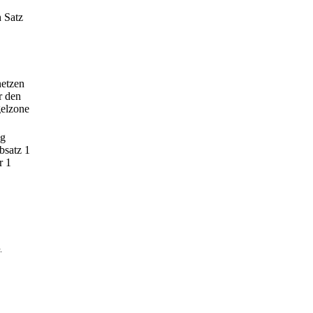
 Satz
netzen
r den
gelzone
ng
bsatz 1
r 1
.