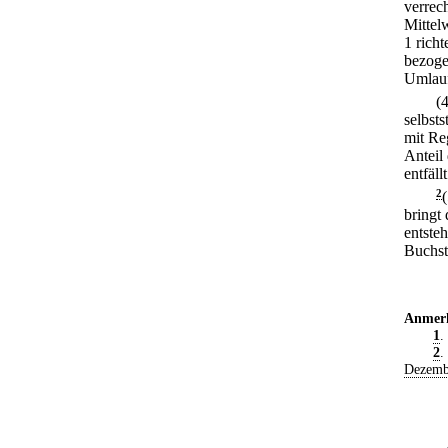
verrec
Mittel
1 rich
bezoge
Umlauf
(
selbst
mit Re
Anteil
entfällt
2
bringt
entste
Buchsta
Anmer
1
.
2
.
Dezemb