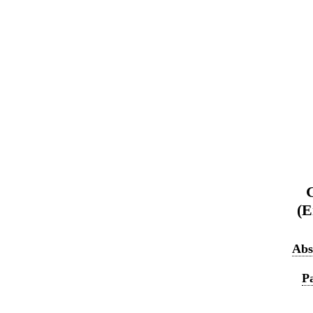
G
(E
Abs
P