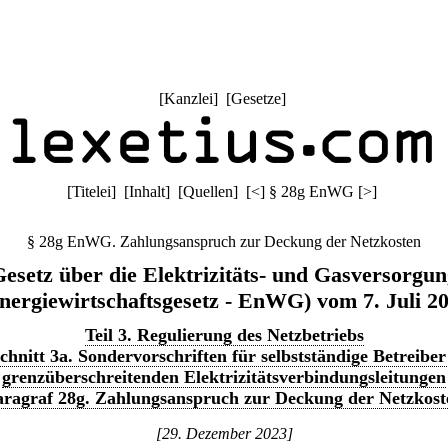
[
Kanzlei
] [
Gesetze
]
[
Titelei
] [
Inhalt
] [
Quellen
]
[
<
]
§ 28g EnWG
[
>
]
§ 28g EnWG. Zahlungsanspruch zur Deckung der Netzkosten
esetz über die Elektrizitäts- und Gasversorgu
nergiewirtschaftsgesetz - EnWG) vom 7. Juli 2
Teil 3. Regulierung des Netzbetriebs
chnitt 3a. Sondervorschriften für selbstständige Betreiber
grenzüberschreitenden Elektrizitätsverbindungsleitungen
aragraf 28g. Zahlungsanspruch zur Deckung der Netzkost
[29. Dezember 2023]