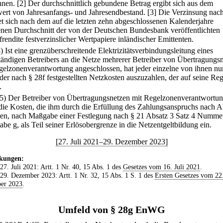
hnen.
[2] Der durchschnittlich gebundene Betrag ergibt sich aus dem
wert von Jahresanfangs- und Jahresendbestand.
[3] Die Verzinsung nach
tet sich nach dem auf die letzten zehn abgeschlossenen Kalenderjahre
nen Durchschnitt der von der Deutschen Bundesbank veröffentlichten
rendite festverzinslicher Wertpapiere inländischer Emittenten.
4) Ist eine grenzüberschreitende Elektrizitätsverbindungsleitung eines
ständigen Betreibers an die Netze mehrerer Betreiber von Übertragungs
gelzonenverantwortung angeschlossen, hat jeder einzelne von ihnen nu
 der nach § 28f festgestellten Netzkosten auszuzahlen, der auf seine Re
.
(5) Der Betreiber von Übertragungsnetzen mit Regelzonenverantwortu
 die Kosten, die ihm durch die Erfüllung des Zahlungsanspruchs nach A
hen, nach Maßgabe einer Festlegung nach § 21 Absatz 3 Satz 4 Numme
be g, als Teil seiner Erlösobergrenze in die Netzentgeltbildung ein.
[27. Juli 2021–29. Dezember 2023]
kungen:
 27. Juli 2021: Artt. 1 Nr. 40, 15 Abs. 1 des
Gesetzes vom 16. Juli 2021
.
 29. Dezember 2023: Artt. 1 Nr. 32, 15 Abs. 1 S. 1 des
Ersten Gesetzes vom 22
er 2023
.
Umfeld von § 28g EnWG