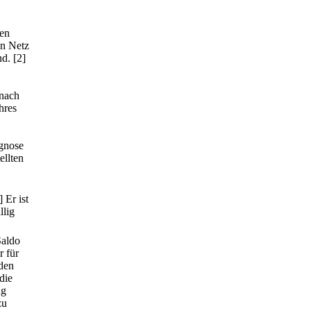
den
en Netz
nd.
[2]
 nach
hres
gnose
ellten
] Er ist
llig
Saldo
r für
nden
die
ng
zu