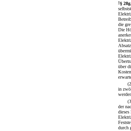
1
§ 28g
selbst
Elektr
Betrei
die gr
Die Hö
anerke
Elektr
Absatz
übermi
Elektr
Übertr
über d
Kosten
erwart
(
in zwö
werden
(
der na
dieses
Elektr
Festst
durch 