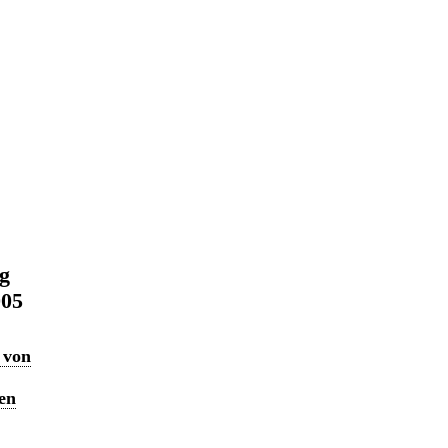
ng
005
 von
en