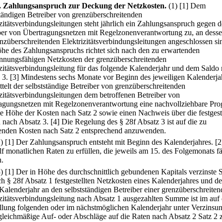
.
Zahlungsanspruch zur Deckung der Netzkosten.
(1)
[1] Dem
ständigen Betreiber von grenzüberschreitenden
izitätsverbindungsleitungen steht jährlich ein Zahlungsanspruch gegen 
ber von Übertragungsnetzen mit Regelzonenverantwortung zu, an dess
enzüberschreitenden Elektrizitätsverbindungsleitungen angeschlossen si
he des Zahlungsanspruchs richtet sich nach den zu erwartenden
nnungsfähigen Netzkosten der grenzüberschreitenden
izitätsverbindungsleitung für das folgende Kalenderjahr und dem Saldo
 3.
[3] Mindestens sechs Monate vor Beginn des jeweiligen Kalenderja
ttelt der selbstständige Betreiber von grenzüberschreitenden
izitätsverbindungsleitungen dem betroffenen Betreiber von
agungsnetzen mit Regelzonenverantwortung eine nachvollziehbare Pro
ie Höhe der Kosten nach Satz 2 sowie einen Nachweis über die festgest
 nach Absatz 3.
[4] Die Regelung des § 28f Absatz 3 ist auf die zu
enden Kosten nach Satz 2 entsprechend anzuwenden.
2)
[1] Der Zahlungsanspruch entsteht mit Beginn des Kalenderjahres.
[2
lf monatlichen Raten zu erfüllen, die jeweils am 15. des Folgemonats fä
.
3)
[1] Der in Höhe des durchschnittlich gebundenen Kapitals verzinste 
ch § 28f Absatz 1 festgestellten Netzkosten eines Kalenderjahres und de
 Kalenderjahr an den selbstständigen Betreiber einer grenzüberschreite
izitätsverbindungsleitung nach Absatz 1 ausgezahlten Summe ist im auf 
ellung folgenden oder im nächstmöglichen Kalenderjahr unter Verzinsu
gleichmäßige Auf- oder Abschläge auf die Raten nach Absatz 2 Satz 2 