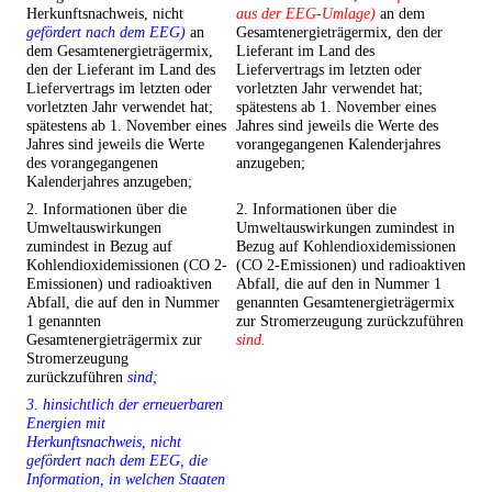
Herkunftsnachweis, nicht
aus der EEG-Umlage)
an dem
gefördert nach dem EEG)
an
Gesamtenergieträgermix, den der
dem Gesamtenergieträgermix,
Lieferant im Land des
den der Lieferant im Land des
Liefervertrags im letzten oder
Liefervertrags im letzten oder
vorletzten Jahr verwendet hat;
vorletzten Jahr verwendet hat;
spätestens ab 1. November eines
spätestens ab 1. November eines
Jahres sind jeweils die Werte des
Jahres sind jeweils die Werte
vorangegangenen Kalenderjahres
des vorangegangenen
anzugeben;
Kalenderjahres anzugeben;
2. Informationen über die
2. Informationen über die
Umweltauswirkungen
Umweltauswirkungen zumindest in
zumindest in Bezug auf
Bezug auf Kohlendioxidemissionen
Kohlendioxidemissionen (CO 2-
(CO 2-Emissionen) und radioaktiven
Emissionen) und radioaktiven
Abfall, die auf den in Nummer 1
Abfall, die auf den in Nummer
genannten Gesamtenergieträgermix
1 genannten
zur Stromerzeugung zurückzuführen
Gesamtenergieträgermix zur
sind.
Stromerzeugung
zurückzuführen
sind;
3. hinsichtlich der erneuerbaren
Energien mit
Herkunftsnachweis, nicht
gefördert nach dem EEG, die
Information, in welchen Staaten