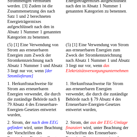
Strommengen vermieden
Energieträgermixes aufgeschlüsselt
werden. [3] Zudem ist die
nach den in Absatz 1 Nummer 1
Zusammensetzung des nach
genannten Kategorien zu benennen.
Satz 1 und 2 berechneten
Energieträgermixes
aufgeschlüsselt nach den in
Absatz 1 Nummer 1 genannten
Kategorien zu benennen.
(5) [1] Eine Verwendung von
(5) [1] Eine Verwendung von Strom
Strom aus erneuerbaren
aus erneuerbaren Energien zum
Energien zum Zweck der
Zweck der Stromkennzeichnung
Stromkennzeichnung nach
nach Absatz 1 Nummer 1 und Absatz
Absatz 1 Nummer 1 und Absatz
3 liegt nur vor, wenn
das
3 liegt nur vor, wenn
[der
Elektrizitätsversorgungsunternehmen
Stromlieferant]
1. Herkunftsnachweise für
1. Herkunftsnachweise für Strom
Strom aus erneuerbaren
aus erneuerbaren Energien
Energien verwendet, die durch
verwendet, die durch die zuständige
die zuständige Behörde nach §
Behörde nach § 79 Absatz 4 des
79 Absatz 4 des Erneuerbare-
Erneuerbare-Energien-Gesetzes
Energien-Gesetzes entwertet
entwertet wurden,
wurden,
2. Strom, der
nach dem EEG
2. Strom, der
aus der EEG-Umlage
gefördert
wird, unter Beachtung
finanziert
wird, unter Beachtung der
der Vorschriften des
Vorschriften des Erneuerbare-