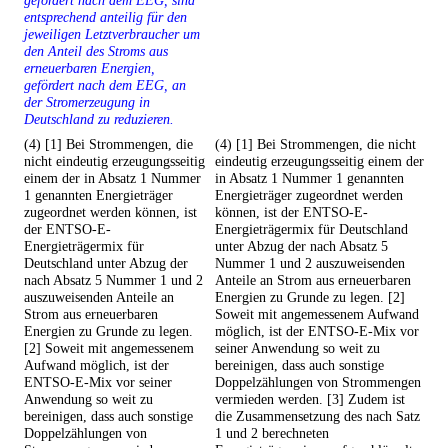
gefördert nach dem EEG, sind
entsprechend anteilig für den
jeweiligen Letztverbraucher um
den Anteil des Stroms aus
erneuerbaren Energien,
gefördert nach dem EEG, an
der Stromerzeugung in
Deutschland zu reduzieren.
(4) [1] Bei Strommengen, die
(4) [1] Bei Strommengen, die nicht
nicht eindeutig erzeugungsseitig
eindeutig erzeugungsseitig einem der
einem der in Absatz 1 Nummer
in Absatz 1 Nummer 1 genannten
1 genannten Energieträger
Energieträger zugeordnet werden
zugeordnet werden können, ist
können, ist der ENTSO-E-
der ENTSO-E-
Energieträgermix für Deutschland
Energieträgermix für
unter Abzug der nach Absatz 5
Deutschland unter Abzug der
Nummer 1 und 2 auszuweisenden
nach Absatz 5 Nummer 1 und 2
Anteile an Strom aus erneuerbaren
auszuweisenden Anteile an
Energien zu Grunde zu legen. [2]
Strom aus erneuerbaren
Soweit mit angemessenem Aufwand
Energien zu Grunde zu legen.
möglich, ist der ENTSO-E-Mix vor
[2] Soweit mit angemessenem
seiner Anwendung so weit zu
Aufwand möglich, ist der
bereinigen, dass auch sonstige
ENTSO-E-Mix vor seiner
Doppelzählungen von Strommengen
Anwendung so weit zu
vermieden werden. [3] Zudem ist
bereinigen, dass auch sonstige
die Zusammensetzung des nach Satz
Doppelzählungen von
1 und 2 berechneten