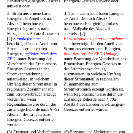
Erneuerbare-Energien-Gesetzes
Energien-Gesetzes ausweist oder
ausweist oder
3. Strom aus erneuerbaren
3. Strom aus erneuerbaren Energien
Energien als Anteil des nach
als Anteil des nach Absatz 4
Absatz 4 berechneten
berechneten Energieträgermixes
Energieträgermixes nach
nach Maßgabe des Absatz 4
Maßgabe des Absatz 4 ausweist.
ausweist. [2]
[2]
Stromlieferanten
sind
Elektrizitätsversorgungsunternehmen
berechtigt, für den Anteil von
sind berechtigt, für den Anteil von
Strom aus erneuerbaren
Strom aus erneuerbaren Energien,
Energien,
gefördert nach dem
finanziert aus der EEG-Umlage,
EEG,
unter Beachtung der
unter Beachtung der Vorschriften des
Vorschriften des Erneuerbare-
Erneuerbare-Energien-Gesetzes in
Energien-Gesetzes in der
der Stromkennzeichnung
Stromkennzeichnung
auszuweisen, in welchem Umfang
auszuweisen, in welchem
dieser Stromanteil in regionalem
Umfang dieser Stromanteil in
Zusammenhang zum
regionalem Zusammenhang
Stromverbrauch erzeugt worden ist,
zum Stromverbrauch erzeugt
wenn Regionalnachweise durch die
worden ist, wenn
zuständige Behörde nach § 79a
Regionalnachweise durch die
Absatz 4 des Erneuerbare-Energien-
zuständige Behörde nach § 79a
Gesetzes entwertet wurden.
Absatz 4 des Erneuerbare-
Energien-Gesetzes entwertet
wurden.
(6) Erzeuger und Vorlieferanten
(6) Erzeuger und Vorlieferanten von