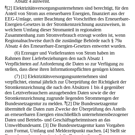
Absatz 4 ausweist.
8
[2] Elektrizitätsversorgungsunternehmen sind berechtigt, für den
Anteil von Strom aus erneuerbaren Energien, finanziert aus der
EEG-Umlage, unter Beachtung der Vorschriften des Erneuerbare-
Energien-Gesetzes in der Stromkennzeichnung auszuweisen, in
welchem Umfang dieser Stromanteil in regionalem
Zusammenhang zum Stromverbrauch erzeugt worden ist, wenn
Regionalnachweise durch die zuständige Behörde nach § 79a
Absatz 4 des Erneuerbare-Energien-Gesetzes entwertet wurden.
(6) Erzeuger und Vorlieferanten von Strom haben im
Rahmen ihrer Lieferbeziehungen den nach Absatz 1
Verpflichteten auf Anforderung die Daten so zur Verfügung zu
stellen, dass diese ihren Informationspflichten genügen können.
(7)
[1] Elektrizitätsversorgungsunternehmen sind
verpflichtet, einmal jährlich zur Überprüfung der Richtigkeit der
Stromkennzeichnung die nach den Absätzen 1 bis 4 gegenüber
den Letztverbrauchern anzugebenden Daten sowie die der
Stromkennzeichnung zugrunde liegenden Strommengen der
Bundesnetzagentur zu melden.
9
[2] Die Bundesnetzagentur
übermittelt die Daten zum Zwecke der Überprüfung des Anteils
an erneuerbaren Energien einschließlich unternehmensbezogener
Daten und Betriebs- und Geschäftsgeheimnissen an das
Umweltbundesamt.
[3] Die Bundesnetzagentur kann Vorgaben
zum Format, Umfang und Meldezeitpunkt machen.
[4] Stellt sie