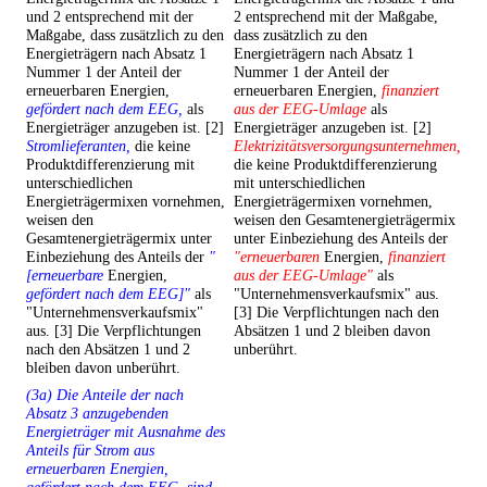
und 2 entsprechend mit der
2 entsprechend mit der Maßgabe,
Maßgabe, dass zusätzlich zu den
dass zusätzlich zu den
Energieträgern nach Absatz 1
Energieträgern nach Absatz 1
Nummer 1 der Anteil der
Nummer 1 der Anteil der
erneuerbaren Energien,
erneuerbaren Energien,
finanziert
gefördert nach dem EEG,
als
aus der EEG-Umlage
als
Energieträger anzugeben ist. [2]
Energieträger anzugeben ist. [2]
Stromlieferanten,
die keine
Elektrizitätsversorgungsunternehmen,
Produktdifferenzierung mit
die keine Produktdifferenzierung
unterschiedlichen
mit unterschiedlichen
Energieträgermixen vornehmen,
Energieträgermixen vornehmen,
weisen den
weisen den Gesamtenergieträgermix
Gesamtenergieträgermix unter
unter Einbeziehung des Anteils der
Einbeziehung des Anteils der
"
"erneuerbaren
Energien,
finanziert
[erneuerbare
Energien,
aus der EEG-Umlage"
als
gefördert nach dem EEG]"
als
"Unternehmensverkaufsmix" aus.
"Unternehmensverkaufsmix"
[3] Die Verpflichtungen nach den
aus. [3] Die Verpflichtungen
Absätzen 1 und 2 bleiben davon
nach den Absätzen 1 und 2
unberührt.
bleiben davon unberührt.
(3a) Die Anteile der nach
Absatz 3 anzugebenden
Energieträger mit Ausnahme des
Anteils für Strom aus
erneuerbaren Energien,