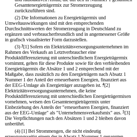
Gesamtenergieträgermix zur Stromerzeugung
zurückzuführen sind.
(2) Die Informationen zu Energieträgermix und
Umweltauswirkungen sind mit den entsprechenden
Durchschnittswerten der Stromerzeugung in Deutschland zu
ergänzen und verbraucherfreundlich und in angemessener Größe
in grafisch visualisierter Form darzustellen.
(3)
3
[1] Sofern ein Elektrizitätsversorgungsunternehmen im
Rahmen des Verkaufs an Letztverbraucher eine
Produktdifferenzierung mit unterschiedlichem Energieträgermix
vornimmt, gelten für diese Produkte sowie für den verbleibenden
Energieträgermix die Absätze 1 und 2 entsprechend mit der
Maßgabe, dass zusätzlich zu den Energieträgern nach Absatz 1
Nummer 1 der Anteil der erneuerbaren Energien, finanziert aus
der EEG-Umlage als Energieträger anzugeben ist.
4
[2]
Elektrizitätsversorgungsunternehmen, die keine
Produktdifferenzierung mit unterschiedlichen Energieträgermixen
vornehmen, weisen den Gesamtenergieträgermix unter
Einbeziehung des Anteils der "erneuerbaren Energien, finanziert
aus der EEG-Umlage" als "Unternehmensverkaufsmix" aus.
5
[3]
Die Verpflichtungen nach den Absätzen 1 und 2 bleiben davon
unberührt.
(4)
[1] Bei Strommengen, die nicht eindeutig
erzeugungsseitig einem der in Absatz 1 Nummer 1 genannten