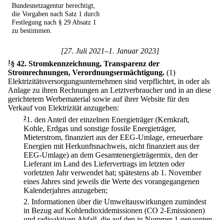
Bundesnetzagentur berechtigt,
die Vorgaben nach Satz 1 durch
Festlegung nach § 29 Absatz 1
zu bestimmen.
[27. Juli 2021–1. Januar 2023]
1
§ 42
.
Stromkennzeichnung, Transparenz der
Stromrechnungen, Verordnungsermächtigung.
(1)
Elektrizitätsversorgungsunternehmen sind verpflichtet, in oder als
Anlage zu ihren Rechnungen an Letztverbraucher und in an diese
gerichtetem Werbematerial sowie auf ihrer Website für den
Verkauf von Elektrizität anzugeben:
2
1.
den Anteil der einzelnen Energieträger (Kernkraft,
Kohle, Erdgas und sonstige fossile Energieträger,
Mieterstrom, finanziert aus der EEG-Umlage, erneuerbare
Energien mit Herkunftsnachweis, nicht finanziert aus der
EEG-Umlage) an dem Gesamtenergieträgermix, den der
Lieferant im Land des Liefervertrags im letzten oder
vorletzten Jahr verwendet hat; spätestens ab 1. November
eines Jahres sind jeweils die Werte des vorangegangenen
Kalenderjahres anzugeben;
2.
Informationen über die Umweltauswirkungen zumindest
in Bezug auf Kohlendioxidemissionen (CO 2-Emissionen)
und radioaktiven Abfall, die auf den in Nummer 1 genannten