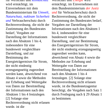
für Wirtschaft und
Klimaschutz
Wirtschaft und
Energie
wird
wird ermächtigt, im
ermächtigt, im Einvernehmen mit
Einvernehmen mit dem
dem Bundesministerium
der Justiz
Bundesministerium für
Umwelt,
und
für Verbraucherschutz durch
Naturschutz, nukleare Sicherheit
Rechtsverordnung, die nicht der
und
Verbraucherschutz durch
Zustimmung des Bundesrates bedarf,
Rechtsverordnung, die nicht der
Vorgaben zur Darstellung der
Zustimmung des Bundesrates
Informationen nach den Absätzen 1
bedarf, Vorgaben zur
bis 4, insbesondere für eine
Darstellung der Informationen
bundesweit vergleichbare
nach den Absätzen 1 bis 4,
Darstellung, und zur Bestimmung
insbesondere für eine
des Energieträgermixes für Strom,
bundesweit vergleichbare
der nicht eindeutig erzeugungsseitig
Darstellung, und zur
zugeordnet werden kann,
Bestimmung des
abweichend von Absatz 4 sowie die
Energieträgermixes für Strom,
Methoden zur Erhebung und
der nicht eindeutig
Weitergabe von Daten zur
erzeugungsseitig zugeordnet
Bereitstellung der Informationen
werden kann, abweichend von
nach den Absätzen 1 bis 4
Absatz 4 sowie die Methoden
festzulegen. [2] Solange eine
zur Erhebung und Weitergabe
Rechtsverordnung nicht erlassen
von Daten zur Bereitstellung
wurde, ist die Bundesnetzagentur
der Informationen nach den
berechtigt, die Vorgaben nach Satz 1
Absätzen 1 bis 4 festzulegen.
durch Festlegung nach § 29 Absatz 1
[2] Solange eine
zu bestimmen.
Rechtsverordnung nicht erlassen
wurde, ist die