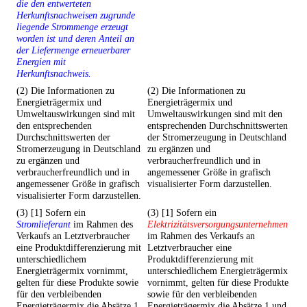
die den entwerteten
Herkunftsnachweisen zugrunde
liegende Strommenge erzeugt
worden ist und deren Anteil an
der Liefermenge erneuerbarer
Energien mit
Herkunftsnachweis.
(2) Die Informationen zu
(2) Die Informationen zu
Energieträgermix und
Energieträgermix und
Umweltauswirkungen sind mit
Umweltauswirkungen sind mit den
den entsprechenden
entsprechenden Durchschnittswerten
Durchschnittswerten der
der Stromerzeugung in Deutschland
Stromerzeugung in Deutschland
zu ergänzen und
zu ergänzen und
verbraucherfreundlich und in
verbraucherfreundlich und in
angemessener Größe in grafisch
angemessener Größe in grafisch
visualisierter Form darzustellen.
visualisierter Form darzustellen.
(3) [1] Sofern ein
(3) [1] Sofern ein
Stromlieferant
im Rahmen des
Elektrizitätsversorgungsunternehmen
Verkaufs an Letztverbraucher
im Rahmen des Verkaufs an
eine Produktdifferenzierung mit
Letztverbraucher eine
unterschiedlichem
Produktdifferenzierung mit
Energieträgermix vornimmt,
unterschiedlichem Energieträgermix
gelten für diese Produkte sowie
vornimmt, gelten für diese Produkte
für den verbleibenden
sowie für den verbleibenden
Energieträgermix die Absätze 1
Energieträgermix die Absätze 1 und