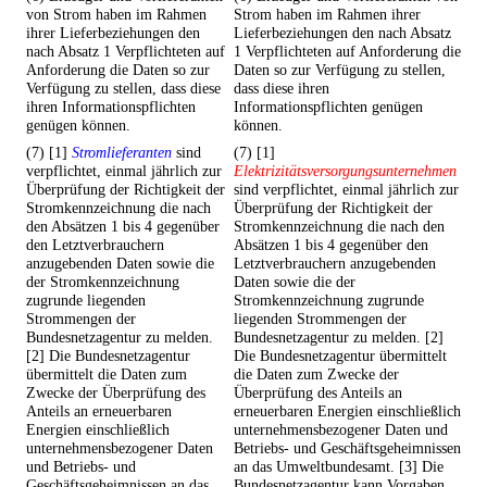
von Strom haben im Rahmen
Strom haben im Rahmen ihrer
ihrer Lieferbeziehungen den
Lieferbeziehungen den nach Absatz
nach Absatz 1 Verpflichteten auf
1 Verpflichteten auf Anforderung die
Anforderung die Daten so zur
Daten so zur Verfügung zu stellen,
Verfügung zu stellen, dass diese
dass diese ihren
ihren Informationspflichten
Informationspflichten genügen
genügen können.
können.
(7) [1]
Stromlieferanten
sind
(7) [1]
verpflichtet, einmal jährlich zur
Elektrizitätsversorgungsunternehmen
Überprüfung der Richtigkeit der
sind verpflichtet, einmal jährlich zur
Stromkennzeichnung die nach
Überprüfung der Richtigkeit der
den Absätzen 1 bis 4 gegenüber
Stromkennzeichnung die nach den
den Letztverbrauchern
Absätzen 1 bis 4 gegenüber den
anzugebenden Daten sowie die
Letztverbrauchern anzugebenden
der Stromkennzeichnung
Daten sowie die der
zugrunde liegenden
Stromkennzeichnung zugrunde
Strommengen der
liegenden Strommengen der
Bundesnetzagentur zu melden.
Bundesnetzagentur zu melden. [2]
[2] Die Bundesnetzagentur
Die Bundesnetzagentur übermittelt
übermittelt die Daten zum
die Daten zum Zwecke der
Zwecke der Überprüfung des
Überprüfung des Anteils an
Anteils an erneuerbaren
erneuerbaren Energien einschließlich
Energien einschließlich
unternehmensbezogener Daten und
unternehmensbezogener Daten
Betriebs- und Geschäftsgeheimnissen
und Betriebs- und
an das Umweltbundesamt. [3] Die
Geschäftsgeheimnissen an das
Bundesnetzagentur kann Vorgaben