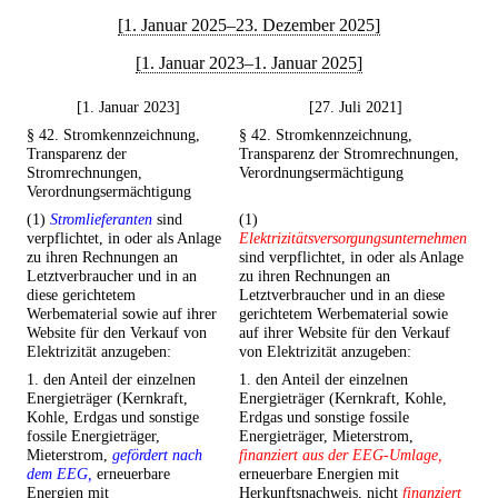
[1. Januar 2025–23. Dezember 2025]
[1. Januar 2023–1. Januar 2025]
[1. Januar 2023]
[27. Juli 2021]
§ 42. Stromkennzeichnung,
§ 42. Stromkennzeichnung,
Transparenz der
Transparenz der Stromrechnungen,
Stromrechnungen,
Verordnungsermächtigung
Verordnungsermächtigung
(1)
Stromlieferanten
sind
(1)
verpflichtet, in oder als Anlage
Elektrizitätsversorgungsunternehmen
zu ihren Rechnungen an
sind verpflichtet, in oder als Anlage
Letztverbraucher und in an
zu ihren Rechnungen an
diese gerichtetem
Letztverbraucher und in an diese
Werbematerial sowie auf ihrer
gerichtetem Werbematerial sowie
Website für den Verkauf von
auf ihrer Website für den Verkauf
Elektrizität anzugeben:
von Elektrizität anzugeben:
1. den Anteil der einzelnen
1. den Anteil der einzelnen
Energieträger (Kernkraft,
Energieträger (Kernkraft, Kohle,
Kohle, Erdgas und sonstige
Erdgas und sonstige fossile
fossile Energieträger,
Energieträger, Mieterstrom,
Mieterstrom,
gefördert nach
finanziert aus der EEG-Umlage,
dem EEG,
erneuerbare
erneuerbare Energien mit
Energien mit
Herkunftsnachweis, nicht
finanziert