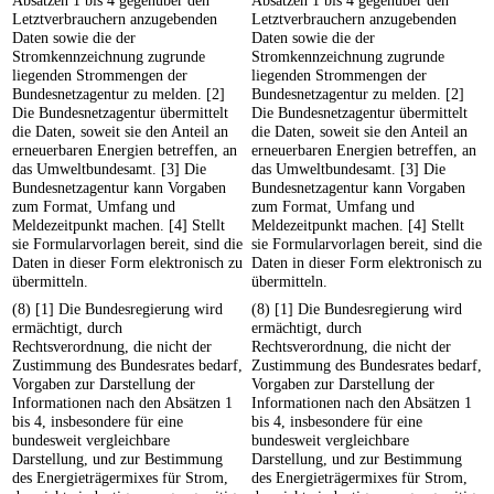
Absätzen 1 bis 4 gegenüber den
Absätzen 1 bis 4 gegenüber den
Letztverbrauchern anzugebenden
Letztverbrauchern anzugebenden
Daten sowie die der
Daten sowie die der
Stromkennzeichnung zugrunde
Stromkennzeichnung zugrunde
liegenden Strommengen der
liegenden Strommengen der
Bundesnetzagentur zu melden. [2]
Bundesnetzagentur zu melden. [2]
Die Bundesnetzagentur übermittelt
Die Bundesnetzagentur übermittelt
die Daten, soweit sie den Anteil an
die Daten, soweit sie den Anteil an
erneuerbaren Energien betreffen, an
erneuerbaren Energien betreffen, an
das Umweltbundesamt. [3] Die
das Umweltbundesamt. [3] Die
Bundesnetzagentur kann Vorgaben
Bundesnetzagentur kann Vorgaben
zum Format, Umfang und
zum Format, Umfang und
Meldezeitpunkt machen. [4] Stellt
Meldezeitpunkt machen. [4] Stellt
sie Formularvorlagen bereit, sind die
sie Formularvorlagen bereit, sind die
Daten in dieser Form elektronisch zu
Daten in dieser Form elektronisch zu
übermitteln.
übermitteln.
(8) [1] Die Bundesregierung wird
(8) [1] Die Bundesregierung wird
ermächtigt, durch
ermächtigt, durch
Rechtsverordnung, die nicht der
Rechtsverordnung, die nicht der
Zustimmung des Bundesrates bedarf,
Zustimmung des Bundesrates bedarf,
Vorgaben zur Darstellung der
Vorgaben zur Darstellung der
Informationen nach den Absätzen 1
Informationen nach den Absätzen 1
bis 4, insbesondere für eine
bis 4, insbesondere für eine
bundesweit vergleichbare
bundesweit vergleichbare
Darstellung, und zur Bestimmung
Darstellung, und zur Bestimmung
des Energieträgermixes für Strom,
des Energieträgermixes für Strom,