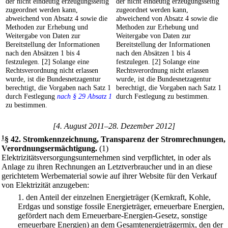
der nicht eindeutig erzeugungsseitig
der nicht eindeutig erzeugungsseitig
zugeordnet werden kann,
zugeordnet werden kann,
abweichend von Absatz 4 sowie die
abweichend von Absatz 4 sowie die
Methoden zur Erhebung und
Methoden zur Erhebung und
Weitergabe von Daten zur
Weitergabe von Daten zur
Bereitstellung der Informationen
Bereitstellung der Informationen
nach den Absätzen 1 bis 4
nach den Absätzen 1 bis 4
festzulegen. [2] Solange eine
festzulegen. [2] Solange eine
Rechtsverordnung nicht erlassen
Rechtsverordnung nicht erlassen
wurde, ist die Bundesnetzagentur
wurde, ist die Bundesnetzagentur
berechtigt, die Vorgaben nach Satz 1
berechtigt, die Vorgaben nach Satz 1
durch Festlegung
nach § 29 Absatz 1
durch Festlegung zu bestimmen.
zu bestimmen.
[4. August 2011–28. Dezember 2012]
1
§ 42
.
Stromkennzeichnung, Transparenz der Stromrechnungen,
Verordnungsermächtigung.
(1)
Elektrizitätsversorgungsunternehmen sind verpflichtet, in oder als
Anlage zu ihren Rechnungen an Letztverbraucher und in an diese
gerichtetem Werbematerial sowie auf ihrer Website für den Verkauf
von Elektrizität anzugeben:
1.
den Anteil der einzelnen Energieträger (Kernkraft, Kohle,
Erdgas und sonstige fossile Energieträger, erneuerbare Energien,
gefördert nach dem Erneuerbare-Energien-Gesetz, sonstige
erneuerbare Energien) an dem Gesamtenergieträgermix, den der