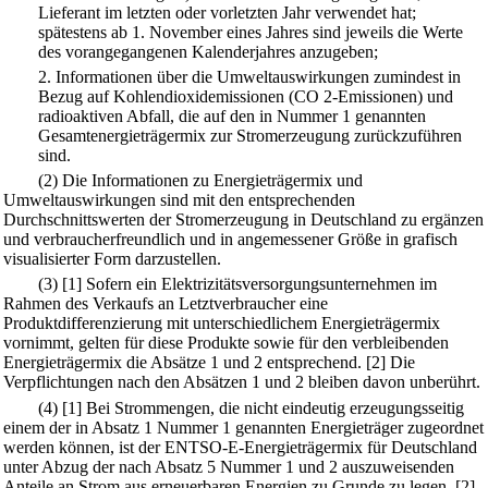
Lieferant im letzten oder vorletzten Jahr verwendet hat;
spätestens ab 1. November eines Jahres sind jeweils die Werte
des vorangegangenen Kalenderjahres anzugeben;
2.
Informationen über die Umweltauswirkungen zumindest in
Bezug auf Kohlendioxidemissionen (CO 2-Emissionen) und
radioaktiven Abfall, die auf den in Nummer 1 genannten
Gesamtenergieträgermix zur Stromerzeugung zurückzuführen
sind.
(2) Die Informationen zu Energieträgermix und
Umweltauswirkungen sind mit den entsprechenden
Durchschnittswerten der Stromerzeugung in Deutschland zu ergänzen
und verbraucherfreundlich und in angemessener Größe in grafisch
visualisierter Form darzustellen.
(3)
[1] Sofern ein Elektrizitätsversorgungsunternehmen im
Rahmen des Verkaufs an Letztverbraucher eine
Produktdifferenzierung mit unterschiedlichem Energieträgermix
vornimmt, gelten für diese Produkte sowie für den verbleibenden
Energieträgermix die Absätze 1 und 2 entsprechend.
[2] Die
Verpflichtungen nach den Absätzen 1 und 2 bleiben davon unberührt.
(4)
[1] Bei Strommengen, die nicht eindeutig erzeugungsseitig
einem der in Absatz 1 Nummer 1 genannten Energieträger zugeordnet
werden können, ist der ENTSO-E-Energieträgermix für Deutschland
unter Abzug der nach Absatz 5 Nummer 1 und 2 auszuweisenden
Anteile an Strom aus erneuerbaren Energien zu Grunde zu legen.
[2]