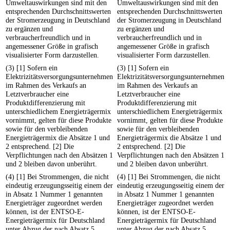
Umweltauswirkungen sind mit den
Umweltauswirkungen sind mit den
entsprechenden Durchschnittswerten
entsprechenden Durchschnittswerten
der Stromerzeugung in Deutschland
der Stromerzeugung in Deutschland
zu ergänzen und
zu ergänzen und
verbraucherfreundlich und in
verbraucherfreundlich und in
angemessener Größe in grafisch
angemessener Größe in grafisch
visualisierter Form darzustellen.
visualisierter Form darzustellen.
(3) [1] Sofern ein
(3) [1] Sofern ein
Elektrizitätsversorgungsunternehmen
Elektrizitätsversorgungsunternehmen
im Rahmen des Verkaufs an
im Rahmen des Verkaufs an
Letztverbraucher eine
Letztverbraucher eine
Produktdifferenzierung mit
Produktdifferenzierung mit
unterschiedlichem Energieträgermix
unterschiedlichem Energieträgermix
vornimmt, gelten für diese Produkte
vornimmt, gelten für diese Produkte
sowie für den verbleibenden
sowie für den verbleibenden
Energieträgermix die Absätze 1 und
Energieträgermix die Absätze 1 und
2 entsprechend. [2] Die
2 entsprechend. [2] Die
Verpflichtungen nach den Absätzen 1
Verpflichtungen nach den Absätzen 1
und 2 bleiben davon unberührt.
und 2 bleiben davon unberührt.
(4) [1] Bei Strommengen, die nicht
(4) [1] Bei Strommengen, die nicht
eindeutig erzeugungsseitig einem der
eindeutig erzeugungsseitig einem der
in Absatz 1 Nummer 1 genannten
in Absatz 1 Nummer 1 genannten
Energieträger zugeordnet werden
Energieträger zugeordnet werden
können, ist der ENTSO-E-
können, ist der ENTSO-E-
Energieträgermix für Deutschland
Energieträgermix für Deutschland
unter Abzug der nach Absatz 5
unter Abzug der nach Absatz 5