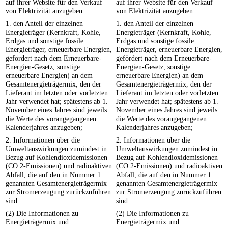
auf ihrer Website für den Verkauf
auf ihrer Website für den Verkauf
von Elektrizität anzugeben:
von Elektrizität anzugeben:
1. den Anteil der einzelnen
1. den Anteil der einzelnen
Energieträger (Kernkraft, Kohle,
Energieträger (Kernkraft, Kohle,
Erdgas und sonstige fossile
Erdgas und sonstige fossile
Energieträger, erneuerbare Energien,
Energieträger, erneuerbare Energien,
gefördert nach dem Erneuerbare-
gefördert nach dem Erneuerbare-
Energien-Gesetz, sonstige
Energien-Gesetz, sonstige
erneuerbare Energien) an dem
erneuerbare Energien) an dem
Gesamtenergieträgermix, den der
Gesamtenergieträgermix, den der
Lieferant im letzten oder vorletzten
Lieferant im letzten oder vorletzten
Jahr verwendet hat; spätestens ab 1.
Jahr verwendet hat; spätestens ab 1.
November eines Jahres sind jeweils
November eines Jahres sind jeweils
die Werte des vorangegangenen
die Werte des vorangegangenen
Kalenderjahres anzugeben;
Kalenderjahres anzugeben;
2. Informationen über die
2. Informationen über die
Umweltauswirkungen zumindest in
Umweltauswirkungen zumindest in
Bezug auf Kohlendioxidemissionen
Bezug auf Kohlendioxidemissionen
(CO 2-Emissionen) und radioaktiven
(CO 2-Emissionen) und radioaktiven
Abfall, die auf den in Nummer 1
Abfall, die auf den in Nummer 1
genannten Gesamtenergieträgermix
genannten Gesamtenergieträgermix
zur Stromerzeugung zurückzuführen
zur Stromerzeugung zurückzuführen
sind.
sind.
(2) Die Informationen zu
(2) Die Informationen zu
Energieträgermix und
Energieträgermix und