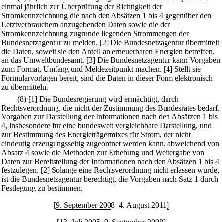
einmal jährlich zur Überprüfung der Richtigkeit der
Stromkennzeichnung die nach den Absätzen 1 bis 4 gegenüber den
Letztverbrauchern anzugebenden Daten sowie die der
Stromkennzeichnung zugrunde liegenden Strommengen der
Bundesnetzagentur zu melden.
[2] Die Bundesnetzagentur übermittelt
die Daten, soweit sie den Anteil an erneuerbaren Energien betreffen,
an das Umweltbundesamt.
[3] Die Bundesnetzagentur kann Vorgaben
zum Format, Umfang und Meldezeitpunkt machen.
[4] Stellt sie
Formularvorlagen bereit, sind die Daten in dieser Form elektronisch
zu übermitteln.
(8)
[1] Die Bundesregierung wird ermächtigt, durch
Rechtsverordnung, die nicht der Zustimmung des Bundesrates bedarf,
Vorgaben zur Darstellung der Informationen nach den Absätzen 1 bis
4, insbesondere für eine bundesweit vergleichbare Darstellung, und
zur Bestimmung des Energieträgermixes für Strom, der nicht
eindeutig erzeugungsseitig zugeordnet werden kann, abweichend von
Absatz 4 sowie die Methoden zur Erhebung und Weitergabe von
Daten zur Bereitstellung der Informationen nach den Absätzen 1 bis 4
festzulegen.
[2] Solange eine Rechtsverordnung nicht erlassen wurde,
ist die Bundesnetzagentur berechtigt, die Vorgaben nach Satz 1 durch
Festlegung zu bestimmen.
[9. September 2008–4. August 2011]
[13. Juli 2005–9. September 2008]