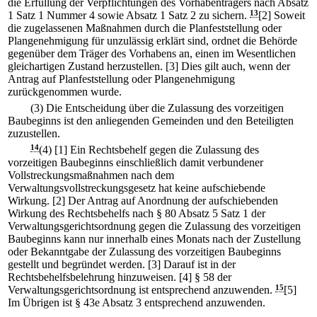
die Erfüllung der Verpflichtungen des Vorhabenträgers nach Absatz
1 Satz 1 Nummer 4 sowie Absatz 1 Satz 2 zu sichern.
13
[2] Soweit
die zugelassenen Maßnahmen durch die Planfeststellung oder
Plangenehmigung für unzulässig erklärt sind, ordnet die Behörde
gegenüber dem Träger des Vorhabens an, einen im Wesentlichen
gleichartigen Zustand herzustellen.
[3] Dies gilt auch, wenn der
Antrag auf Planfeststellung oder Plangenehmigung
zurückgenommen wurde.
(3) Die Entscheidung über die Zulassung des vorzeitigen
Baubeginns ist den anliegenden Gemeinden und den Beteiligten
zuzustellen.
14
(4)
[1] Ein Rechtsbehelf gegen die Zulassung des
vorzeitigen Baubeginns einschließlich damit verbundener
Vollstreckungsmaßnahmen nach dem
Verwaltungsvollstreckungsgesetz hat keine aufschiebende
Wirkung.
[2] Der Antrag auf Anordnung der aufschiebenden
Wirkung des Rechtsbehelfs nach § 80 Absatz 5 Satz 1 der
Verwaltungsgerichtsordnung gegen die Zulassung des vorzeitigen
Baubeginns kann nur innerhalb eines Monats nach der Zustellung
oder Bekanntgabe der Zulassung des vorzeitigen Baubeginns
gestellt und begründet werden.
[3] Darauf ist in der
Rechtsbehelfsbelehrung hinzuweisen.
[4] § 58 der
Verwaltungsgerichtsordnung ist entsprechend anzuwenden.
15
[5]
Im Übrigen ist § 43e Absatz 3 entsprechend anzuwenden.