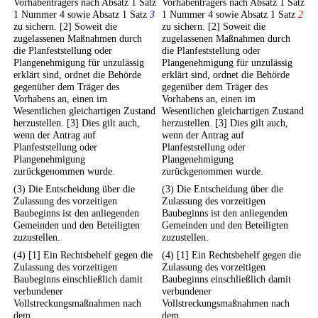
Vorhabenträgers nach Absatz 1 Satz
Vorhabenträgers nach Absatz 1 Satz
1 Nummer 4 sowie Absatz 1 Satz
3
1 Nummer 4 sowie Absatz 1 Satz
2
zu sichern. [2] Soweit die
zu sichern. [2] Soweit die
zugelassenen Maßnahmen durch
zugelassenen Maßnahmen durch
die Planfeststellung oder
die Planfeststellung oder
Plangenehmigung für unzulässig
Plangenehmigung für unzulässig
erklärt sind, ordnet die Behörde
erklärt sind, ordnet die Behörde
gegenüber dem Träger des
gegenüber dem Träger des
Vorhabens an, einen im
Vorhabens an, einen im
Wesentlichen gleichartigen Zustand
Wesentlichen gleichartigen Zustand
herzustellen. [3] Dies gilt auch,
herzustellen. [3] Dies gilt auch,
wenn der Antrag auf
wenn der Antrag auf
Planfeststellung oder
Planfeststellung oder
Plangenehmigung
Plangenehmigung
zurückgenommen wurde.
zurückgenommen wurde.
(3) Die Entscheidung über die
(3) Die Entscheidung über die
Zulassung des vorzeitigen
Zulassung des vorzeitigen
Baubeginns ist den anliegenden
Baubeginns ist den anliegenden
Gemeinden und den Beteiligten
Gemeinden und den Beteiligten
zuzustellen.
zuzustellen.
(4) [1] Ein Rechtsbehelf gegen die
(4) [1] Ein Rechtsbehelf gegen die
Zulassung des vorzeitigen
Zulassung des vorzeitigen
Baubeginns einschließlich damit
Baubeginns einschließlich damit
verbundener
verbundener
Vollstreckungsmaßnahmen nach
Vollstreckungsmaßnahmen nach
dem
dem