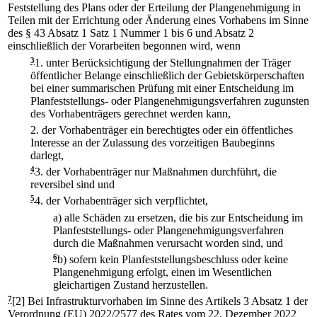
Feststellung des Plans oder der Erteilung der Plangenehmigung in
Teilen mit der Errichtung oder Änderung eines Vorhabens im Sinne
des § 43 Absatz 1 Satz 1 Nummer 1 bis 6 und Absatz 2
einschließlich der Vorarbeiten begonnen wird, wenn
3
1.
unter Berücksichtigung der Stellungnahmen der Träger
öffentlicher Belange einschließlich der Gebietskörperschaften
bei einer summarischen Prüfung mit einer Entscheidung im
Planfeststellungs- oder Plangenehmigungsverfahren zugunsten
des Vorhabenträgers gerechnet werden kann,
2.
der Vorhabenträger ein berechtigtes oder ein öffentliches
Interesse an der Zulassung des vorzeitigen Baubeginns
darlegt,
4
3.
der Vorhabenträger nur Maßnahmen durchführt, die
reversibel sind und
5
4.
der Vorhabenträger sich verpflichtet,
a)
alle Schäden zu ersetzen, die bis zur Entscheidung im
Planfeststellungs- oder Plangenehmigungsverfahren
durch die Maßnahmen verursacht worden sind, und
6
b)
sofern kein Planfeststellungsbeschluss oder keine
Plangenehmigung erfolgt, einen im Wesentlichen
gleichartigen Zustand herzustellen.
7
[2] Bei Infrastrukturvorhaben im Sinne des Artikels 3 Absatz 1 der
Verordnung (EU) 2022/2577 des Rates vom 22. Dezember 2022