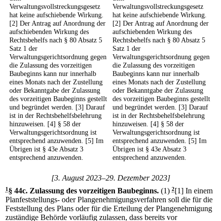
Verwaltungsvollstreckungsgesetz
Verwaltungsvollstreckungsgesetz
hat keine aufschiebende Wirkung.
hat keine aufschiebende Wirkung.
[2] Der Antrag auf Anordnung der
[2] Der Antrag auf Anordnung der
aufschiebenden Wirkung des
aufschiebenden Wirkung des
Rechtsbehelfs nach § 80 Absatz 5
Rechtsbehelfs nach § 80 Absatz 5
Satz 1 der
Satz 1 der
Verwaltungsgerichtsordnung gegen
Verwaltungsgerichtsordnung gegen
die Zulassung des vorzeitigen
die Zulassung des vorzeitigen
Baubeginns kann nur innerhalb
Baubeginns kann nur innerhalb
eines Monats nach der Zustellung
eines Monats nach der Zustellung
oder Bekanntgabe der Zulassung
oder Bekanntgabe der Zulassung
des vorzeitigen Baubeginns gestellt
des vorzeitigen Baubeginns gestellt
und begründet werden. [3] Darauf
und begründet werden. [3] Darauf
ist in der Rechtsbehelfsbelehrung
ist in der Rechtsbehelfsbelehrung
hinzuweisen. [4] § 58 der
hinzuweisen. [4] § 58 der
Verwaltungsgerichtsordnung ist
Verwaltungsgerichtsordnung ist
entsprechend anzuwenden. [5] Im
entsprechend anzuwenden. [5] Im
Übrigen ist § 43e Absatz 3
Übrigen ist § 43e Absatz 3
entsprechend anzuwenden.
entsprechend anzuwenden.
[3. August 2023–29. Dezember 2023]
1
§ 44c
.
Zulassung des vorzeitigen Baubeginns.
(1)
2
[1] In einem
Planfeststellungs- oder Plangenehmigungsverfahren soll die für die
Feststellung des Plans oder für die Erteilung der Plangenehmigung
zuständige Behörde vorläufig zulassen, dass bereits vor