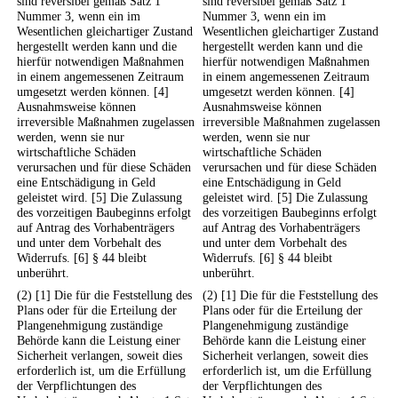
sind reversibel gemäß Satz 1
sind reversibel gemäß Satz 1
Nummer 3, wenn ein im
Nummer 3, wenn ein im
Wesentlichen gleichartiger Zustand
Wesentlichen gleichartiger Zustand
hergestellt werden kann und die
hergestellt werden kann und die
hierfür notwendigen Maßnahmen
hierfür notwendigen Maßnahmen
in einem angemessenen Zeitraum
in einem angemessenen Zeitraum
umgesetzt werden können. [4]
umgesetzt werden können. [4]
Ausnahmsweise können
Ausnahmsweise können
irreversible Maßnahmen zugelassen
irreversible Maßnahmen zugelassen
werden, wenn sie nur
werden, wenn sie nur
wirtschaftliche Schäden
wirtschaftliche Schäden
verursachen und für diese Schäden
verursachen und für diese Schäden
eine Entschädigung in Geld
eine Entschädigung in Geld
geleistet wird. [5] Die Zulassung
geleistet wird. [5] Die Zulassung
des vorzeitigen Baubeginns erfolgt
des vorzeitigen Baubeginns erfolgt
auf Antrag des Vorhabenträgers
auf Antrag des Vorhabenträgers
und unter dem Vorbehalt des
und unter dem Vorbehalt des
Widerrufs. [6] § 44 bleibt
Widerrufs. [6] § 44 bleibt
unberührt.
unberührt.
(2) [1] Die für die Feststellung des
(2) [1] Die für die Feststellung des
Plans oder für die Erteilung der
Plans oder für die Erteilung der
Plangenehmigung zuständige
Plangenehmigung zuständige
Behörde kann die Leistung einer
Behörde kann die Leistung einer
Sicherheit verlangen, soweit dies
Sicherheit verlangen, soweit dies
erforderlich ist, um die Erfüllung
erforderlich ist, um die Erfüllung
der Verpflichtungen des
der Verpflichtungen des