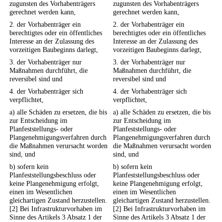
zugunsten des Vorhabenträgers
zugunsten des Vorhabenträgers
gerechnet werden kann,
gerechnet werden kann,
2. der Vorhabenträger ein
2. der Vorhabenträger ein
berechtigtes oder ein öffentliches
berechtigtes oder ein öffentliches
Interesse an der Zulassung des
Interesse an der Zulassung des
vorzeitigen Baubeginns darlegt,
vorzeitigen Baubeginns darlegt,
3. der Vorhabenträger nur
3. der Vorhabenträger nur
Maßnahmen durchführt, die
Maßnahmen durchführt, die
reversibel sind und
reversibel sind und
4. der Vorhabenträger sich
4. der Vorhabenträger sich
verpflichtet,
verpflichtet,
a) alle Schäden zu ersetzen, die bis
a) alle Schäden zu ersetzen, die bis
zur Entscheidung im
zur Entscheidung im
Planfeststellungs- oder
Planfeststellungs- oder
Plangenehmigungsverfahren durch
Plangenehmigungsverfahren durch
die Maßnahmen verursacht worden
die Maßnahmen verursacht worden
sind, und
sind, und
b) sofern kein
b) sofern kein
Planfeststellungsbeschluss oder
Planfeststellungsbeschluss oder
keine Plangenehmigung erfolgt,
keine Plangenehmigung erfolgt,
einen im Wesentlichen
einen im Wesentlichen
gleichartigen Zustand herzustellen.
gleichartigen Zustand herzustellen.
[2] Bei Infrastrukturvorhaben im
[2] Bei Infrastrukturvorhaben im
Sinne des Artikels 3 Absatz 1 der
Sinne des Artikels 3 Absatz 1 der