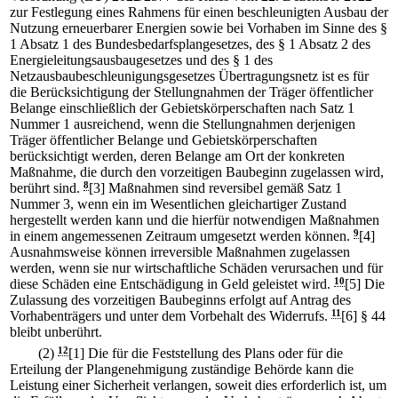
zur Festlegung eines Rahmens für einen beschleunigten Ausbau der
Nutzung erneuerbarer Energien sowie bei Vorhaben im Sinne des §
1 Absatz 1 des Bundesbedarfsplangesetzes, des § 1 Absatz 2 des
Energieleitungsausbaugesetzes und des § 1 des
Netzausbaubeschleunigungsgesetzes Übertragungsnetz ist es für
die Berücksichtigung der Stellungnahmen der Träger öffentlicher
Belange einschließlich der Gebietskörperschaften nach Satz 1
Nummer 1 ausreichend, wenn die Stellungnahmen derjenigen
Träger öffentlicher Belange und Gebietskörperschaften
berücksichtigt werden, deren Belange am Ort der konkreten
Maßnahme, die durch den vorzeitigen Baubeginn zugelassen wird,
berührt sind.
8
[3] Maßnahmen sind reversibel gemäß Satz 1
Nummer 3, wenn ein im Wesentlichen gleichartiger Zustand
hergestellt werden kann und die hierfür notwendigen Maßnahmen
in einem angemessenen Zeitraum umgesetzt werden können.
9
[4]
Ausnahmsweise können irreversible Maßnahmen zugelassen
werden, wenn sie nur wirtschaftliche Schäden verursachen und für
diese Schäden eine Entschädigung in Geld geleistet wird.
10
[5] Die
Zulassung des vorzeitigen Baubeginns erfolgt auf Antrag des
Vorhabenträgers und unter dem Vorbehalt des Widerrufs.
11
[6] § 44
bleibt unberührt.
(2)
12
[1] Die für die Feststellung des Plans oder für die
Erteilung der Plangenehmigung zuständige Behörde kann die
Leistung einer Sicherheit verlangen, soweit dies erforderlich ist, um