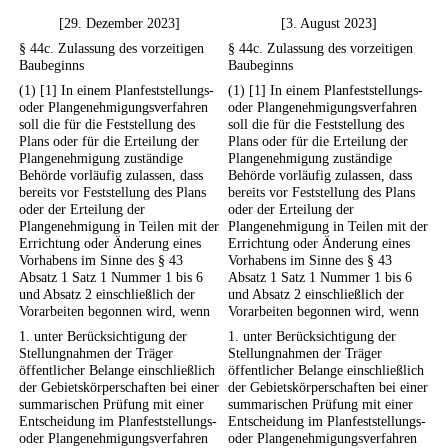
[29. Dezember 2023]
[3. August 2023]
§ 44c. Zulassung des vorzeitigen
§ 44c. Zulassung des vorzeitigen
Baubeginns
Baubeginns
(1) [1] In einem Planfeststellungs-
(1) [1] In einem Planfeststellungs-
oder Plangenehmigungsverfahren
oder Plangenehmigungsverfahren
soll die für die Feststellung des
soll die für die Feststellung des
Plans oder für die Erteilung der
Plans oder für die Erteilung der
Plangenehmigung zuständige
Plangenehmigung zuständige
Behörde vorläufig zulassen, dass
Behörde vorläufig zulassen, dass
bereits vor Feststellung des Plans
bereits vor Feststellung des Plans
oder der Erteilung der
oder der Erteilung der
Plangenehmigung in Teilen mit der
Plangenehmigung in Teilen mit der
Errichtung oder Änderung eines
Errichtung oder Änderung eines
Vorhabens im Sinne des § 43
Vorhabens im Sinne des § 43
Absatz 1 Satz 1 Nummer 1 bis 6
Absatz 1 Satz 1 Nummer 1 bis 6
und Absatz 2 einschließlich der
und Absatz 2 einschließlich der
Vorarbeiten begonnen wird, wenn
Vorarbeiten begonnen wird, wenn
1. unter Berücksichtigung der
1. unter Berücksichtigung der
Stellungnahmen der Träger
Stellungnahmen der Träger
öffentlicher Belange einschließlich
öffentlicher Belange einschließlich
der Gebietskörperschaften bei einer
der Gebietskörperschaften bei einer
summarischen Prüfung mit einer
summarischen Prüfung mit einer
Entscheidung im Planfeststellungs-
Entscheidung im Planfeststellungs-
oder Plangenehmigungsverfahren
oder Plangenehmigungsverfahren