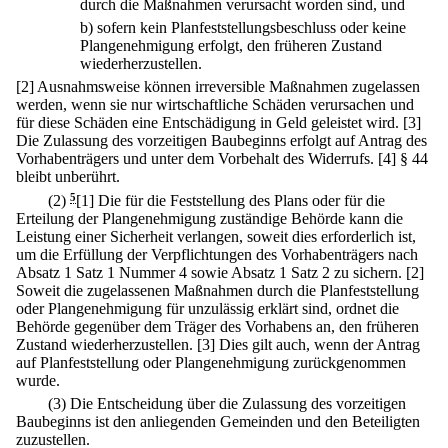
durch die Maßnahmen verursacht worden sind, und
b)
sofern kein Planfeststellungsbeschluss oder keine
Plangenehmigung erfolgt, den früheren Zustand
wiederherzustellen.
[2] Ausnahmsweise können irreversible Maßnahmen zugelassen
werden, wenn sie nur wirtschaftliche Schäden verursachen und
für diese Schäden eine Entschädigung in Geld geleistet wird.
[3]
Die Zulassung des vorzeitigen Baubeginns erfolgt auf Antrag des
Vorhabenträgers und unter dem Vorbehalt des Widerrufs.
[4] § 44
bleibt unberührt.
(2)
5
[1] Die für die Feststellung des Plans oder für die
Erteilung der Plangenehmigung zuständige Behörde kann die
Leistung einer Sicherheit verlangen, soweit dies erforderlich ist,
um die Erfüllung der Verpflichtungen des Vorhabenträgers nach
Absatz 1 Satz 1 Nummer 4 sowie Absatz 1 Satz 2 zu sichern.
[2]
Soweit die zugelassenen Maßnahmen durch die Planfeststellung
oder Plangenehmigung für unzulässig erklärt sind, ordnet die
Behörde gegenüber dem Träger des Vorhabens an, den früheren
Zustand wiederherzustellen.
[3] Dies gilt auch, wenn der Antrag
auf Planfeststellung oder Plangenehmigung zurückgenommen
wurde.
(3) Die Entscheidung über die Zulassung des vorzeitigen
Baubeginns ist den anliegenden Gemeinden und den Beteiligten
zuzustellen.