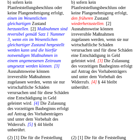
b) sofern kein
b) sofern kein
Planfeststellungsbeschluss oder
Planfeststellungsbeschluss oder
keine Plangenehmigung erfolgt,
keine Plangenehmigung erfolgt,
einen im Wesentlichen
den früheren
Zustand
gleichartigen
Zustand
wiederherzustellen.
[2]
herzustellen.
[2]
Maßnahmen sind
Ausnahmsweise können
reversibel gemäß Satz 1 Nummer
irreversible Maßnahmen
3, wenn ein im Wesentlichen
zugelassen werden, wenn sie nur
gleichartiger Zustand hergestellt
wirtschaftliche Schäden
werden kann und die hierfür
verursachen und für diese Schäden
notwendigen Maßnahmen in
eine Entschädigung in Geld
einem angemessenen Zeitraum
geleistet wird.
[3]
Die Zulassung
umgesetzt werden können. [3]
des vorzeitigen Baubeginns erfolgt
Ausnahmsweise können
auf Antrag des Vorhabenträgers
irreversible Maßnahmen
und unter dem Vorbehalt des
zugelassen werden, wenn sie nur
Widerrufs.
[4]
§ 44 bleibt
wirtschaftliche Schäden
unberührt.
verursachen und für diese Schäden
eine Entschädigung in Geld
geleistet wird.
[4]
Die Zulassung
des vorzeitigen Baubeginns erfolgt
auf Antrag des Vorhabenträgers
und unter dem Vorbehalt des
Widerrufs.
[5]
§ 44 bleibt
unberührt.
(2) [1] Die für die Feststellung
(2) [1] Die für die Feststellung