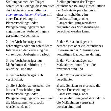
Stellungnahmen der Träger
Stellungnahmen der Träger
öffentlicher Belange einschließlich
öffentlicher Belange einschließlich
der Gebietskörperschaften
bei
der Gebietskörperschaften mit
einer summarischen Prüfung
mit
einer Entscheidung im
einer Entscheidung im
Planfeststellungs- oder
Planfeststellungs- oder
Plangenehmigungsverfahren
Plangenehmigungsverfahren
zugunsten des Vorhabenträgers
zugunsten des Vorhabenträgers
gerechnet werden kann,
gerechnet werden kann,
2. der Vorhabenträger ein
2. der Vorhabenträger ein
berechtigtes oder ein öffentliches
berechtigtes oder ein öffentliches
Interesse an der Zulassung des
Interesse an der Zulassung des
vorzeitigen Baubeginns darlegt,
vorzeitigen Baubeginns darlegt,
3. der Vorhabenträger nur
3. der Vorhabenträger nur
Maßnahmen durchführt, die
Maßnahmen durchführt, die
reversibel sind und
reversibel sind und
4. der Vorhabenträger sich
4. der Vorhabenträger sich
verpflichtet,
verpflichtet,
a) alle Schäden zu ersetzen, die
a) alle Schäden zu ersetzen, die
bis zur Entscheidung im
bis zur Entscheidung im
Planfeststellungs- oder
Planfeststellungs- oder
Plangenehmigungsverfahren durch
Plangenehmigungsverfahren durch
die Maßnahmen verursacht
die Maßnahmen verursacht
worden sind, und
worden sind, und