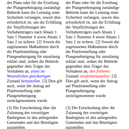
des Plans oder für die Erteilung
des Plans oder für die Erteilung
der Plangenehmigung zuständige
der Plangenehmigung zuständige
Behörde kann die Leistung einer
Behörde kann die Leistung einer
Sicherheit verlangen, soweit dies
Sicherheit verlangen, soweit dies
erforderlich ist, um die Erfüllung
erforderlich ist, um die Erfüllung
der Verpflichtungen des
der Verpflichtungen des
Vorhabenträgers nach Absatz 1
Vorhabenträgers nach Absatz 1
Satz 1 Nummer 4 sowie Absatz 1
Satz 1 Nummer 4 sowie Absatz 1
Satz 2 zu sichern. [2] Soweit die
Satz 2 zu sichern. [2] Soweit die
zugelassenen Maßnahmen durch
zugelassenen Maßnahmen durch
die Planfeststellung oder
die Planfeststellung oder
Plangenehmigung für unzulässig
Plangenehmigung für unzulässig
erklärt sind, ordnet die Behörde
erklärt sind, ordnet die Behörde
gegenüber dem Träger des
gegenüber dem Träger des
Vorhabens an,
einen im
Vorhabens an,
den früheren
Wesentlichen gleichartigen
Zustand
wiederherzustellen.
[3]
Zustand
herzustellen.
[3] Dies gilt
Dies gilt auch, wenn der Antrag
auch, wenn der Antrag auf
auf Planfeststellung oder
Planfeststellung oder
Plangenehmigung
Plangenehmigung
zurückgenommen wurde.
zurückgenommen wurde.
(3) Die Entscheidung über die
(3) Die Entscheidung über die
Zulassung des vorzeitigen
Zulassung des vorzeitigen
Baubeginns ist den anliegenden
Baubeginns ist den anliegenden
Gemeinden und den Beteiligten
Gemeinden und den Beteiligten
zuzustellen.
zuzustellen.