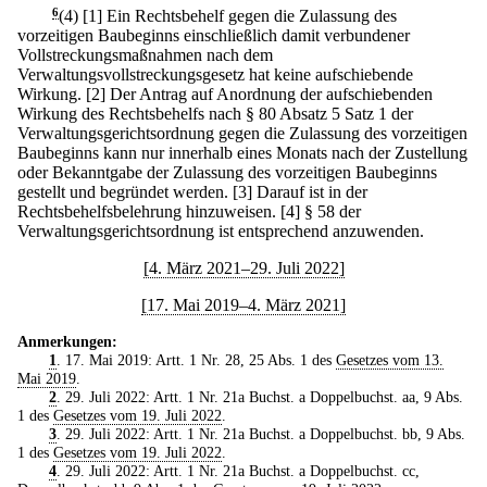
6
(4)
[1] Ein Rechtsbehelf gegen die Zulassung des
vorzeitigen Baubeginns einschließlich damit verbundener
Vollstreckungsmaßnahmen nach dem
Verwaltungsvollstreckungsgesetz hat keine aufschiebende
Wirkung.
[2] Der Antrag auf Anordnung der aufschiebenden
Wirkung des Rechtsbehelfs nach § 80 Absatz 5 Satz 1 der
Verwaltungsgerichtsordnung gegen die Zulassung des vorzeitigen
Baubeginns kann nur innerhalb eines Monats nach der Zustellung
oder Bekanntgabe der Zulassung des vorzeitigen Baubeginns
gestellt und begründet werden.
[3] Darauf ist in der
Rechtsbehelfsbelehrung hinzuweisen.
[4] § 58 der
Verwaltungsgerichtsordnung ist entsprechend anzuwenden.
[4. März 2021–29. Juli 2022]
[17. Mai 2019–4. März 2021]
Anmerkungen:
1
. 17. Mai 2019: Artt. 1 Nr. 28, 25 Abs. 1 des
Gesetzes vom 13.
Mai 2019
.
2
. 29. Juli 2022: Artt. 1 Nr. 21a Buchst. a Doppelbuchst. aa, 9 Abs.
1 des
Gesetzes vom 19. Juli 2022
.
3
. 29. Juli 2022: Artt. 1 Nr. 21a Buchst. a Doppelbuchst. bb, 9 Abs.
1 des
Gesetzes vom 19. Juli 2022
.
4
. 29. Juli 2022: Artt. 1 Nr. 21a Buchst. a Doppelbuchst. cc,