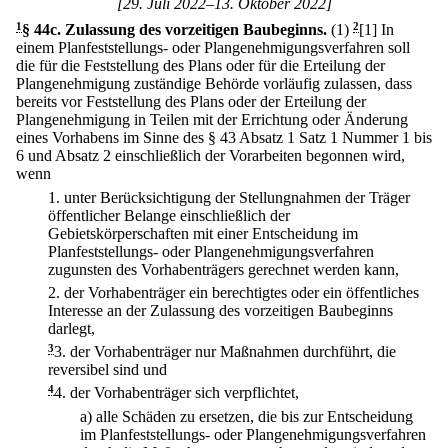
[29. Juli 2022–13. Oktober 2022]
1
§ 44c
.
Zulassung des vorzeitigen Baubeginns.
(1)
2
[1] In
einem Planfeststellungs- oder Plangenehmigungsverfahren soll
die für die Feststellung des Plans oder für die Erteilung der
Plangenehmigung zuständige Behörde vorläufig zulassen, dass
bereits vor Feststellung des Plans oder der Erteilung der
Plangenehmigung in Teilen mit der Errichtung oder Änderung
eines Vorhabens im Sinne des § 43 Absatz 1 Satz 1 Nummer 1 bis
6 und Absatz 2 einschließlich der Vorarbeiten begonnen wird,
wenn
1.
unter Berücksichtigung der Stellungnahmen der Träger
öffentlicher Belange einschließlich der
Gebietskörperschaften mit einer Entscheidung im
Planfeststellungs- oder Plangenehmigungsverfahren
zugunsten des Vorhabenträgers gerechnet werden kann,
2.
der Vorhabenträger ein berechtigtes oder ein öffentliches
Interesse an der Zulassung des vorzeitigen Baubeginns
darlegt,
3
3.
der Vorhabenträger nur Maßnahmen durchführt, die
reversibel sind und
4
4.
der Vorhabenträger sich verpflichtet,
a)
alle Schäden zu ersetzen, die bis zur Entscheidung
im Planfeststellungs- oder Plangenehmigungsverfahren