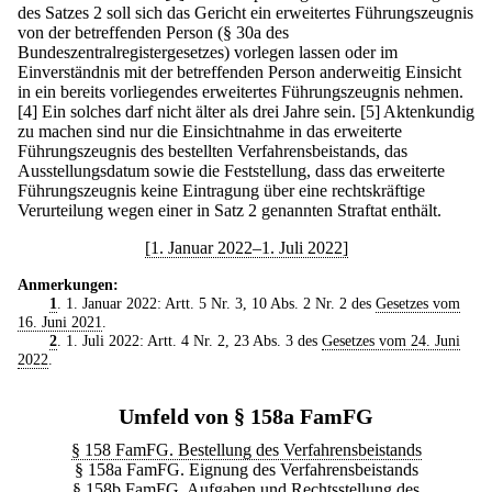
des Satzes 2 soll sich das Gericht ein erweitertes Führungszeugnis
von der betreffenden Person (§ 30a des
Bundeszentralregistergesetzes) vorlegen lassen oder im
Einverständnis mit der betreffenden Person anderweitig Einsicht
in ein bereits vorliegendes erweitertes Führungszeugnis nehmen.
[4] Ein solches darf nicht älter als drei Jahre sein.
[5] Aktenkundig
zu machen sind nur die Einsichtnahme in das erweiterte
Führungszeugnis des bestellten Verfahrensbeistands, das
Ausstellungsdatum sowie die Feststellung, dass das erweiterte
Führungszeugnis keine Eintragung über eine rechtskräftige
Verurteilung wegen einer in Satz 2 genannten Straftat enthält.
[1. Januar 2022–1. Juli 2022]
Anmerkungen:
1
. 1. Januar 2022: Artt. 5 Nr. 3, 10 Abs. 2 Nr. 2 des
Gesetzes vom
16. Juni 2021
.
2
. 1. Juli 2022: Artt. 4 Nr. 2, 23 Abs. 3 des
Gesetzes vom 24. Juni
2022
.
Umfeld von § 158a FamFG
§ 158 FamFG. Bestellung des Verfahrensbeistands
§ 158a FamFG. Eignung des Verfahrensbeistands
§ 158b FamFG. Aufgaben und Rechtsstellung des