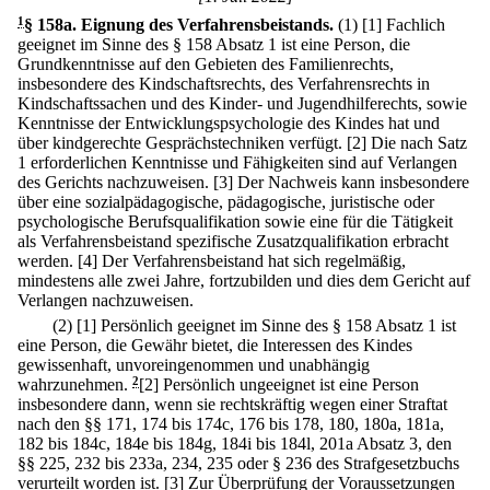
1
§ 158a
.
Eignung des Verfahrensbeistands.
(1)
[1] Fachlich
geeignet im Sinne des § 158 Absatz 1 ist eine Person, die
Grundkenntnisse auf den Gebieten des Familienrechts,
insbesondere des Kindschaftsrechts, des Verfahrensrechts in
Kindschaftssachen und des Kinder- und Jugendhilferechts, sowie
Kenntnisse der Entwicklungspsychologie des Kindes hat und
über kindgerechte Gesprächstechniken verfügt.
[2] Die nach Satz
1 erforderlichen Kenntnisse und Fähigkeiten sind auf Verlangen
des Gerichts nachzuweisen.
[3] Der Nachweis kann insbesondere
über eine sozialpädagogische, pädagogische, juristische oder
psychologische Berufsqualifikation sowie eine für die Tätigkeit
als Verfahrensbeistand spezifische Zusatzqualifikation erbracht
werden.
[4] Der Verfahrensbeistand hat sich regelmäßig,
mindestens alle zwei Jahre, fortzubilden und dies dem Gericht auf
Verlangen nachzuweisen.
(2)
[1] Persönlich geeignet im Sinne des § 158 Absatz 1 ist
eine Person, die Gewähr bietet, die Interessen des Kindes
gewissenhaft, unvoreingenommen und unabhängig
wahrzunehmen.
2
[2] Persönlich ungeeignet ist eine Person
insbesondere dann, wenn sie rechtskräftig wegen einer Straftat
nach den §§ 171, 174 bis 174c, 176 bis 178, 180, 180a, 181a,
182 bis 184c, 184e bis 184g, 184i bis 184l, 201a Absatz 3, den
§§ 225, 232 bis 233a, 234, 235 oder § 236 des Strafgesetzbuchs
verurteilt worden ist.
[3] Zur Überprüfung der Voraussetzungen