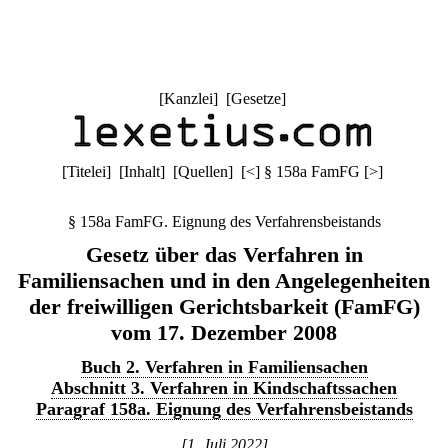
[
Kanzlei
] [
Gesetze
]
[
Titelei
] [
Inhalt
] [
Quellen
]
[
<
]
§ 158a FamFG
[
>
]
§ 158a FamFG. Eignung des Verfahrensbeistands
Gesetz über das Verfahren in
Familiensachen und in den Angelegenheiten
der freiwilligen Gerichtsbarkeit (FamFG)
vom 17. Dezember 2008
Buch 2. Verfahren in Familiensachen
Abschnitt 3. Verfahren in Kindschaftssachen
Paragraf 158a. Eignung des Verfahrensbeistands
[1. Juli 2022]