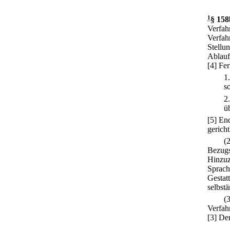
1
§ 158
Verfahr
Verfah
Stellu
Ablauf
[4] Fer
1
so
2
ü
[5] En
gerich
(
Bezugs
Hinzuz
Sprach
Gestat
selbst
(
Verfah
[3] Der