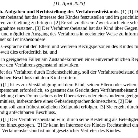
[11. April 2025]
b
.
Aufgaben und Rechtsstellung des Verfahrensbeistands.
(1)
[1] D
ensbeistand hat das Interesse des Kindes festzustellen und im gerichtli
ren zur Geltung zu bringen.
[2] Er soll zu diesem Zweck auch eine schri
ngnahme erstatten.
[3] Der Verfahrensbeistand hat das Kind über Gegen
 und möglichen Ausgang des Verfahrens in geeigneter Weise zu inform
ner soll er insbesondere
.
Gespräche mit den Eltern und weiteren Bezugspersonen des Kindes fü
weit dies erforderlich ist, und
.
in geeigneten Fällen am Zustandekommen einer einvernehmlichen Re
ber den Verfahrensgegenstand mitwirken.
det das Verfahren durch Endentscheidung, soll der Verfahrensbeistand 
tlichen Beschluss mit dem Kind erörtern.
2)
[1] Ist es zur Verständigung mit dem Kind, seinen Eltern oder weitere
personen erforderlich, so gestattet das Gericht dem Verfahrensbeistand
iehung eines Dolmetschers oder Übersetzers oder eines anderen geeig
mittlers, insbesondere eines Gebärdensprachendolmetschers.
[2] Die
tung soll zum frühestmöglichen Zeitpunkt erfolgen.
[3] Sie ergeht durch
ändig anfechtbaren Beschluss.
3)
[1] Der Verfahrensbeistand wird durch seine Bestellung als Beteiligt
ren hinzugezogen.
[2] Er kann im Interesse des Kindes Rechtsmittel ein
 Verfahrensbeistand ist nicht gesetzlicher Vertreter des Kindes.