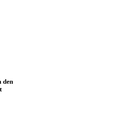
n den
t