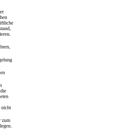
er
chen
ftliche
stand,
ieren.
hren,
gelung
den
n
 die
neten
 nicht
er zum
legen.