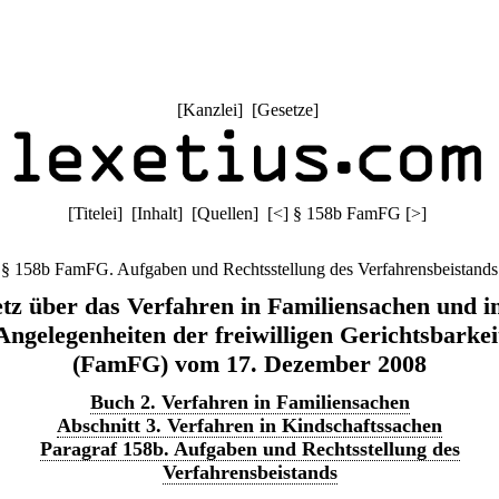
[
Kanzlei
] [
Gesetze
]
[
Titelei
] [
Inhalt
] [
Quellen
]
[
<
]
§ 158b FamFG
[
>
]
§ 158b FamFG. Aufgaben und Rechtsstellung des Verfahrensbeistands
tz über das Verfahren in Familiensachen und i
Angelegenheiten der freiwilligen Gerichtsbarkei
(FamFG) vom 17. Dezember 2008
Buch 2. Verfahren in Familiensachen
Abschnitt 3. Verfahren in Kindschaftssachen
Paragraf 158b. Aufgaben und Rechtsstellung des
Verfahrensbeistands