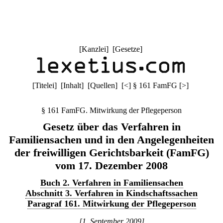
[
Kanzlei
] [
Gesetze
]
[
Titelei
] [
Inhalt
] [
Quellen
]
[
<
]
§ 161 FamFG
[
>
]
§ 161 FamFG. Mitwirkung der Pflegeperson
Gesetz über das Verfahren in
Familiensachen und in den Angelegenheiten
der freiwilligen Gerichtsbarkeit (FamFG)
vom 17. Dezember 2008
Buch 2. Verfahren in Familiensachen
Abschnitt 3. Verfahren in Kindschaftssachen
Paragraf 161. Mitwirkung der Pflegeperson
[1. September 2009]